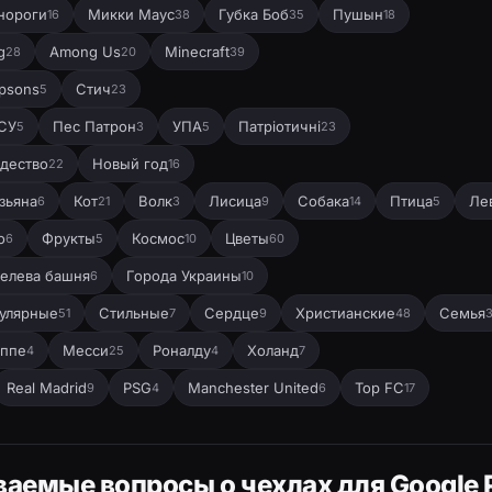
нороги
Микки Маус
Губка Боб
Пушын
16
38
35
18
g
Among Us
Minecraft
28
20
39
psons
Стич
5
23
СУ
Пес Патрон
УПА
Патріотичні
5
3
5
23
дество
Новый год
22
16
зьяна
Кот
Волк
Лисица
Собака
Птица
Ле
6
21
3
9
14
5
о
Фрукты
Космос
Цветы
6
5
10
60
елева башня
Города Украины
6
10
улярные
Стильные
Сердце
Христианские
Семья
51
7
9
48
ппе
Месси
Роналду
Холанд
4
25
4
7
Real Madrid
PSG
Manchester United
Top FC
9
4
6
17
ваемые вопросы о чехлах для Google P