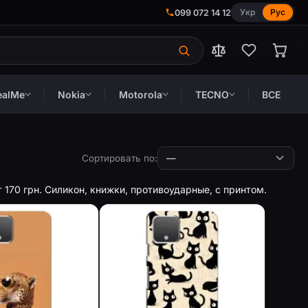
Укр
Рус
099 072 14 12
ealMe
Nokia
Motorola
TECNO
ВСЕ
Сортировать по:
т 170 грн. Силикон, книжки, противоударные, с принтом.