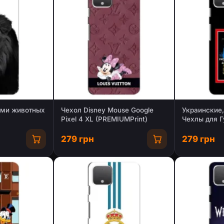
ами животных
Чехол Disney Mouse Google
Украинские,
Pixel 4 XL (PREMIUMPrint)
Чехлы для Г
279 грн
279 грн