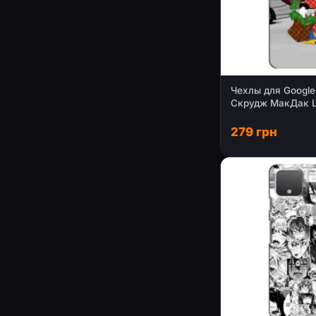
Чехлы для Google 
Скрудж МакДак Lo
(PREMIUMPrint)
279 грн