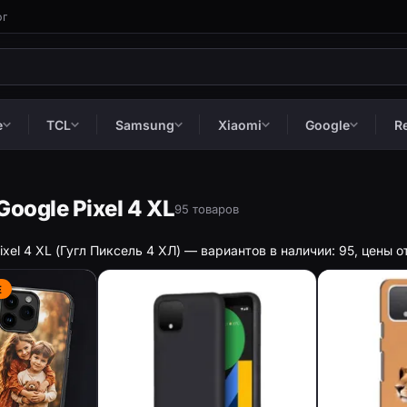
ог
e
TCL
Samsung
Xiaomi
Google
R
oogle Pixel 4 XL
95 товаров
ixel 4 XL (Гугл Пиксель 4 ХЛ) — вариантов в наличии: 95, цены о
Е