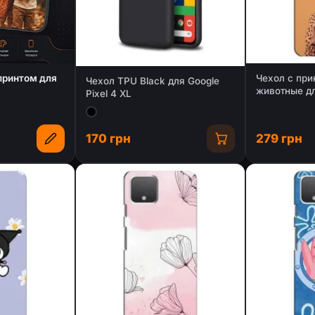
 принтом для
Чехол с при
Чехол TPU Black для Google
животные дл
Pixel 4 XL
Хл
170 грн
279 грн