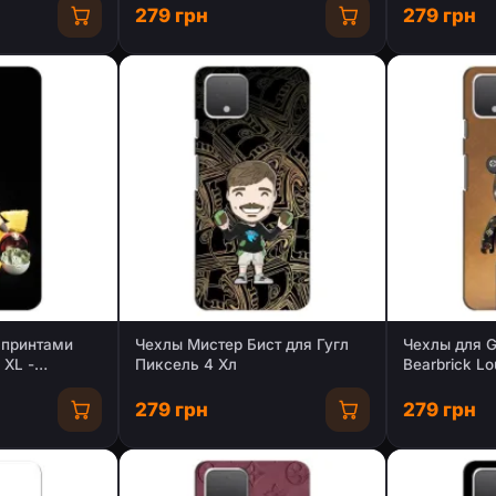
279 грн
279 грн
 принтами
Чехлы Мистер Бист для Гугл
Чехлы для Go
 XL -
Пиксель 4 Хл
Bearbrick Lo
(PREMIUMPri
279 грн
279 грн