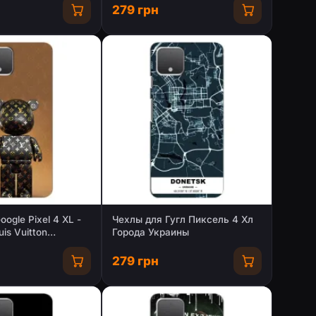
279 грн
ogle Pixel 4 XL -
Чехлы для Гугл Пиксель 4 Хл
uis Vuitton
Города Украины
nt)
279 грн