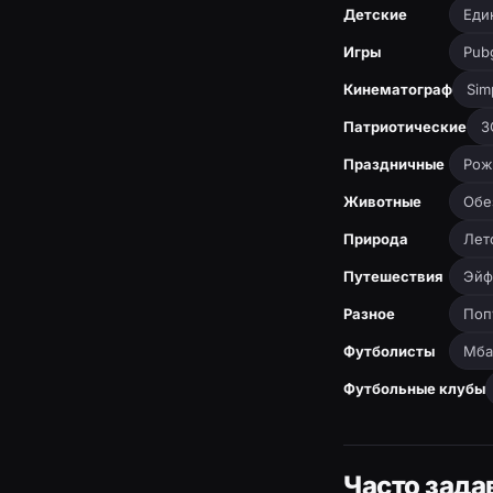
Детские
Еди
Игры
Pub
Кинематограф
Sim
Патриотические
З
Праздничные
Рож
Животные
Обе
Природа
Лет
Путешествия
Эйф
Разное
Поп
Футболисты
Мба
Футбольные клубы
Часто зада