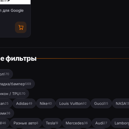
 для Google
е фильтры
ол
570
ладка/бампер
569
икон / TPU
570
dan
Adidas
Nike
Louis Vuitton
Gucci
NASA
25
49
40
92
55
1
оми
36
W
Разные авто
Tesla
Mercedes
Audi
Lamborg
46
6
19
36
27