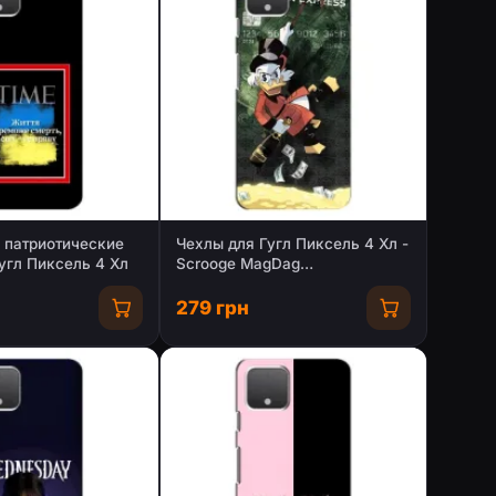
 патриотические
Чехлы для Гугл Пиксель 4 Хл -
угл Пиксель 4 Хл
Scrooge MagDag
(PREMIUMPrint)
279 грн