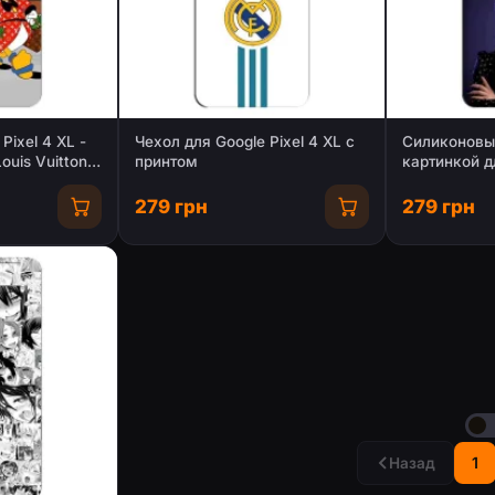
Pixel 4 XL -
Чехол для Google Pixel 4 XL с
Силиконовы
uis Vuitton
принтом
картинкой дл
XL
279 грн
279 грн
1
Назад