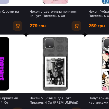
м Куроми на
Чехол с цветочным принтом
Чехол Губка
на Гугл Пиксель 4 Хл
Пиксель 4 
279 грн
259 грн
и принтами
Чехлы VERSACE для Гугл
Популярные
 4 Хл
Пиксель 4 Хл (PREMIUMPrint)
картинками 
4 Хл