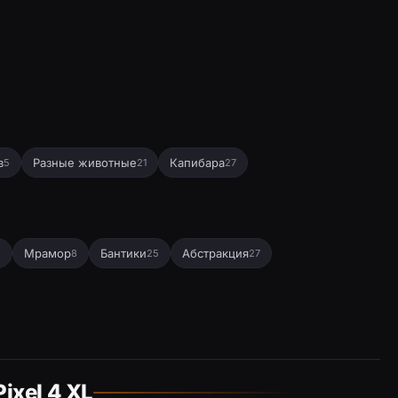
в
Разные животные
Капибара
5
21
27
Мрамор
Бантики
Абстракция
3
8
25
27
ixel 4 XL