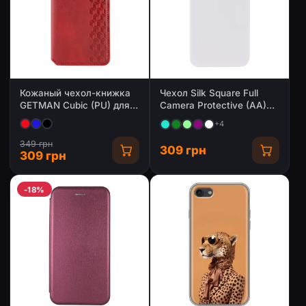
Кожаный чехол-книжка
Чехол Silk Square Full
GETMAN Cubic (PU) для
Camera Protective (AA)
Apple iPhone 7 / 8 / SE
NO LOGO для Apple
+4
(2020) (4.7")
iPhone 7/8/SE (2020)
(4.7")
349 грн
309 грн
309 грн
-18%