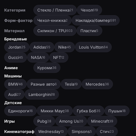
Категория
Стекло / Пленка
Чехол
21
619
Форм-фактор
Чехол-книжка
Накладка/бампер
2
591
Материал
Силикон / TPU
Пластик
603
5
Брендовые
Jordan
Adidas
Nike
Louis Vuitton
25
55
45
84
Gucci
NASA
NFT
45
16
12
Аниме
Куроми
36
Машины
BMW
Разные авто
Tesla
Mercedes
46
6
19
36
Audi
Lamborghini
27
18
Детские
Единороги
Микки Маус
Губка Боб
Пушын
16
38
35
18
Игры
Pubg
Among Us
Minecraft
28
20
39
Кинематограф
Wednesday
Simpsons
Стич
13
5
23