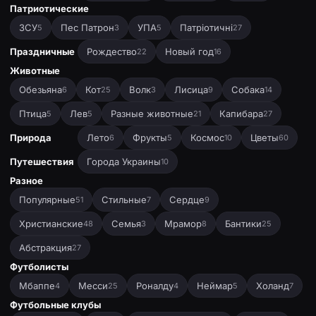
Патриотические
ЗСУ
Пес Патрон
УПА
Патріотичні
5
3
5
27
Праздничные
Рождество
Новый год
22
16
Животные
Обезьяна
Кот
Волк
Лисица
Собака
6
25
3
9
14
Птица
Лев
Разные животные
Капибара
5
5
21
27
Природа
Лето
Фрукты
Космос
Цветы
6
5
10
60
Путешествия
Города Украины
10
Разное
Популярные
Стильные
Сердце
51
7
9
Христианские
Семья
Мрамор
Бантики
48
3
8
25
Абстракция
27
Футболисты
Мбаппе
Месси
Роналду
Неймар
Холанд
4
25
4
5
7
Футбольные клубы