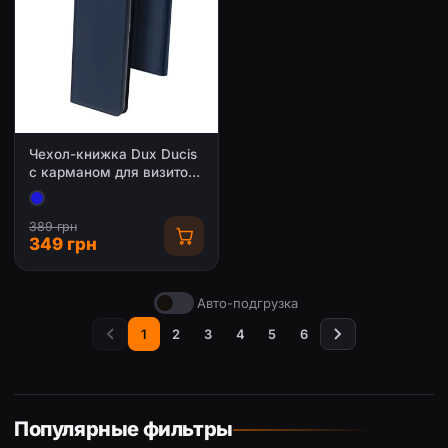
Чехол-книжка Dux Ducis
с карманом для визиток
для Apple iPhone 7 / 8 /
SE (2020) (4.7")
389 грн
349 грн
Авто-подгрузка
1
2
3
4
5
6
Популярные фильтры