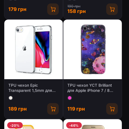
190 грн
179 грн
158 грн
TPU чехол Epic
TPU чехол YCT Brilliant
Transparent 1,5mm для
для Apple iPhone 7 / 8
Apple iPhone 7 / 8 / SE
(4.7&quot;)
(2020) (4.7&quot;)
189 грн
119 грн
-20%
-46%