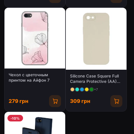
Чехол с цветочным
Silicone Case Square Full
принтом на Айфон 7
Camera Protective (AA)
NOLOGO для Apple iPhone
+7
7 / 8 / SE (2020) (4.7")
279 грн
309 грн
-10%