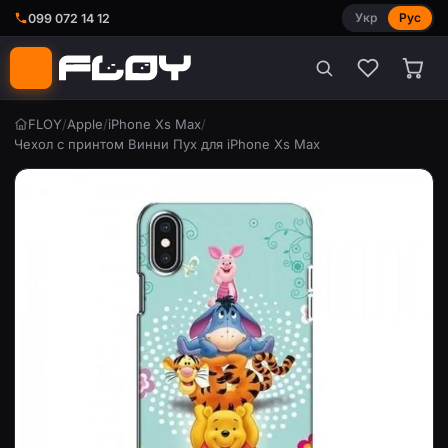
Укр
Рус
099 072 14 12
FLOY
/
Apple
/
iPhone Xs Max
/
Чехол с принтом Винни Пух для iPhone Xs Max