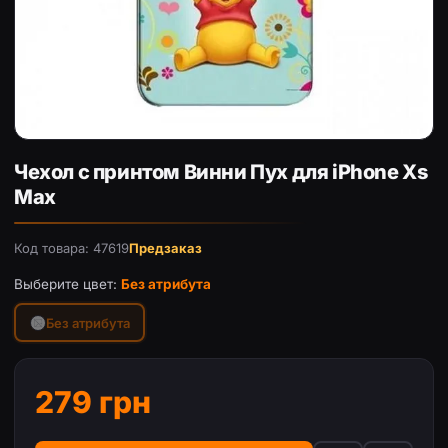
Чехол с принтом Винни Пух для iPhone Xs Max
Чехол с принтом Винни Пух для iPhone Xs
Max
Код товара: 47619
Предзаказ
Выберите цвет:
Без атрибута
Без атрибута
279 грн