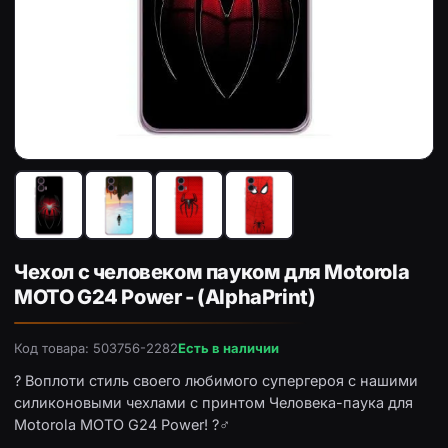
Чехол с принтом «Паук марвел» для Motorola MOTO G24
Че
Чехол с человеком пауком для Motorola
MOTO G24 Power - (AlphaPrint)
Код товара: 503756-2282
Есть в наличии
?️ Воплоти стиль своего любимого супергероя с нашими
силиконовыми чехлами с принтом Человека-паука для
Motorola MOTO G24 Power! ?‍♂️