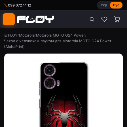
Укр
Рус
099 072 14 12
FLOY
/
Motorola
/
Motorola MOTO G24 Power
/
Чехол с человеком пауком для Motorola MOTO G24 Power -
(AlphaPrint)