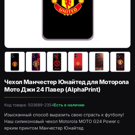
Чехол с принтом «ФК Манчестер Юнайтед» для Motorol
Че
Чехол Манчестер Юнайтед для Моторола
Мото Джи 24 Павер (AlphaPrint)
Код товара: 503689-2354
Есть в наличии
Изысканный способ выразить свою страсть к футболу!
Наш силиконовый чехол Motorola MOTO G24 Power с
ярким принтом Манчестер Юнайтед