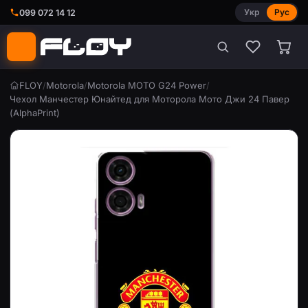
Укр
Рус
099 072 14 12
FLOY
/
Motorola
/
Motorola MOTO G24 Power
/
Чехол Манчестер Юнайтед для Моторола Мото Джи 24 Павер
(AlphaPrint)