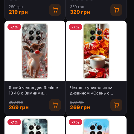
250 грн
350 грн
219 грн
329 грн
-7%
-7%
Яркий чехол для Realme
Чехол с уникальным
13 4G с Зимними
дизайном «Осень с
Оленятами
кофе» для Realme 13 4G
289 грн
289 грн
269 грн
269 грн
-7%
-7%