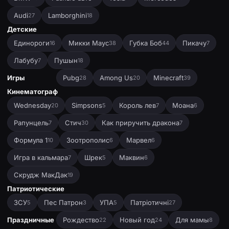
Audi
Lamborghini
27
18
Детские
Единороги
Микки Маус
Губка Боб
Пикачу
16
38
44
7
Лабубу
Пушын
7
18
Игры
Pubg
Among Us
Minecraft
28
20
39
Кинематограф
Wednesday
Simpsons
Король лев
Моана
20
5
7
6
Рапунцель
Стич
Как приручить дракона
7
30
7
Формула 1
Зоотрополис
Марвел
10
6
6
Игра в кальмара
Шрек
Маквин
7
5
6
Скрудж МакДак
19
Патриотические
ЗСУ
Пес Патрон
УПА
Патріотичні
5
3
5
27
Праздничные
Рождество
Новый год
Для мамы
22
24
8