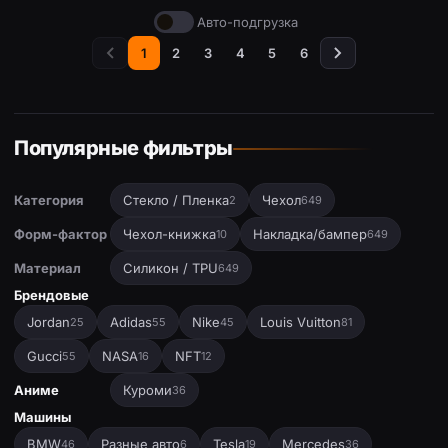
Авто-подгрузка
1
2
3
4
5
6
Популярные фильтры
Категория
Стекло / Пленка
Чехол
2
649
Форм-фактор
Чехол-книжка
Накладка/бампер
10
649
Материал
Силикон / TPU
649
Брендовые
Jordan
Adidas
Nike
Louis Vuitton
25
55
45
81
Gucci
NASA
NFT
55
16
12
Аниме
Куроми
36
Машины
BMW
Разные авто
Tesla
Mercedes
46
6
19
36