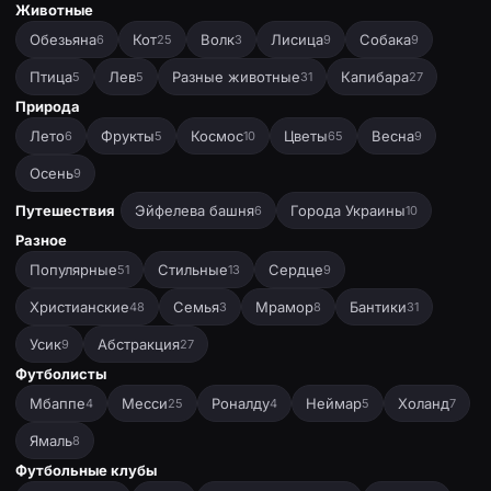
Животные
Обезьяна
Кот
Волк
Лисица
Собака
6
25
3
9
9
Птица
Лев
Разные животные
Капибара
5
5
31
27
Природа
Лето
Фрукты
Космос
Цветы
Весна
6
5
10
65
9
Осень
9
Путешествия
Эйфелева башня
Города Украины
6
10
Разное
Популярные
Стильные
Сердце
51
13
9
Христианские
Семья
Мрамор
Бантики
48
3
8
31
Усик
Абстракция
9
27
Футболисты
Мбаппе
Месси
Роналду
Неймар
Холанд
4
25
4
5
7
Ямаль
8
Футбольные клубы