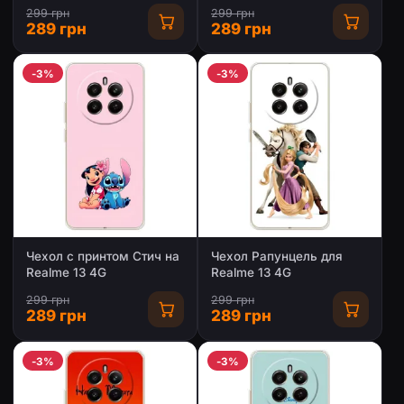
299 грн
299 грн
289 грн
289 грн
-3%
-3%
Чехол с принтом Стич на
Чехол Рапунцель для
Realme 13 4G
Realme 13 4G
299 грн
299 грн
289 грн
289 грн
-3%
-3%