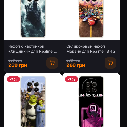
Чехол с картинкой
Силиконовый чехол
«Хищники» для Realme 13
Маквин для Realme 13 4G
4G
289 грн
289 грн
269 грн
269 грн
-7%
-7%