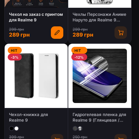
Чехол на заказ с принтом
Чехлы Персонажи Аниме
для Realme 9
Наруто для Realme 9
(AlphaPrint)
299 грн
299 грн
289 грн
289 грн
HIT
HIT
-3%
-12%
Чехол-книжка для
Гидрогелевая пленка для
Realme 9
Realme 9 (Глянцевая /
Матовая)
399 грн
250 грн