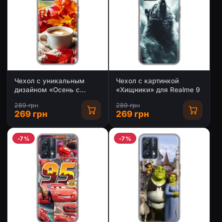
Чехол с уникальным
Чехол с картинкой
дизайном «Осень с
«Хищники» для Realme 9
кофе» для Realme 9
289 грн
289 грн
269 грн
269 грн
-7%
-7%