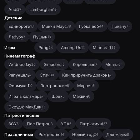
Audi
Lamborghini
27
18
Детские
Единороги
Микки Маус
Губка Боб
Пикачу
16
38
44
7
Лабубу
Пушын
7
18
Игры
Pubg
Among Us
Minecraft
24
14
39
Кинематограф
Wednesday
Simpsons
Король лев
Моана
20
5
7
6
Рапунцель
Стич
Как приручить дракона
7
30
7
Формула 1
Зоотрополис
Марвел
10
6
6
Игра в кальмара
Шрек
Маквин
7
5
6
Скрудж МакДак
19
Патриотические
ЗСУ
Пес Патрон
УПА
Патріотичні
5
3
5
27
Праздничные
Рождество
Новый год
Для мамы
14
24
8