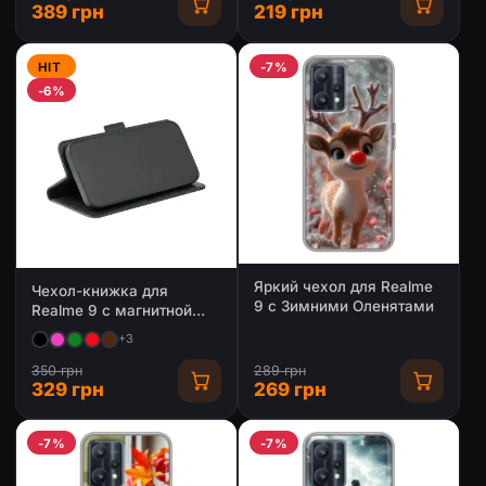
389 грн
219 грн
HIT
-7%
-6%
Яркий чехол для Realme
Чехол-книжка для
9 с Зимними Оленятами
Realme 9 с магнитной
застежкой
+3
350 грн
289 грн
329 грн
269 грн
-7%
-7%