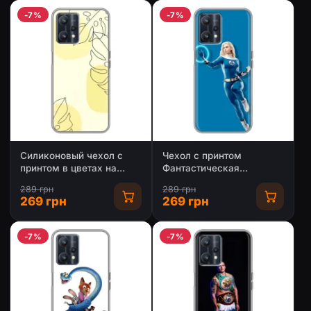
-7%
-7%
Силиконовый чехол с
Чехол с принтом
принтом в цветах на
Фантастическая
Realme 9
четверка для Realme 9
289 грн
289 грн
269 грн
269 грн
-7%
-7%