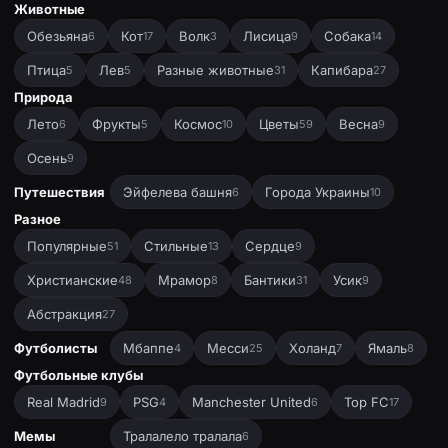
Животные
Обезьяна
Кот
Волк
Лисица
Собака
6
17
3
9
14
Птица
Лев
Разные животные
Капибара
5
5
31
27
Природа
Лето
Фрукты
Космос
Цветы
Весна
6
5
10
59
9
Осень
9
Путешествия
Эйфелева башня
Города Украины
6
10
Разное
Популярные
Стильные
Сердце
51
13
9
Христианские
Мрамор
Бантики
Усик
48
8
31
9
Абстракция
27
Футболисты
Мбаппе
Месси
Холанд
Ямаль
4
25
7
8
Футбольные клубы
Real Madrid
PSG
Manchester United
Top FC
9
4
6
17
Мемы
Тралалело тралала
6