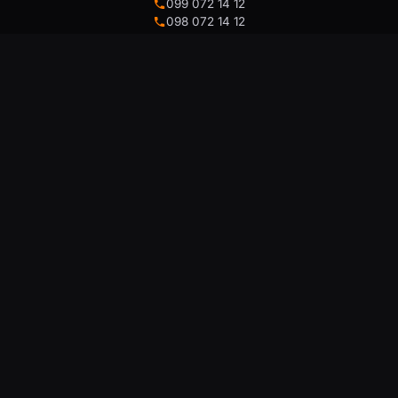
099 072 14 12
098 072 14 12
093 072 14 12
info@floy.com.ua
ПОЛЕЗНАЯ НФОРМАЦИЯ:
ПОКУПАТЕЛЯМ
О нас
Корзина
Доставка
Список желаемого
Обмен и возврат
Сравнение товаров
Отзывы клиентов
Отследить заказ
Блог
Конструктор чехлов
ГРАФИК РАБОТЫ
МЫ В СОЦСЕТЯХ
Пн – Сб:
9:00 – 18:00
Воскресенье:
Выходной