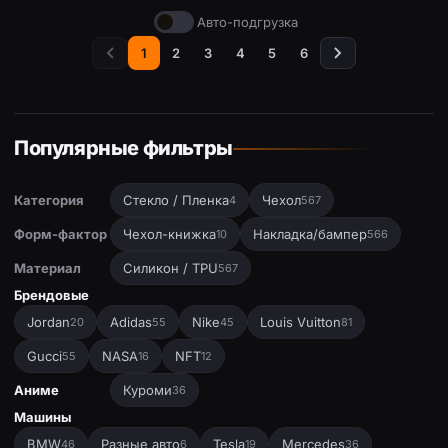
Авто-подгрузка
1
2
3
4
5
6
Популярные фильтры
Категория
Стекло / Пленка
Чехол
4
567
Форм-фактор
Чехол-книжка
Накладка/бампер
10
566
Материал
Силикон / TPU
567
Брендовые
Jordan
Adidas
Nike
Louis Vuitton
20
55
45
81
Gucci
NASA
NFT
55
16
12
Аниме
Куроми
36
Машины
BMW
Разные авто
Tesla
Mercedes
46
6
19
36