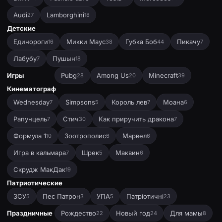
Audi
Lamborghini
27
18
Детские
Единороги
Микки Маус
Губка Боб
Пикачу
16
38
44
7
Лабубу
Пушын
7
18
Игры
Pubg
Among Us
Minecraft
28
20
39
Кинематограф
Wednesday
Simpsons
Король лев
Моана
7
5
7
6
Рапунцель
Стич
Как приручить дракона
7
30
7
Формула 1
Зоотрополис
Марвел
10
6
6
Игра в кальмара
Шрек
Маквин
7
5
6
Скрудж МакДак
19
Патриотические
ЗСУ
Пес Патрон
УПА
Патріотичні
5
3
5
23
Праздничные
Рождество
Новый год
Для мамы
22
24
8