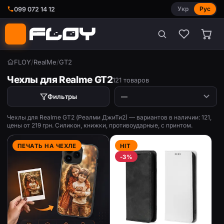
Укр
Рус
099 072 14 12
FLOY
/
RealMe
/
GT2
Чехлы для Realme GT2
121 товаров
Фильтры
Чехлы для Realme GT2 (Реалми ДжиТи2) — вариантов в наличии: 121,
цены от 219 грн. Силикон, книжки, противоударные, с принтом.
ПЕЧАТЬ НА ЧЕХЛЕ
HIT
-3%