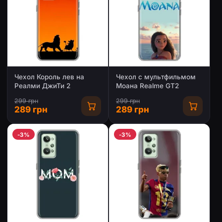
Чехол Король лев на
Чехол с мультфильмом
Реалми ДжиТи 2
Моана Realme GT2
299 грн
299 грн
289 грн
289 грн
-3%
-3%