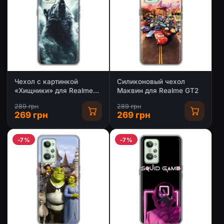
Чехол с картинкой
Силиконовый чехол
«Хищники» для Realme
Маквин для Realme GT2
GT2
289 грн
289 грн
269 грн
269 грн
-7%
-7%