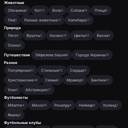
Животные
Обезьяна
Кот
Волк
Собака
Птица
6
25
3
14
5
Лев
Разные животные
Капибара
5
31
27
Природа
Лето
Фрукты
Космос
Цветы
Весна
6
5
10
65
9
Осень
9
Путешествия
Эйфелева башня
Города Украины
6
10
Разное
Популярные
Стильные
Сердце
51
13
9
Христианские
Семья
Мрамор
Бантики
48
3
8
31
Усик
Абстракция
9
27
Футболисты
Мбаппе
Месси
Роналду
Неймар
Холанд
4
18
4
5
7
Ямаль
8
Футбольные клубы