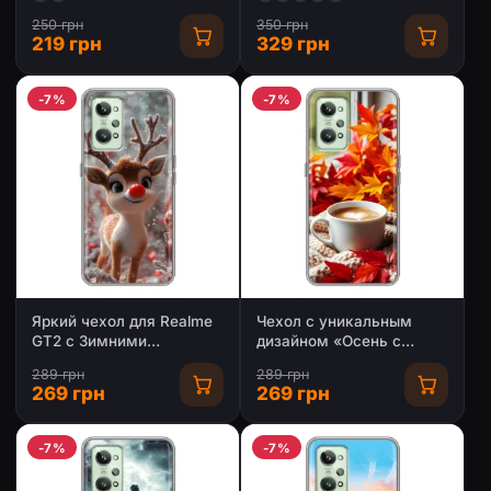
250 грн
350 грн
219 грн
329 грн
-7%
-7%
Яркий чехол для Realme
Чехол с уникальным
GT2 с Зимними
дизайном «Осень с
Оленятами
кофе» для Realme GT2
289 грн
289 грн
269 грн
269 грн
-7%
-7%