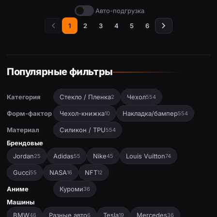
Авто-подгрузка
1
2
3
4
5
6
Популярные фильтры
Категория
Стекло / Пленка
Чехол
2
554
Форм-фактор
Чехол-книжка
Накладка/бампер
10
554
Материал
Силикон / TPU
554
Брендовые
Jordan
Adidas
Nike
Louis Vuitton
25
55
45
74
Gucci
NASA
NFT
55
16
12
Аниме
Куроми
36
Машины
BMW
Разные авто
Tesla
Mercedes
46
6
19
36