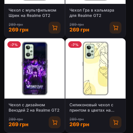
Чехол с мультфильмом
Чехол Гра в кальмара
Шрек на Realme GT2
для Realme GT2
289 грн
289 грн
269 грн
269 грн
-7%
-7%
Чехол с дизайном
Силиконовый чехол с
Венздей 2 на Realme GT2
принтом в цветах на
Realme GT2
289 грн
289 грн
269 грн
269 грн