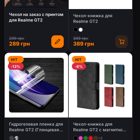
Чехол на заказ с принтом
Чехол-книжка для
для Realme GT2
Realme GT2
299 грн
399 грн
289 грн
389 грн
HIT
HIT
-12%
-6%
Гидрогелевая пленка для
Чехол-книжка для
Realme GT2 (Глянцевая /
Realme GT2 с магнитной
Матовая)
застежкой
+3