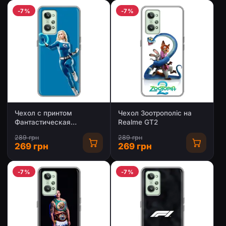
-7%
-7%
Чехол с принтом
Чехол Зоотрополіс на
Фантастическая
Realme GT2
четверка для Realme GT2
289 грн
289 грн
269 грн
269 грн
-7%
-7%