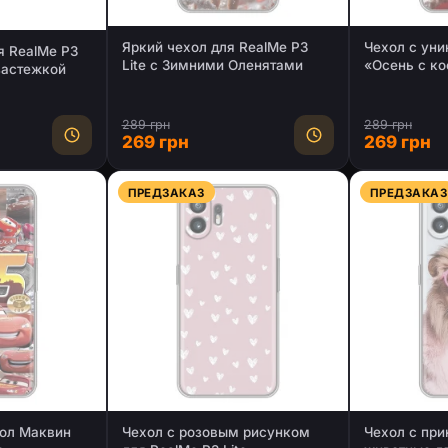
Яркий чехол для RealMe P3
Чехол с ун
я RealMe P3
Lite с Зимними Оленятами
«Осень с ко
 застежкой
Lite
289 грн
289 грн
269 грн
269 грн
ПРЕДЗАКАЗ
ПРЕДЗАКАЗ
ол Маквин
Чехол с розовым рисунком
Чехол с при