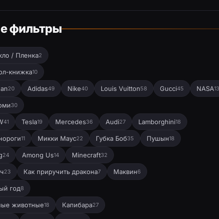
е фильтры
кло / Пленка
2
ол-книжка
10
dan
Adidas
Nike
Louis Vuitton
Gucci
NASA
20
49
40
58
45
1
оми
30
W
Tesla
Mercedes
Audi
Lamborghini
41
19
36
27
18
нороги
Микки Маус
Губка Боб
Пушын
11
22
35
18
g
Among Us
Minecraft
24
14
32
ч
Как приручить дракона
Маквин
23
7
6
ый год
8
ные животные
Капибара
18
27