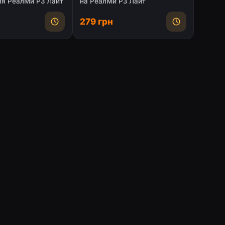
ля РеалМи P3 Лайт
на РеалМи P3 Лайт
279 грн