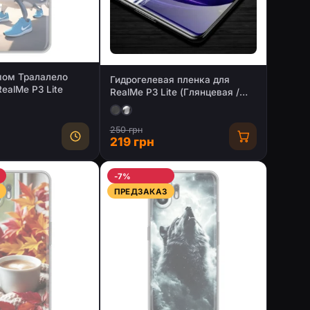
мом Тралалело
Гидрогелевая пленка для
ealMe P3 Lite
RealMe P3 Lite (Глянцевая /
Матовая)
250 грн
219 грн
-7%
ПРЕДЗАКАЗ