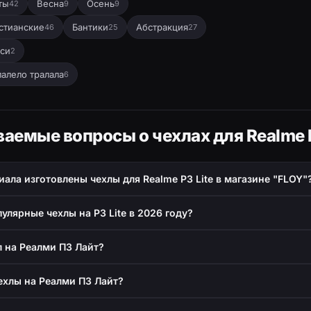
ты
Весна
Осень
42
9
9
стианские
Бантики
Абстракция
46
25
27
си
2
лалело тралала
6
ваемые вопросы о чехлах для Realme P
иала изготовлены чехлы для Realme P3 Lite в магазине "FLOY"
улярные чехлы на P3 Lite в 2026 году?
л на Реалми П3 Лайт?
ехлы на Реалми П3 Лайт?