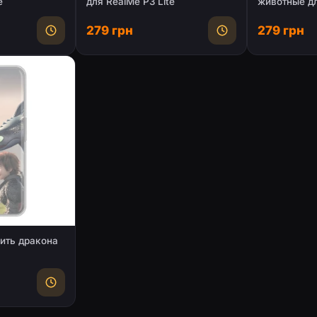
e
для RealMe P3 Lite
животные д
279 грн
279 грн
ить дракона