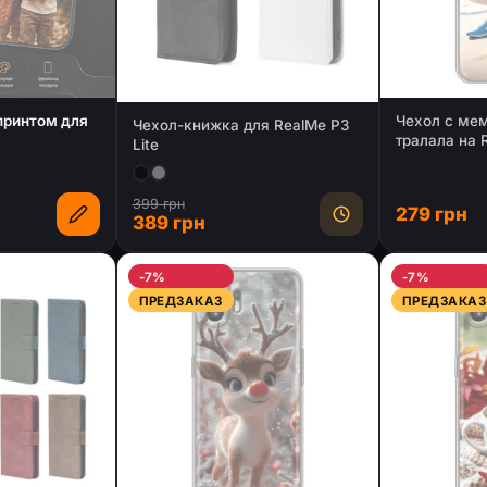
 принтом для
Чехол с ме
Чехол-книжка для RealMe P3
тралала на R
Lite
399 грн
279 грн
389 грн
-7%
-7%
ПРЕДЗАКАЗ
ПРЕДЗАКАЗ