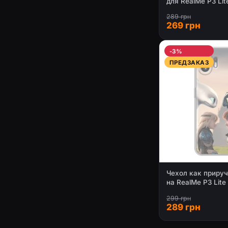
для RealMe P3 Lit
289 грн
269 грн
-3%
ПРЕДЗАКАЗ
Чехол как прируч
на RealMe P3 Lite
299 грн
289 грн