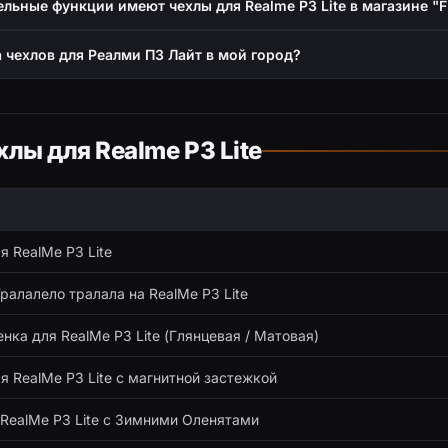
льные функции имеют чехлы для Realme P3 Lite в магазине "
а чехлов для Реалми П3 Лайт в мой город?
хлы для Realme P3 Lite
я RealMe P3 Lite
ралалело тралала на RealMe P3 Lite
нка для RealMe P3 Lite (Глянцевая / Матовая)
я RealMe P3 Lite с магнитной застежкой
 RealMe P3 Lite с Зимними Оленятами