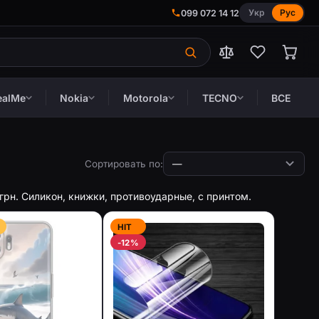
Укр
Рус
099 072 14 12
ealMe
Nokia
Motorola
TECNO
ВСЕ
Сортировать по:
 грн. Силикон, книжки, противоударные, с принтом.
HIT
-12%