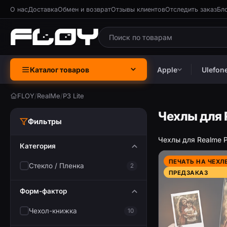
О нас
Доставка
Обмен и возврат
Отзывы клиентов
Отследить заказ
Бл
Каталог товаров
Apple
Ulefon
FLOY
/
RealMe
/
P3 Lite
Чехлы для R
Фильтры
Чехлы для Realme P
Категория
ПЕЧАТЬ НА ЧЕХЛ
Стекло / Пленка
2
ПРЕДЗАКАЗ
Форм-фактор
Чехол-книжка
10