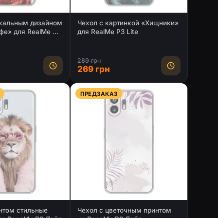
икальным дизайном
Чехол с картинкой «Хищники»
фе» для RealMe P3
для RealMe P3 Lite
289 грн
269 грн
ПРЕДЗАКАЗ
нтом стильные
Чехол с цветочным принтом