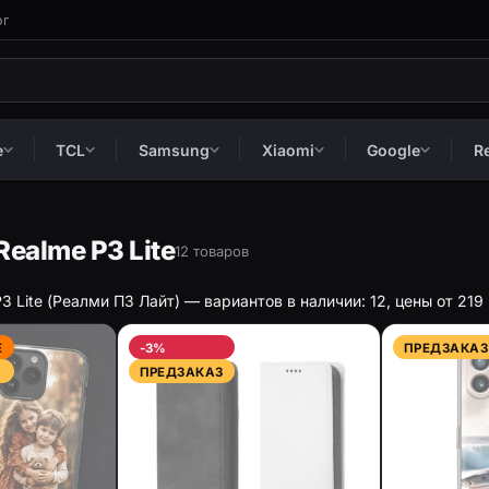
ог
e
TCL
Samsung
Xiaomi
Google
R
ealme P3 Lite
12 товаров
3 Lite (Реалми П3 Лайт) — вариантов в наличии: 12, цены от 219
Е
-3%
ПРЕДЗАКАЗ
ПРЕДЗАКАЗ