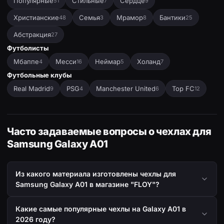
Популярные
Стильные
Сердце
51
7
9
Христианские
Семья
Мрамор
Бантики
48
3
8
25
Абстракция
27
Футболисты
Мбаппе
Месси
Неймар
Холанд
4
16
5
7
Футбольные клубы
Real Madrid
PSG
Manchester United
Top FC
9
4
6
12
Часто задаваемые вопросы о чехлах для
Samsung Galaxy A01
Из какого материала изготовлены чехлы для
Samsung Galaxy A01 в магазине "FLOY"?
Какие самые популярные чехлы на Galaxy A01 в
2026 году?