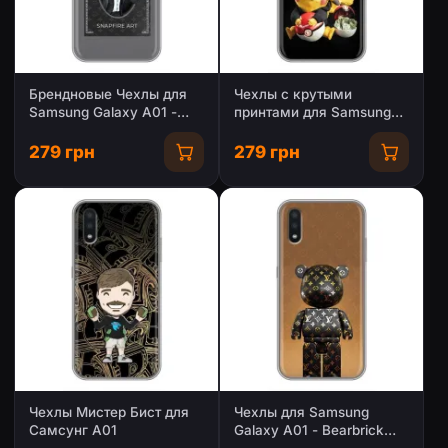
Брендновые Чехлы для
Чехлы с крутыми
Samsung Galaxy A01 -
принтами для Samsung
(PREMIUMPrint)
Galaxy A01 -
(PREMIUMPrint)
279 грн
279 грн
Чехлы Мистер Бист для
Чехлы для Samsung
Самсунг А01
Galaxy A01 - Bearbrick