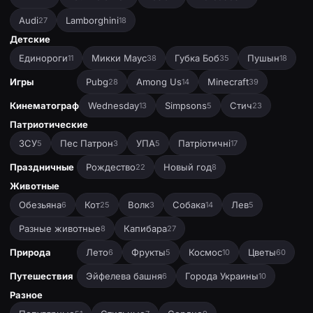
Audi
Lamborghini
27
18
Детские
Единороги
Микки Маус
Губка Боб
Пушын
11
38
35
18
Игры
Pubg
Among Us
Minecraft
28
14
39
Кинематограф
Wednesday
Simpsons
Стич
13
5
23
Патриотические
ЗСУ
Пес Патрон
УПА
Патріотичні
5
3
5
17
Праздничные
Рождество
Новый год
22
8
Животные
Обезьяна
Кот
Волк
Собака
Лев
6
25
3
14
5
Разные животные
Капибара
8
27
Природа
Лето
Фрукты
Космос
Цветы
6
5
10
60
Путешествия
Эйфелева башня
Города Украины
6
10
Разное