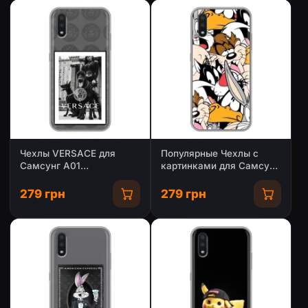
Чехлы VERSACE для
Популярные Чехлы с
Самсунг А01
картинками для Самсунг
(PREMIUMPrint)
А01
279 грн
279 грн