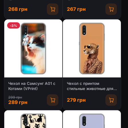
268 грн
267 грн
-3%
Чехол на Самсунг А01 с
Чехол с принтом
Котами (VPrint)
стильные животные для
Самсунг А01
299 грн
279 грн
289 грн