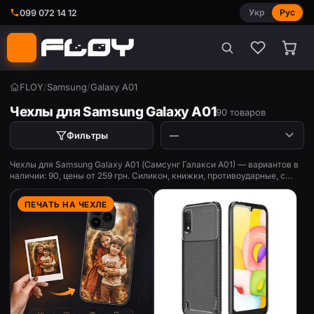
Укр
Рус
099 072 14 12
FLOY
/
Samsung
/
Galaxy A01
Чехлы для Samsung Galaxy A01
90 товаров
Фильтры
Чехлы для Samsung Galaxy A01 (Самсунг Галакси А01) — вариантов в
наличии: 90, цены от 259 грн. Силикон, книжки, противоударные, с
принтом.
ПЕЧАТЬ НА ЧЕХЛЕ