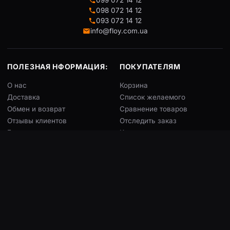
099 072 14 12
098 072 14 12
093 072 14 12
info@floy.com.ua
ПОЛЕЗНАЯ НФОРМАЦИЯ:
ПОКУПАТЕЛЯМ
О нас
Корзина
Доставка
Список желаемого
Обмен и возврат
Сравнение товаров
Отзывы клиентов
Отследить заказ
Блог
Конструктор чехлов
ГРАФИК РАБОТЫ
МЫ В СОЦСЕТЯХ
Пн – Сб:
9:00 – 18:00
Воскресенье:
Выходной
© 2026 floy.com.ua — Все права защищены