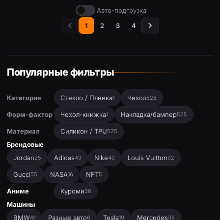
Авто-подгрузка
1
2
3
4
Популярные фильтры
Категория
Стекло / Пленка
Чехол
1
526
Форм-фактор
Чехол-книжка
Накладка/бампер
1
525
Материал
Силикон / TPU
525
Брендовые
Jordan
Adidas
Nike
Louis Vuitton
25
49
40
92
Gucci
NASA
NFT
55
16
5
Аниме
Куроми
36
Машины
BMW
Разные авто
Tesla
Mercedes
41
6
19
36