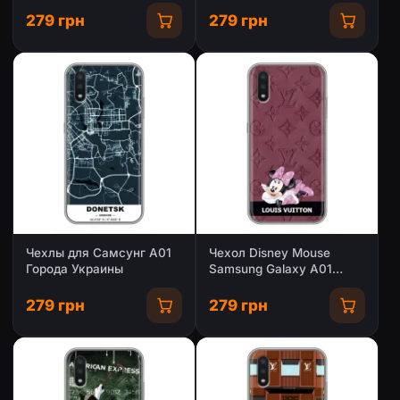
Louis Vuitton
(PREMIUMPrint)
279 грн
279 грн
Чехлы для Самсунг А01
Чехол Disney Mouse
Города Украины
Samsung Galaxy A01
(PREMIUMPrint)
279 грн
279 грн