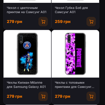
Чехол с цветочным
Чехол Губка Боб для
принтом на Самсунг А01
Самсунг А01
279 грн
259 грн
Чехлы Килиан Мбаппе
Чехлы с топовыми
для Samsung Galaxy A01
принтами для Самсунг
А01
279 грн
279 грн