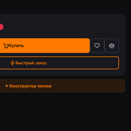
%
Купить
Быстрый заказ
✦ Конструктор чехлов
g Galaxy A25 (A256)
Чехол с принтом