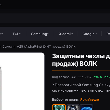
ог
e
TCL
Samsung
Xiaomi
Google
R
 Самсунг А25 (AlphaPrint) (ХИТ продаж) ВОЛК
Защитные чехлы дл
продаж) ВОЛК
Код товара: 449227-2162
Есть в нал
? Преврати свой Samsung Galax
силиконовыми чехлами с волчьи
Выберите принт:
Яркий волк