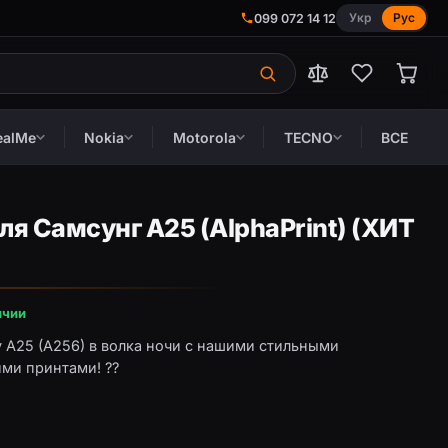
Укр
Рус
099 072 14 12
ealMe
Nokia
Motorola
TECNO
ВСЕ
я Самсунг А25 (AlphaPrint) (ХИТ
ичии
y A25 (A256) в волка ночи с нашими стильными
ми принтами! ??