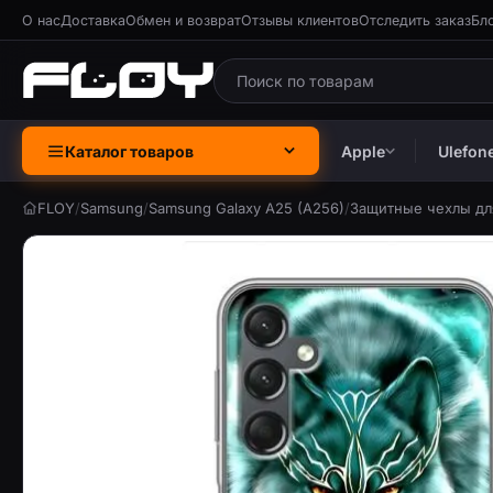
О нас
Доставка
Обмен и возврат
Отзывы клиентов
Отследить заказ
Бл
Каталог товаров
Apple
Ulefon
FLOY
/
Samsung
/
Samsung Galaxy A25 (A256)
/
Защитные чехлы для