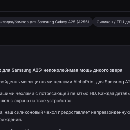
кладка/бампер для Samsung Galaxy A25 (A256)
Силикон / TPU дл
nt для Samsung A25: непоколебимая мощь дикого зверя
взойденными защитными чехлами AlphaPrint для Samsung A
ашими чехлами с потрясающей печатью HD. Каждая деталь 
шел с экрана на твое устройство.
, наш силиконовый чехол предоставляет непревзойденную 
вреждений.