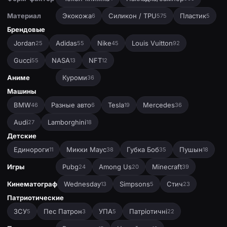
Материал
Экокожа
Силикон / TPU
Пластик
6
575
5
Брендовые
Jordan
Adidas
Nike
Louis Vuitton
25
55
45
92
Gucci
NASA
NFT
55
13
12
Аниме
Куроми
36
Машины
BMW
Разные авто
Tesla
Mercedes
46
6
19
36
Audi
Lamborghini
27
18
Детские
Единороги
Микки Маус
Губка Боб
Пушын
11
38
35
18
Игры
Pubg
Among Us
Minecraft
24
20
39
Кинематограф
Wednesday
Simpsons
Стич
13
5
23
Патриотические
ЗСУ
Пес Патрон
УПА
Патріотичні
5
3
5
22