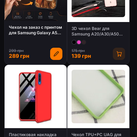
Чехол на заказ с принтом
3D чехол Bear для
для Samsung Galaxy A50
Samsung A20/A30/A50
2019 (A505F)
(2019)
299 грн
175 грн
289 грн
139 грн
Пластиковая накладка
Чехол TPU+PC UAG для