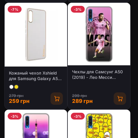
-7%
-3%
Чехлы для Самсунг А50
Кожаный чехол Xshield
(2019) - Лео Месси
для Samsung Galaxy A50
Маями
(A505F) / A50s / A30s
279 грн
299 грн
259 грн
289 грн
-3%
-3%