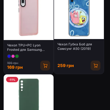
Чехол Губка Боб для
Чехол TPU+PC Lyon
Самсунг А50 (2019)
Frosted для Samsung
Galaxy A50 (A505F) /
A50s / A30s
199 грн
259 грн
169 грн
-11%