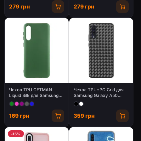
279 грн
279 грн
Чехол TPU GETMAN
Чехол TPU+PC Grid для
Liquid Silk для Samsung
Samsung Galaxy A50
Galaxy A50 (A505F) /
(A505F) / A50s / A30s
A50s / A30s
169 грн
359 грн
-15%