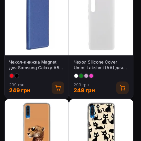
Чехол-книжка Magnet
Чехол Silicone Cover
для Samsung Galaxy A50
Ummi Lakshmi (AA) для
(A505F) / A50s / A30s
Samsung Galaxy A50
(A505F) / A50s / A30s
299 грн
299 грн
249 грн
249 грн