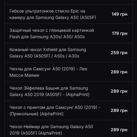
Гибкое ультратонкое стекло Epic на
149 грн
камеру для Samsung Galaxy A50 (A505F)
Защитный чехол с глянцевой картинкой
179 грн
Flash для Samsung A30s/ A50/ A50s
Кожаный чехол Xshield для Samsung
259 грн
Galaxy A50 (A505F) / A50s / A30s
Чехлы для Самсунг А50 (2019) - Лео
289 грн
Месси Маями
Чехол Эйфелева Башня для Samsung
289 грн
Galaxy A50 2019 (A505F) - (AlphaPrint)
Чехол с принтом для Самсунг А50 (2019) -
289 грн
(Прикольные) (AlphaPrint)
Чехол Неймар для Samsung Galaxy A50
289 грн
2019 (A505F) (AlphaPrint)