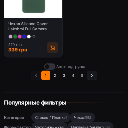
Чехол Silicone Cover
Lakshmi Full Camera
(AAA) для Samsung
+2
Galaxy A50 (A505F) /
A50s / A30s
379 грн
339 грн
Авто-подгрузка
1
2
3
4
5
Популярные фильтры
Категория
Стекло / Пленка
Чехол
1
582
Форм-фактор
Чехол-книжка
Накладка/бампер
4
569