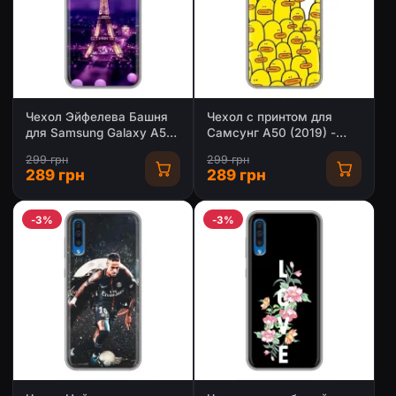
Чехол Эйфелева Башня
Чехол с принтом для
для Samsung Galaxy A50
Самсунг А50 (2019) -
2019 (A505F) -
(Прикольные) (AlphaPrint)
299 грн
299 грн
(AlphaPrint)
289 грн
289 грн
-3%
-3%