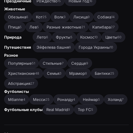
Праздничные
Рождество
Новый год
15
16
Животные
Обезьяна
Кот
Волк
Лисица
Собака
6
25
3
9
14
Птица
Лев
Разные животные
Капибара
5
5
21
27
Природа
Лето
Фрукты
Космос
Цветы
6
5
10
60
Путешествия
Эйфелева башня
Города Украины
6
10
Разное
Популярные
Стильные
Сердце
51
7
9
Христианские
Семья
Мрамор
Бантики
48
3
8
25
Абстракция
27
Футболисты
Мбаппе
Месси
Роналду
Неймар
Холанд
4
25
4
5
7
Футбольные клубы
Real Madrid
Top FC
9
5