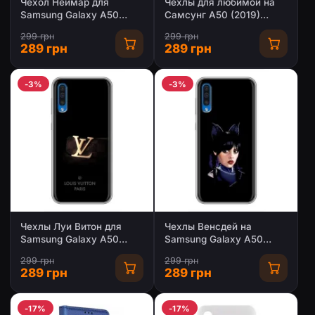
Чехол Неймар для
Чехлы для любимой на
Samsung Galaxy A50
Самсунг А50 (2019)
2019 (A505F) (AlphaPrint)
(VPrint)
299 грн
299 грн
289 грн
289 грн
-3%
-3%
Чехлы Луи Витон для
Чехлы Венсдей на
Samsung Galaxy A50
Samsung Galaxy A50
2019 (A505F) (AlphaPrint -
2019 (A505F) Уэнсдей
299 грн
299 грн
LOUIS VUITTON)
(AlphaPrint)
289 грн
289 грн
-17%
-17%