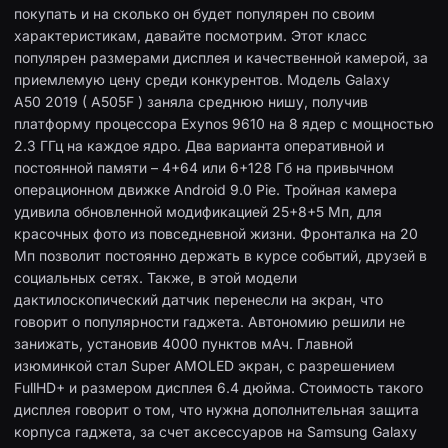
покупать и на сколько он будет популярен по своим
характеристикам, давайте посмотрим. Этот класс
популярен размерами дисплея и качественной камерой, за
приемлемую цену среди конкурентов. Модель Galaxy
A50 2019 ( A505F ) заняла среднюю нишу, получив
платформу процессора Exynos 9610 на 8 ядер с мощностью
2.3 ГГц на каждое ядро. Два варианта оперативной и
постоянной памяти – 4+64 или 6+128 Гб на привычном
операционном движке Android 9.0 Pie. Тройная камера
удивила обновленной модификацией 25+8+5 Мп, для
красочных фото из повседневной жизни. Фронталка на 20
Мп позволит постоянно держать в курсе событий, друзей в
социальных сетях. Также, в этой модели
дактилоскопический датчик перенесли на экран, что
говорит о популярности гаджета. Автономию решили не
занижать, установив 4000 пунктов мАч. Главной
изюминкой стал Super AMOLED экран, с разрешением
FullHD+ и размером дисплея 6.4 дюйма. Стоимость такого
дисплея говорит о том, что нужна дополнительная защита
корпуса гаджета, за счет аксессуаров на Samsung Galaxy