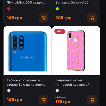
GKK LikGus 360 градусов
Samsung Galaxy A50
(opp) для Samsung Galaxy
(A505F) / A50s / A30s
A50 (A505F) / A50s /
A30s
149 грн
209 грн
-9%
Гибкое ультратонкое
Защитный чехол с
стекло Epic на камеру
глянцевой картинкой
для Samsung Galaxy A50
Flash для Samsung A30s/
(A505F)
A50/ A50s
196 грн
149 грн
179 грн