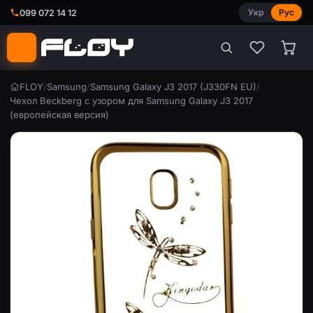
Укр
Рус
099 072 14 12
FLOY
/
Samsung
/
Samsung Galaxy J3 2017 (J330FN EU)
/
Чехол Beckberg с узором для Samsung Galaxy J3 2017
(европейская версия)