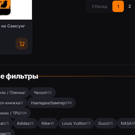
1
2
Назад
 на Самсунг
е фильтры
кло / Пленка
Чехол
2
602
ол-книжка
Накладка/бампер
12
598
икон / TPU
598
dan
Adidas
Nike
Louis Vuitton
Gucci
NASA
25
55
45
73
55
16
оми
36