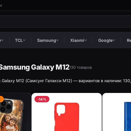
ог
e
TCL
Samsung
Xiaomi
Google
R
Samsung Galaxy M12
130 товаров
Galaxy M12 (Самсунг Галакси М12) — вариантов в наличии: 130, 
Е
-14%