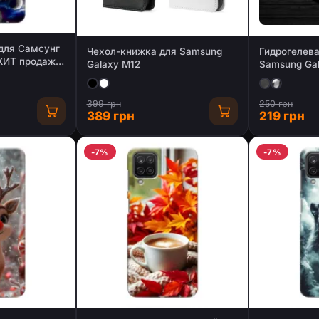
для Самсунг
Чехол-книжка для Samsung
Гидрогелева
(ХИТ продаж)
Galaxy M12
Samsung Ga
(Глянцевая 
399 грн
250 грн
389 грн
219 грн
-7%
-7%