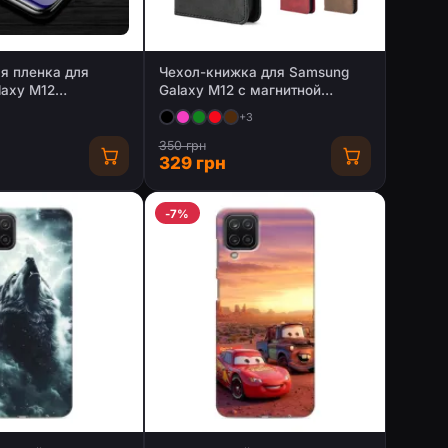
я пленка для
Чехол-книжка для Samsung
laxy M12
Galaxy M12 с магнитной
/ Матовая)
застежкой
+3
350 грн
329 грн
-7%