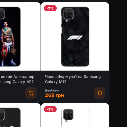
-7%
тинкой Александр
Чехол Формула1 на Samsung
msung Galaxy M12
Galaxy M12
289 грн
269 грн
-3%