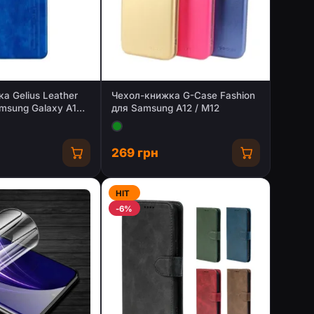
а Gelius Leather
Чехол-книжка G-Case Fashion
msung Galaxy A12/
для Samsung A12 / M12
269 грн
HIT
-6%