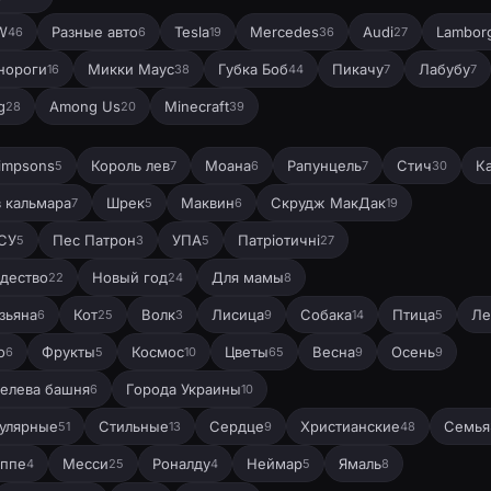
W
Разные авто
Tesla
Mercedes
Audi
Lamborg
46
6
19
36
27
нороги
Микки Маус
Губка Боб
Пикачу
Лабубу
16
38
44
7
7
g
Among Us
Minecraft
28
20
39
impsons
Король лев
Моана
Рапунцель
Стич
К
5
7
6
7
30
в кальмара
Шрек
Маквин
Скрудж МакДак
7
5
6
19
СУ
Пес Патрон
УПА
Патріотичні
5
3
5
27
дество
Новый год
Для мамы
22
24
8
зьяна
Кот
Волк
Лисица
Собака
Птица
Ле
6
25
3
9
14
5
о
Фрукты
Космос
Цветы
Весна
Осень
6
5
10
65
9
9
елева башня
Города Украины
6
10
улярные
Стильные
Сердце
Христианские
Семья
51
13
9
48
ппе
Месси
Роналду
Неймар
Ямаль
4
25
4
5
8