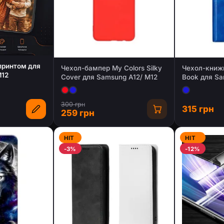
 принтом для
Чехол-бампер My Colors Silky
Чехол-книжк
M12
Cover для Samsung A12/ M12
Book для Sa
M12
300 грн
315 грн
259 грн
HIT
HIT
-3%
-12%