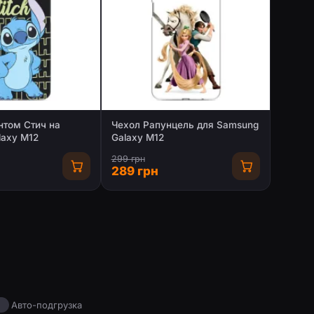
нтом Стич на
Чехол Рапунцель для Samsung
laxy M12
Galaxy M12
299 грн
289 грн
Авто-подгрузка