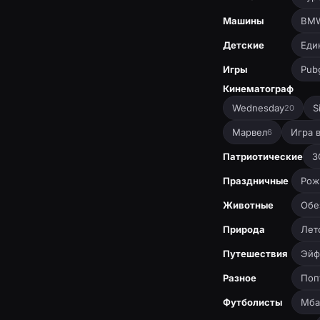
Машины
BM
Детские
Еди
Игры
Pub
Кинематограф
Wednesday
S
20
Марвел
Игра 
6
Патриотические
З
Праздничные
Рож
Животные
Обе
Природа
Лет
Путешествия
Эйф
Разное
Поп
Футболисты
Мба