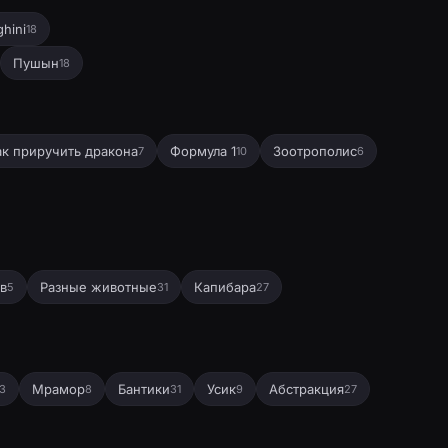
hini
18
Пушын
18
ак приручить дракона
Формула 1
Зоотрополис
7
10
6
в
Разные животные
Капибара
5
31
27
Мрамор
Бантики
Усик
Абстракция
3
8
31
9
27