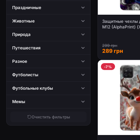
Праздничные
Животные
Защитные чехлы 
М12 (AlphaPrint) 
ВОЛК
Природа
299 грн
Путешествия
289 грн
Разное
-7%
Футболисты
Футбольные клубы
Мемы
Очистить фильтры