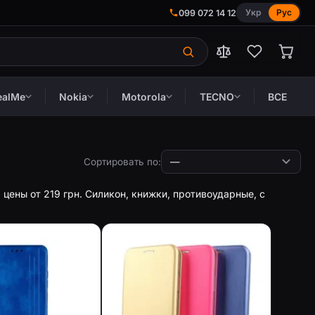
Укр
Рус
099 072 14 12
ealMe
Nokia
Motorola
TECNO
ВСЕ
Сортировать по:
цены от 219 грн. Силикон, книжки, противоударные, с