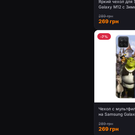
Яркий чехол для
Galaxy M12 с Зи
Оленятами
289 грн
269 грн
-7%
Чехол с мультф
на Samsung Gala
289 грн
269 грн