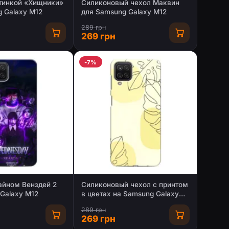
ртинкой «Хищники»
Силиконовый чехол Маквин
 Galaxy M12
для Samsung Galaxy M12
289 грн
269 грн
-7%
айном Венздей 2
Силиконовый чехол с принтом
Galaxy M12
в цветах на Samsung Galaxy
M12
289 грн
269 грн