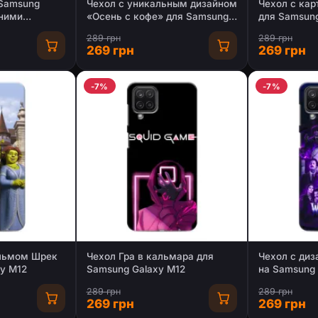
 Samsung
Чехол с уникальным дизайном
Чехол с ка
мними
«Осень с кофе» для Samsung
для Samsung
Galaxy M12
289 грн
289 грн
269 грн
269 грн
-7%
-7%
ильмом Шрек
Чехол Гра в кальмара для
Чехол с диз
xy M12
Samsung Galaxy M12
на Samsung 
289 грн
289 грн
269 грн
269 грн