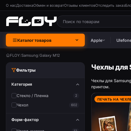
О нас
Доставка
Обмен и возврат
Отзывы клиентов
Отследить заказ
Бл
Каталог товаров
Apple
Ulefon
FLOY
/
Samsung
/
Galaxy M12
Чехлы для 
Фильтры
Чехлы для Samsung 
Категория
принтом.
Стекло / Пленка
2
ПЕЧАТЬ НА ЧЕХЛ
Чехол
602
Форм-фактор
12