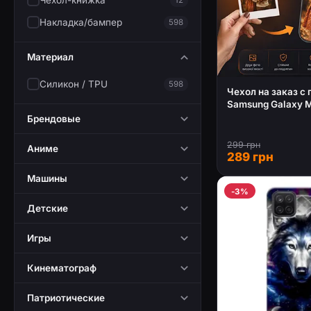
Чехол-книжка
Накладка/бампер
598
Материал
Силикон / TPU
598
Чехол на заказ с
Samsung Galaxy 
Брендовые
299 грн
Аниме
289 грн
Машины
-3%
Детские
Игры
Кинематограф
Патриотические