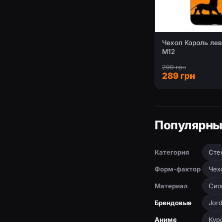
Чехол Король лев
М12
299 грн
289 грн
Популярны
Категория
Сте
Форм-фактор
Чех
Материал
Сил
Брендовые
Jor
Аниме
Кур