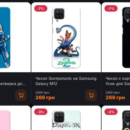
-7%
-7%
Чехол Зоотрополіс на Samsung
Чехол с кар
четверка для
Galaxy M12
Усик для Sa
M12
289 грн
289 грн
269 грн
269 грн
-3%
-3%