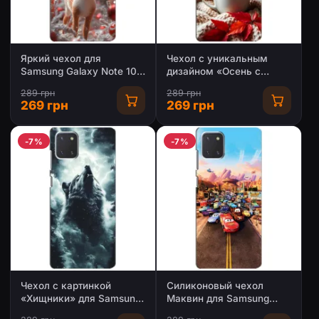
Яркий чехол для
Чехол с уникальным
Samsung Galaxy Note 10
дизайном «Осень с
Lite с Зимними
кофе» для Samsung
289 грн
289 грн
Оленятами
Galaxy Note 10 Lite
269 грн
269 грн
-7%
-7%
Чехол с картинкой
Силиконовый чехол
«Хищники» для Samsung
Маквин для Samsung
Galaxy Note 10 Lite
Galaxy Note 10 Lite