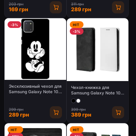
M51 / M62
203 грн
311 грн
169 грн
289 грн
-3%
HIT
-3%
Эксклюзивный чехол для
Чехол-книжка для
Samsung Galaxy Note 10
Samsung Galaxy Note 10
Lite (AlphaPrint -
Lite
Мультяшные)
299 грн
399 грн
289 грн
389 грн
HIT
HIT