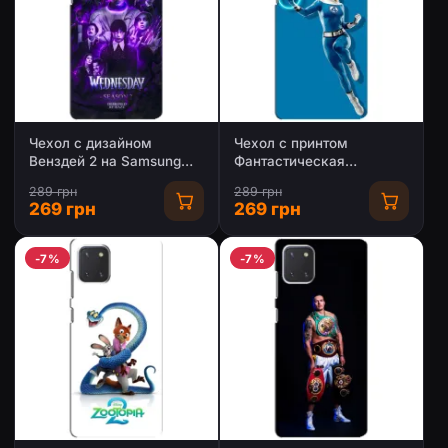
Чехол с дизайном
Чехол с принтом
Венздей 2 на Samsung
Фантастическая
Galaxy Note 10 Lite
четверка для Samsung
289 грн
289 грн
Galaxy Note 10 Lite
269 грн
269 грн
-7%
-7%