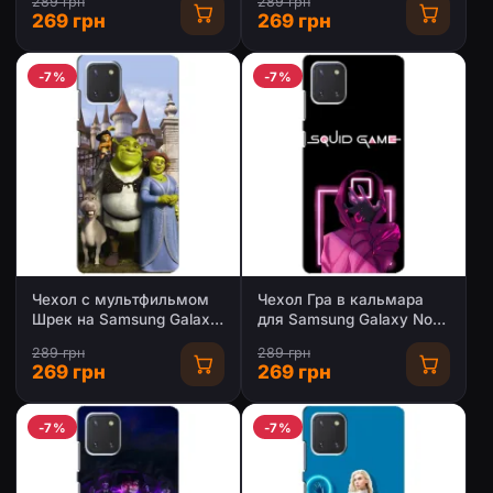
289 грн
289 грн
269 грн
269 грн
-7%
-7%
Чехол с мультфильмом
Чехол Гра в кальмара
Шрек на Samsung Galaxy
для Samsung Galaxy Note
Note 10 Lite
10 Lite
289 грн
289 грн
269 грн
269 грн
-7%
-7%