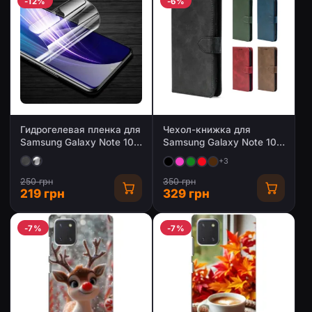
-12%
-6%
Гидрогелевая пленка для
Чехол-книжка для
Samsung Galaxy Note 10
Samsung Galaxy Note 10
Lite (Глянцевая /
Lite с магнитной
+3
Матовая)
застежкой
250 грн
350 грн
219 грн
329 грн
-7%
-7%