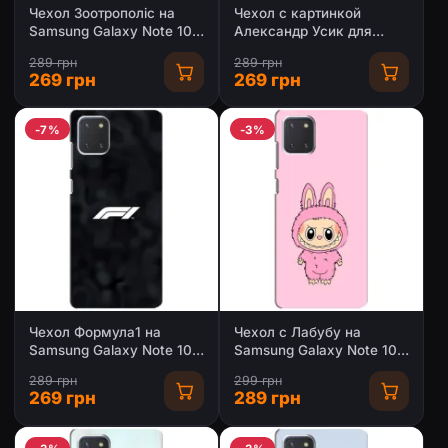
Чехол Зоотрополіс на
Чехол с картинкой
Samsung Galaxy Note 10
Александр Усик для
Lite
Samsung Galaxy Note 10
289 грн
289 грн
Lite
269 грн
269 грн
-7%
-3%
Чехол Формула1 на
Чехол с Лабубу на
Samsung Galaxy Note 10
Samsung Galaxy Note 10
Lite
Lite
289 грн
299 грн
269 грн
289 грн