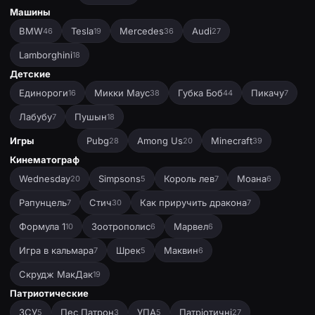
Машины
BMW
Tesla
Mercedes
Audi
46
19
36
27
Lamborghini
18
Детские
Единороги
Микки Маус
Губка Боб
Пикачу
16
38
44
7
Лабубу
Пушын
7
18
Игры
Pubg
Among Us
Minecraft
28
20
39
Кинематограф
Wednesday
Simpsons
Король лев
Моана
20
5
7
6
Рапунцель
Стич
Как приручить дракона
7
30
7
Формула 1
Зоотрополис
Марвел
10
6
6
Игра в кальмара
Шрек
Маквин
7
5
6
Скрудж МакДак
19
Патриотические
ЗСУ
Пес Патрон
УПА
Патріотичні
5
3
5
27