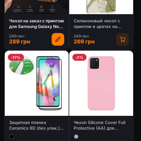
Чехол на заказ с принтом
Силиконовый чехол с
для Samsung Galaxy Note
принтом в цветах на
10 Lite
Samsung Galaxy Note 10
299 грн
289 грн
Lite
289 грн
269 грн
-17%
-7%
Защитная пленка
Чехол Silicone Cover Full
Ceramics 9D (без упак.)
Protective (AA) для
для Samsung Galaxy A71 /
Samsung Galaxy Note 10
Note 10 Lite / S10 Lite /
Lite (A81)