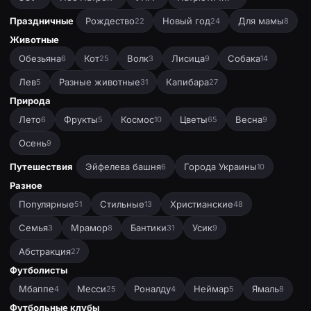
Праздничные
Рождество
Новый год
Для мамы
22
24
8
Животные
Обезьяна
Кот
Волк
Лисица
Собака
6
25
3
9
14
Лев
Разные животные
Капибара
5
31
27
Природа
Лето
Фрукты
Космос
Цветы
Весна
6
5
10
65
9
Осень
9
Путешествия
Эйфелева башня
Города Украины
6
10
Разное
Популярные
Стильные
Христианские
51
13
48
Семья
Мрамор
Бантики
Усик
3
8
31
9
Абстракция
27
Футболисты
Мбаппе
Месси
Роналду
Неймар
Ямаль
4
25
4
5
8
Футбольные клубы