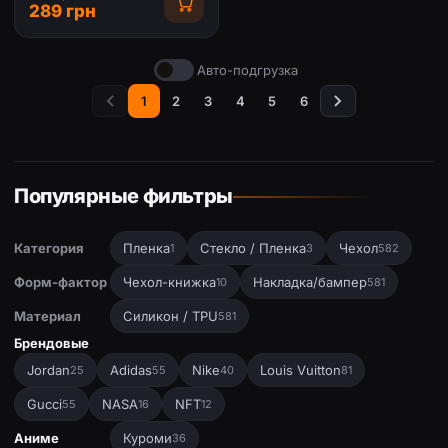
289 грн
Авто-подгрузка
1
2
3
4
5
6
Популярные фильтры
Категория
Пленка
Стекло / Пленка
Чехол
1
3
582
Форм-фактор
Чехол-книжка
Накладка/бампер
10
581
Материал
Силикон / TPU
581
Брендовые
Jordan
Adidas
Nike
Louis Vuitton
25
55
40
81
Gucci
NASA
NFT
55
16
12
Аниме
Куроми
36