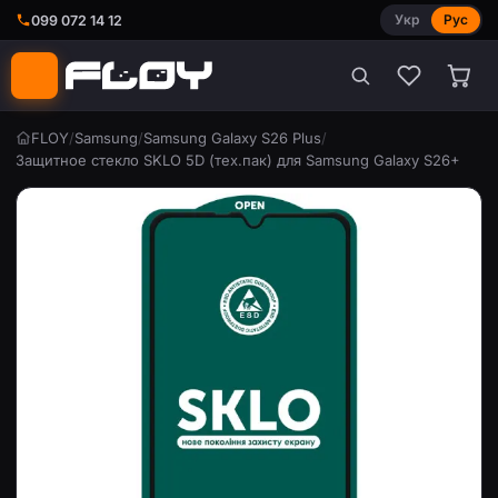
Укр
Рус
099 072 14 12
FLOY
/
Samsung
/
Samsung Galaxy S26 Plus
/
Защитное стекло SKLO 5D (тех.пак) для Samsung Galaxy S26+