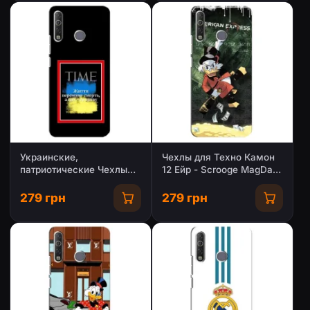
Украинские,
Чехлы для Техно Камон
патриотические Чехлы
12 Ейр - Scrooge MagDag
для Техно Камон 12 Ейр
(PREMIUMPrint)
279 грн
279 грн