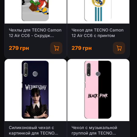
Чехлы для TECNO Camon
Чехол для TECNO Camon
12 Air CC6 - Скрудж
12 Air CC6 с принтом
МакДак Louis Vuitton
(PREMIUMPrint)
279 грн
279 грн
Силиконовый чехол с
Чехол с музыкальной
картинкой для TECNO
группой для TECNO