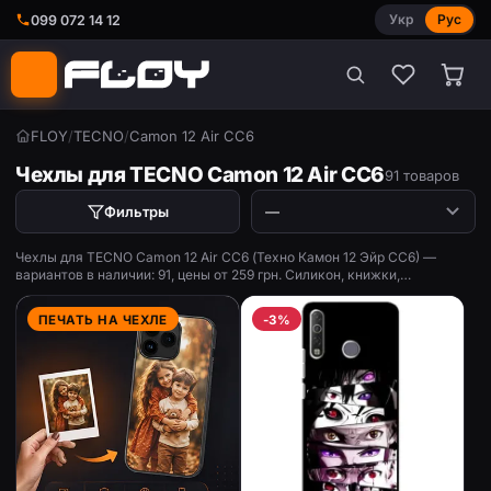
Укр
Рус
099 072 14 12
FLOY
/
TECNO
/
Camon 12 Air CC6
Чехлы для TECNO Camon 12 Air CC6
91 товаров
Фильтры
Чехлы для TECNO Camon 12 Air CC6 (Техно Камон 12 Эйр СС6) —
вариантов в наличии: 91, цены от 259 грн. Силикон, книжки,
противоударные, с принтом.
ПЕЧАТЬ НА ЧЕХЛЕ
-3%