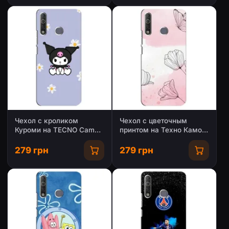
Чехол с кроликом
Чехол с цветочным
Куроми на TECNO Camon
принтом на Техно Камон
12 Air CC6
12 Ейр
279 грн
279 грн