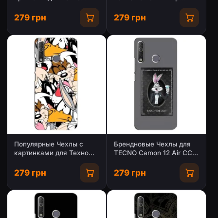
Камон 12 Ейр
(PREMIUMPrint)
279 грн
279 грн
Популярные Чехлы с
Брендновые Чехлы для
картинками для Техно
TECNO Camon 12 Air CC6
Камон 12 Ейр
- (PREMIUMPrint)
279 грн
279 грн