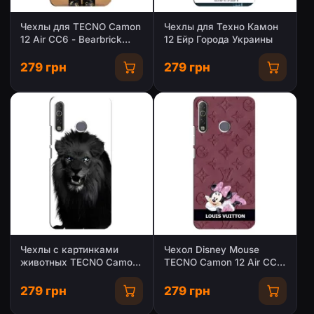
Чехлы для TECNO Camon
Чехлы для Техно Камон
12 Air CC6 - Bearbrick
12 Ейр Города Украины
Louis Vuitton
(PREMIUMPrint)
279 грн
279 грн
Чехлы с картинками
Чехол Disney Mouse
животных TECNO Camon
TECNO Camon 12 Air CC6
12 Air CC6
(PREMIUMPrint)
279 грн
279 грн