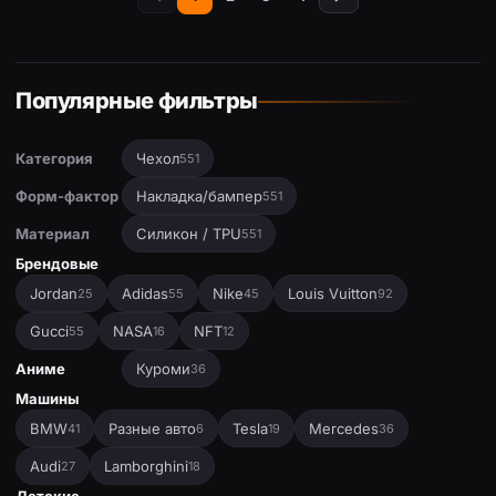
Популярные фильтры
Категория
Чехол
551
Форм-фактор
Накладка/бампер
551
Материал
Силикон / TPU
551
Брендовые
Jordan
Adidas
Nike
Louis Vuitton
25
55
45
92
Gucci
NASA
NFT
55
16
12
Аниме
Куроми
36
Машины
BMW
Разные авто
Tesla
Mercedes
41
6
19
36
Audi
Lamborghini
27
18