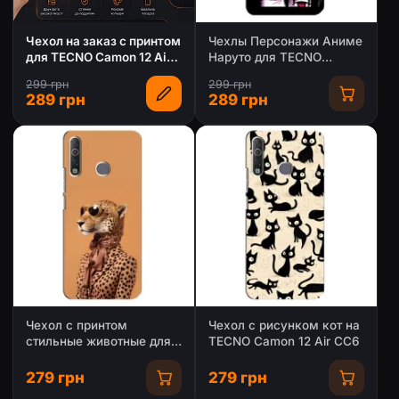
Чехол на заказ с принтом
Чехлы Персонажи Аниме
для TECNO Camon 12 Air
Наруто для TECNO
CC6
Camon 12 Air CC6
299 грн
299 грн
(AlphaPrint)
289 грн
289 грн
Чехол с принтом
Чехол с рисунком кот на
стильные животные для
TECNO Camon 12 Air CC6
Техно Камон 12 Ейр
279 грн
279 грн