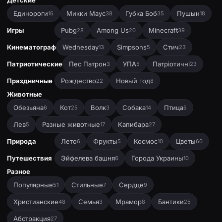
Детские
Единороги
Микки Маус
Губка Боб
Пушын
16
38
35
18
Игры
Pubg
Among Us
Minecraft
28
20
39
Кинематограф
Wednesday
Simpsons
Стич
13
5
23
Патриотические
Пес Патрон
УПА
Патріотичні
3
5
23
Праздничные
Рождество
Новый год
22
8
Животные
Обезьяна
Кот
Волк
Собака
Птица
6
25
3
14
5
Лев
Разные животные
Капибара
5
17
27
Природа
Лето
Фрукты
Космос
Цветы
6
5
10
60
Путешествия
Эйфелева башня
Города Украины
6
10
Разное
Популярные
Стильные
Сердце
51
7
9
Христианские
Семья
Мрамор
Бантики
48
3
8
25
Абстракция
27