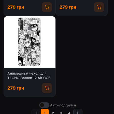
Camon 12 Air CC6
Camon 12 Air CC6
279 грн
279 грн
Анимешный чехол для
TECNO Camon 12 Air CC6
279 грн
Авто-подгрузка
1
2
3
4