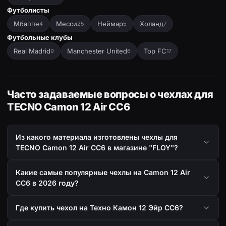
Футболисты
Мбаппе
Месси
Неймар
Холанд
4
25
5
7
Футбольные клубы
Real Madrid
Manchester United
Top FC
9
6
17
Часто задаваемые вопросы о чехлах для
TECNO Camon 12 Air CC6
Из какого материала изготовлены чехлы для
TECNO Camon 12 Air CC6 в магазине "FLOY"?
Какие самые популярные чехлы на Camon 12 Air
CC6 в 2026 году?
Где купить чехол на Техно Камон 12 Эйр СС6?