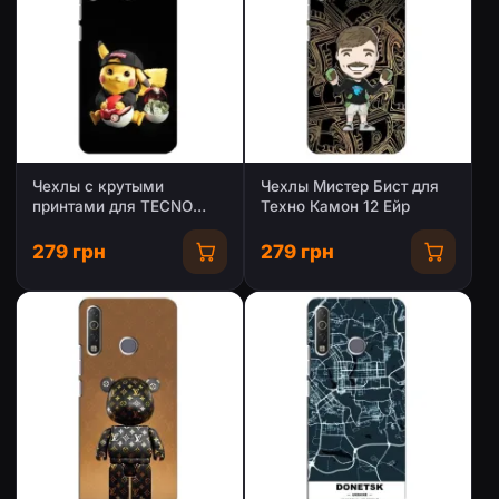
Чехлы с крутыми
Чехлы Мистер Бист для
принтами для TECNO
Техно Камон 12 Ейр
Camon 12 Air CC6 -
(PREMIUMPrint)
279 грн
279 грн