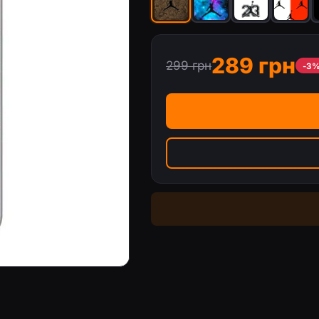
289 грн
299 грн
-3
4 (BG6)
Чехол с принтом «Яркий Джордан» 