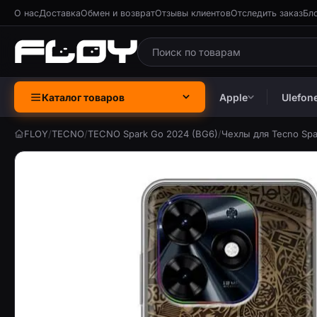
О нас
Доставка
Обмен и возврат
Отзывы клиентов
Отследить заказ
Бл
Каталог товаров
Apple
Ulefon
FLOY
/
TECNO
/
TECNO Spark Go 2024 (BG6)
/
Чехлы для Tecno Spa