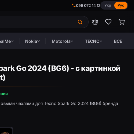
Укр
Рус
099 072 14 12
ealMe
Nokia
Motorola
TECNO
ВСЕ
ark Go 2024 (BG6) - с картинкой
t)
ичии
новыми чехлами для Tecno Spark Go 2024 (BG6) бренда