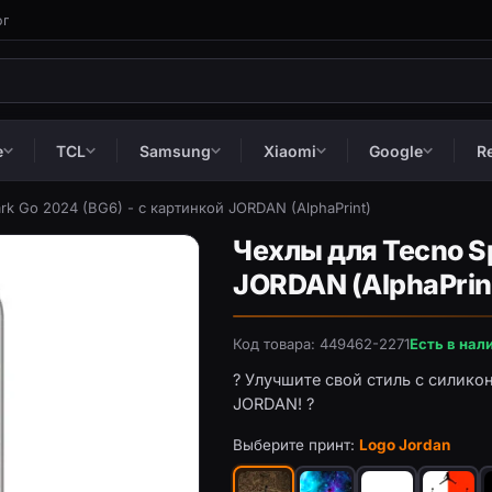
ог
e
TCL
Samsung
Xiaomi
Google
R
rk Go 2024 (BG6) - с картинкой JORDAN (AlphaPrint)
Чехлы для Tecno Sp
JORDAN (AlphaPrin
Код товара: 449462-2271
Есть в нал
? Улучшите свой стиль с силико
JORDAN! ?
Выберите принт:
Logo Jordan