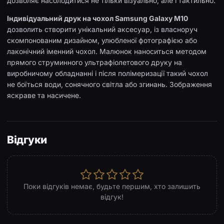
дозволяє насолодитися не тільки візуально, але і тактильно.
Індивідуальний друк на чохол Samsung Galaxy M10
дозволить створити унікальний аксесуар, із власноруч
скомпонованим дизайном, улюбленої фотографією або
лаконічний іменний чохол. Малюнок наноситься методом
прямого струминного ультрафіолетового друку на
виробничому обладнанні і після полімеризації такий чохол
не боїться води, сонячного світла або згинань. Зображення
яскраве та насичене.
Відгуки
Поки відгуків немає, будьте першим, хто залишить
відгук!