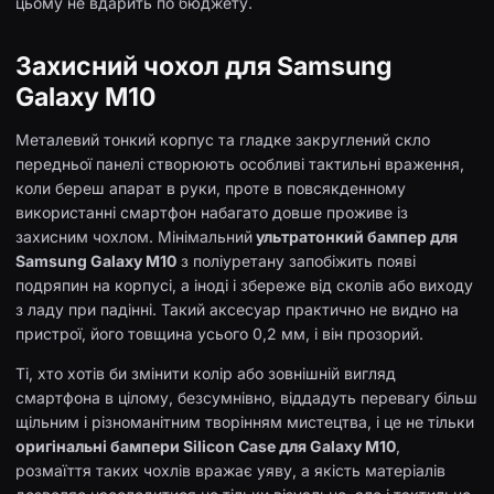
цьому не вдарить по бюджету.
Захисний чохол для Samsung
Galaxy M10
Металевий тонкий корпус та гладке закруглений скло
передньої панелі створюють особливі тактильні враження,
коли береш апарат в руки, проте в повсякденному
використанні смартфон набагато довше проживе із
захисним чохлом. Мінімальний
ультратонкий бампер для
Samsung Galaxy M10
з поліуретану запобіжить появі
подряпин на корпусі, а іноді і збереже від сколів або виходу
з ладу при падінні. Такий аксесуар практично не видно на
пристрої, його товщина усього 0,2 мм, і він прозорий.
Ті, хто хотів би змінити колір або зовнішній вигляд
смартфона в цілому, безсумнівно, віддадуть перевагу більш
щільним і різноманітним творінням мистецтва, і це не тільки
оригінальні бампери Silicon Case для Galaxy M10
,
розмаїття таких чохлів вражає уяву, а якість матеріалів