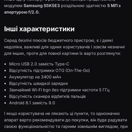
модулем
Samsung S5K5E3
роздільною здатністю
5 МП з
апертурою f/2.0.
Інші характеристики
Серед безлічі плюсів бюджетного пристрою, є і деякі
недоліки, важливі для одних користувачів і зовсім незначні
для інших, проте для повної картини їх варто розглянути:
Micro USB 2.0 замість Type-C
Відсутність підтримки OTG (On-The-Go)
Акумулятор на 3400 мАч
Відсутність швидкої зарядки
Звичайний Wi-Fi bgn без підтримки частоти 5 ГГц
Відсутність сканера відбитків пальців
Android 8.1 замість 9.0
І якщо користувача не лякають ці пункти, то однозначно
апарат варто рекомендувати до покупки, він буде радувати
своєю функціональністю та гарним зовнішнім виглядом, при