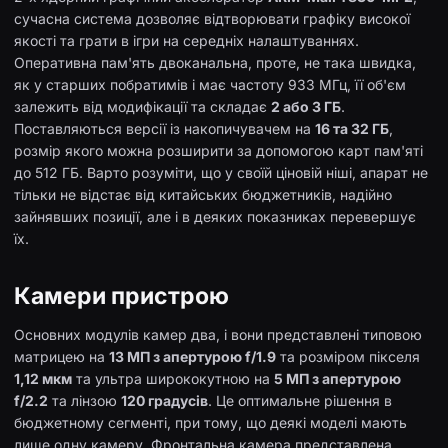
сучасна система дозволяє відтворювати графіку високої
якості та грати в ігри на середніх налаштуваннях.
Оперативна пам'ять двоканальна, проте, не така швидка,
як у старших побратимів і має частоту 933 МГц, її об'єм
залежить від модифікації та складає
2 або 3 ГБ
.
Поставляються версії із накопичувачем на
16 та 32 ГБ
,
розмір якого можна розширити за допомогою карт пам'яті
до 512 ГБ. Варто розуміти, що у своїй ціновій ніші, апарат не
тільки не відстає від китайських бюджетників, надійно
зайнявших позиції, але і в деяких показниках перевершує
їх.
Камери пристрою
Основних модулів камер два, і вони представлені типовою
матрицею на
13 МП з апертурою f/1.9
та розміром пікселя
1,12 мкм
та ультра ширококутною на
5 МП з апертурою
f/2.2
та лінзою
120 градусів
. Це оптимальне рішення в
бюджетному сегменті, при тому, що деякі моделі мають
лише одну камеру. Фронтальна камера представлена