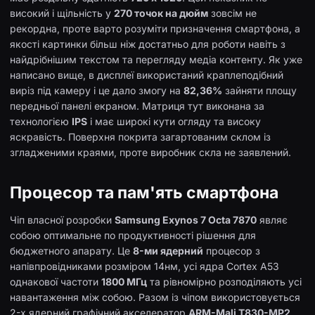
високий і щільність у
270 точок на дюйм
зовсім не
рекордна, проте варто розуміти призначення смартфона, а
якості картинки більш ніж достатньо для роботи навіть з
найдрібнішим текстом та перегляду медіа контенту. Як уже
написано вище, в дисплеї використаний краплеподібний
виріз під камеру і це дало змогу на
82,36%
зайняти площу
передньої панелі екраном. Матриця тут виконана за
технологією
IPS
і має широкі кути огляду та високу
яскравість. Поверхня покрита загартованим склом із
згладженими краями, проте виробник скла не заявлений.
Процесор та пам'ять смартфона
Чіп власної розробки
Samsung Exynos 7 Octa 7870
являє
собою оптимальне по продуктивності рішення для
бюджетного апарату. Це
8-ми ядерний
процесор з
напівпровідниками розміром 14нм, усі ядра Cortex A53
однакової частоти
1800 МГц
та рівномірно розподіляють усі
навантаження між собою. Разом із чіпом використовується
2-х ядерний графічний акселератор
ARM-Mali T830-MP2
,