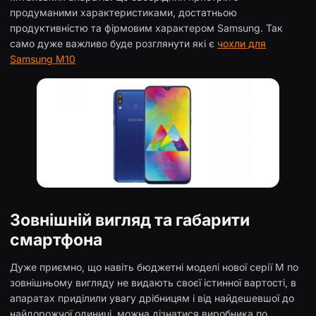
продуманими характеристиками, достатньою
продуктивністю та фірмовим характером Samsung. Так
само дуже важливо буде розглянути які є
чохли для
Samsung M10
Зовнішній вигляд та габарити
смартфона
Дуже приємно, що навіть бюджетні моделі нової серії М по
зовнішньому вигляду не видають своєї істинної вартості, в
апаратах приділили увагу дрібницям і від найдешевшої до
найдорожчої одиниці, можна дізнатися виробника по