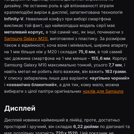
дизайну. Не останню роль в цій впізнаваності зіграли
краплеподібні вирізи в дисплеї, запатентована технологія
Infinity-V
. Невеликий конфуз при виборі смартфона
викликає той факт, що наймолодша модель серії має
металевий корпус,
в той самий час, як інші, починаючи з
Samsung Galaxy M20
, виготовлені з пластику. За розміром
також є відмінності, хоча вони і мінімальні, ширина апарату
на 1 мм більше ніж у М20 і складає
75,6 мм
, в той самий
час довжина смартфона на 1 мм менше –
155,6 мм
. Корпус
Samsung Galaxy M10 максимально тонкий, усього
7,7 мм
, і
навіть метал не робить його важким, він важить
163 грами
.
У списку забарвлень лише два варіанти:
«вугільно чорний»
і
«океанічно блакитний»
, а для тих, кому мало, можна
вибирати з цілої палітри оригінальних
чохлів для Samsung
Дисплей
Дисплей новинки найменший в лінійці, проте, достатньо
просторий і зручний, він складає
6,22 дюйми
по діагоналі та
має роздільну здатність
720 х 1520
. Цей показник не