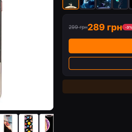
289 грн
299 грн
-3
9 ( A805F )
Чохол з принтом «Земля з космоса» 