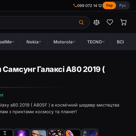
Укр
Рус
099 072 14 12
ealMe
Nokia
Motorola
TECNO
ВСІ
 Самсунг Галаксі A80 2019 (
ті
axy a80 2019 ( A805F ) в космічний шедевр мистецтва
лам з принтами космосу та планет!