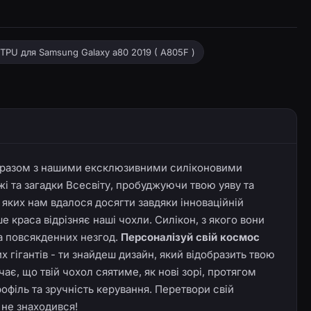
 TPU для Samsung Galaxy a80 2019 ( A805F )
разом з нашими ексклюзивними силіконовими
жі та загадки Всесвіту, пробуджуючи твою уяву та
 яких нам вдалося досягти завдяки інноваційній
 краса відрізняє наші чохли. Силікон, з якого вони
та повсякденних незгод.
Персоналізуй свій космос
х гігантів - ти знайдеш дизайн, який відобразить твою
ає, що твій чохол сяятиме, як нові зорі, протягом
офіль та зручність керування. Перетвори свій
 не знаходився!