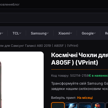
мовлення
Блог
e
TCL
Samsung
Xiaomi
Google
R
ли для Самсунг Галаксі A80 2019 ( A805F ) (VPrint)
Космічні Чохли для
A805F ) (VPrint)
Код товару: 502114-2158
Є в наявнос
Трансформуйте свій Samsung Gal
завдяки нашим силіконовим чох
Виберіть принт:
На місяці