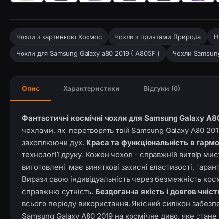
Чохли з картинкою Космос
Чохли з принтами Природа
Н
Чохли для Samsung Galaxy a80 2019 ( A805F )
Чохли Samsun
Опис
Характеристики
Відгуки (0)
Фантастичні космічні чохли для Samsung Galaxy A80
чохлами, які перетворять твій Samsung Galaxy A80 20
захоплюючи дух.
Краса та функціональність в гармо
технології друку. Кожен чохол - справжній витвір мис
виготовлені, має виняткові захисні властивості, гара
Вирази свою індивідуальність через безмежність косміч
справжню сутність.
Бездоганна якість і довговічніст
всього періоду використання. Якісний силікон забезпе
Samsung Galaxy A80 2019 на космічне диво, яке стане 