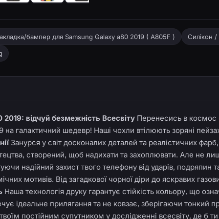
акладка/бампер для Samsung Galaxy a80 2019 ( A805F )
Силікон /
g
 2019: відчуй безмежність Всесвіту
Перенесись в космос 
19 на галактичний шедевр! Наші чохли втілюють зоряні пейза
нії
Занурся у світ досконалих деталей та реалістичних фарб,
тецтва, створений, щоб надихати та захоплювати. Але не лише
нтуючи надійний захист твого телефону від ударів, подряпин 
них мотивів. Від загадкової чорної діри до яскравих газови
ь
Наша технологія друку гарантує стійкість кольору, що означ
чує ідеальне прилягання та не ковзає, зберігаючи тонкий пр
твоїм постійним супутником у дослідженні всесвіту, де б ти