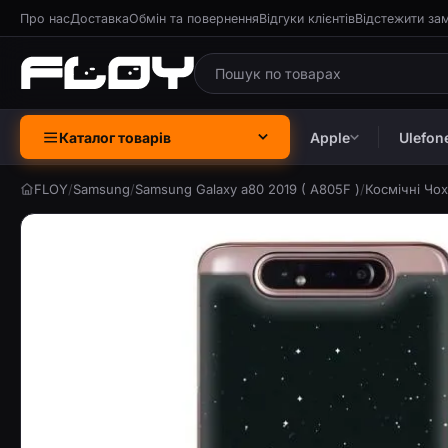
Про нас
Доставка
Обмін та повернення
Відгуки клієнтів
Відстежити за
Каталог товарів
Apple
Ulefon
FLOY
/
Samsung
/
Samsung Galaxy a80 2019 ( A805F )
/
Космічні Чох