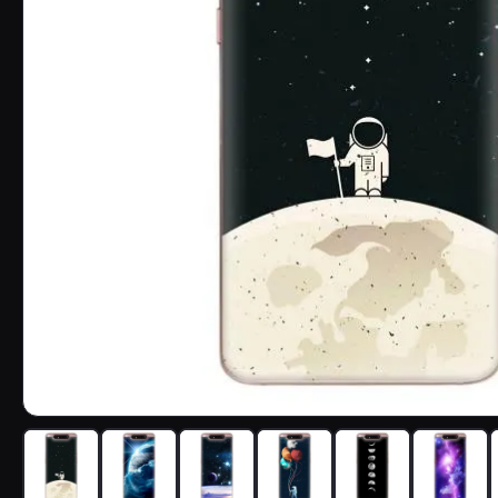
Чохол з принтом «На місяці» для Samsung Galaxy a80 201