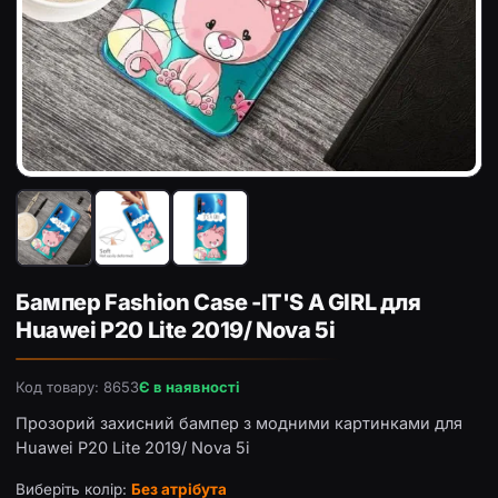
Бампер Fashion Case -IT'S A GIRL для Huawei P20 Lite 201
Ба
Бампер Fashion Case -IT'S A GIRL для
Huawei P20 Lite 2019/ Nova 5i
Код товару: 8653
Є в наявності
Прозорий захисний бампер з модними картинками для
Huawei P20 Lite 2019/ Nova 5i
Виберіть колір:
Без атрібута