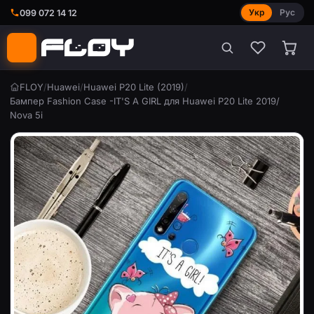
Укр
Рус
099 072 14 12
FLOY
/
Huawei
/
Huawei P20 Lite (2019)
/
Бампер Fashion Case -IT'S A GIRL для Huawei P20 Lite 2019/
Nova 5i