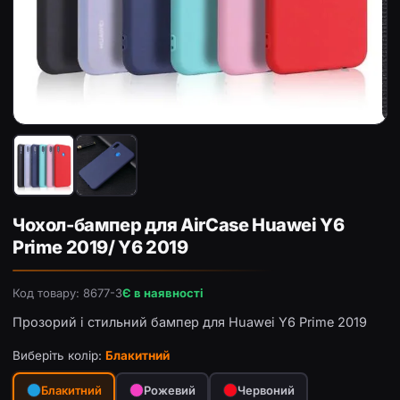
Чохол-бампер для AirCase Huawei Y6 Prime 2019/ Y6 201
Чо
Чохол-бампер для AirCase Huawei Y6
Prime 2019/ Y6 2019
Код товару: 8677-3
Є в наявності
Прозорий і стильний бампер для Huawei Y6 Prime 2019
Виберіть колір:
Блакитний
Блакитний
Рожевий
Червоний