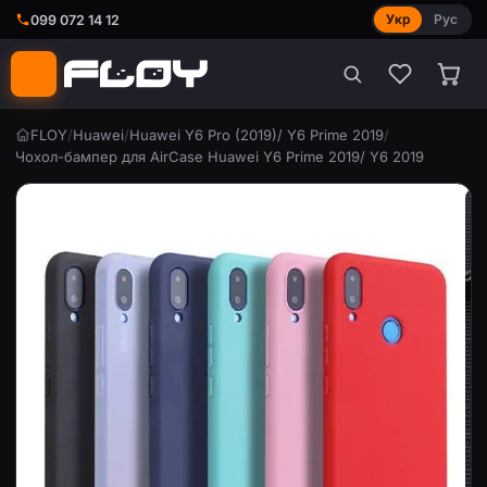
Укр
Рус
099 072 14 12
FLOY
/
Huawei
/
Huawei Y6 Pro (2019)/ Y6 Prime 2019
/
Чохол-бампер для AirCase Huawei Y6 Prime 2019/ Y6 2019