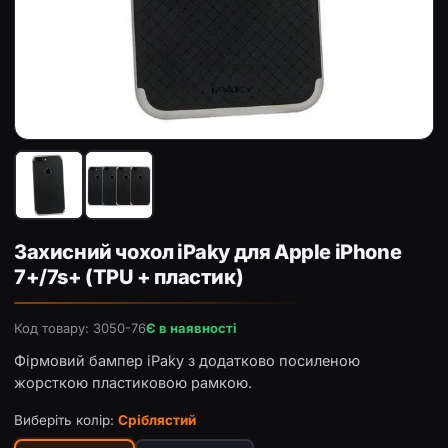
Захисний чохол iPaky для Apple iPhone 7+/7s+ (TPU + пла
За
Захисний чохол iPaky для Apple iPhone
7+/7s+ (TPU + пластик)
Код товару: 3050-76
Є в наявності
Фірмовий бампер iPaky з додатково посиленою
жорсткою пластиковою рамкою.
Виберіть колір:
Сріблястий