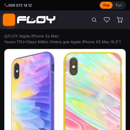
Укр
Рус
099 072 14 12
FLOY
/
Apple
/
iPhone Xs Max
/
Чохол TPU+Glass Nillkin Ombre для Apple iPhone XS Max (6,5")