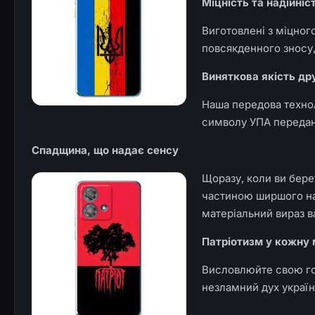
Міцність та надійніс
Виготовлені з міцног
повсякденного зносу,
Виняткова якість др
Наша передова технол
символу УПА передані
Спадщина, що надає сенсу
Щоразу, коли ви бере
частиною ширшого нар
матеріальний вираз ва
Патріотизм у кожну
Висловлюйте свою гор
незламний дух україн