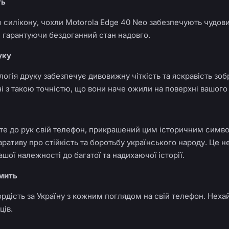
ть
о силікону, чохли Motorola Edge 40 Neo забезпечують чудови
 гарантуючи бездоганний стан надовго.
уку
огія друку забезпечує дивовижну чіткість та яскравість зоб
 з такою точністю, що вони наче ожили на поверхні вашого
те до рук свій телефон, прикрашений цим історичним симво
ативу про стійкість та боротьбу українського народу. Це н
шої належності до багатої та надихаючої історії.
 мить
дість за Україну з кожним поглядом на свій телефон. Нех
ців.