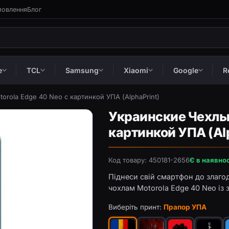
мовлення
Блог
e
TCL
Samsung
Xiaomi
Google
R
orola Edge 40 Neo с картинкой УПА (AlphaPrint)
Украинские Чехлы 
картинкой УПА (Al
Код товару: 450181-2656
Є в наявнос
Піднеси свій смартфон до злаго
чохлам Motorola Edge 40 Neo і
Виберіть принт:
Прапор УПА