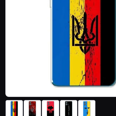
Чохол з принтом «Прапор УПА» для Motorola Edge 40 Ne