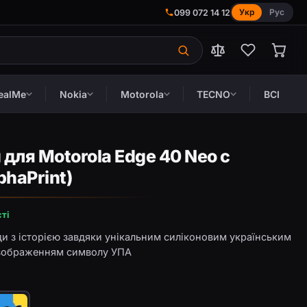
Укр
Рус
099 072 14 12
ealMe
Nokia
Motorola
TECNO
ВСІ
для Motorola Edge 40 Neo с
phaPrint)
ті
ди з історією завдяки унікальним силіконовим українським
з зображенням символу УПА