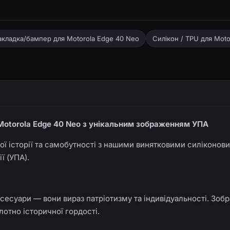
акладка/бампер для Motorola Edge 40 Neo
Силікон / TPU для Mot
 Motorola Edge 40 Neo з унікальним зображенням УПА
кої історії та самобутності з нашими винятковими силікон
ї (УПА).
ксесуари — вони вираз патріотизму та індивідуальності. Зо
лотно історичної гордості.