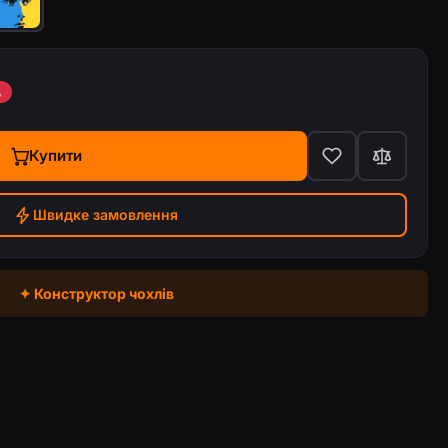
%
Купити
Швидке замовлення
✦ Конструктор чохлів
torola Edge 40 Neo
Чохол з принтом