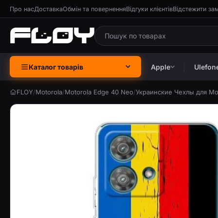
Про нас
Доставка
Обмін та повернення
Відгуки клієнтів
Відстежити за
Каталог товарів
Apple
Ulefon
FLOY
/
Motorola
/
Motorola Edge 40 Neo
/
Украинские Чехлы для Mot