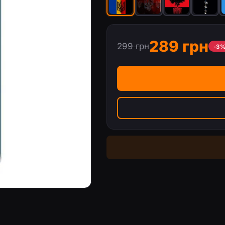
289 грн
299 грн
-3
o
Чохол з принтом «ГЕРБ УПА» для Mo