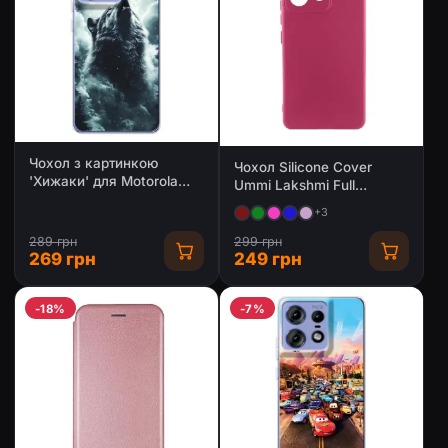
Чохол з картинкою
Чохол Silicone Cover
'Хижаки' для Motorola
Ummi Lakshmi Full
Edge 50 Pro
Camera (AA) для Motorola
+3
Edge 50 Pro
289 грн
299 грн
269 грн
249 грн
-18%
-7%