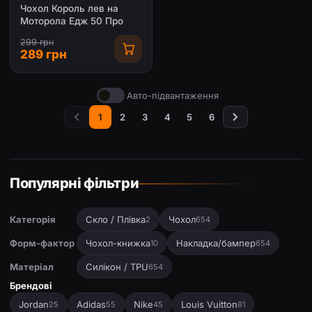
Чохол Король лев на
Моторола Едж 50 Про
299 грн
289 грн
Авто-підвантаження
1
2
3
4
5
6
Популярні фільтри
Категорія
Скло / Плівка
Чохол
2
654
Форм-фактор
Чохол-книжка
Накладка/бампер
10
654
Матеріал
Силікон / TPU
654
Брендові
Jordan
Adidas
Nike
Louis Vuitton
25
55
45
81