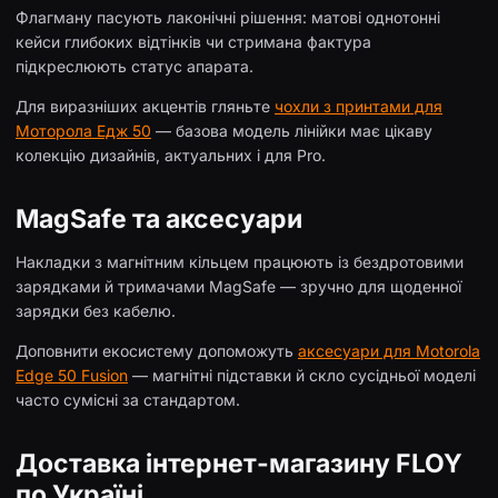
Флагману пасують лаконічні рішення: матові однотонні
кейси глибоких відтінків чи стримана фактура
підкреслюють статус апарата.
Для виразніших акцентів гляньте
чохли з принтами для
Моторола Едж 50
— базова модель лінійки має цікаву
колекцію дизайнів, актуальних і для Pro.
MagSafe та аксесуари
Накладки з магнітним кільцем працюють із бездротовими
зарядками й тримачами MagSafe — зручно для щоденної
зарядки без кабелю.
Доповнити екосистему допоможуть
аксесуари для Motorola
Edge 50 Fusion
— магнітні підставки й скло сусідньої моделі
часто сумісні за стандартом.
Доставка інтернет-магазину FLOY
по Україні