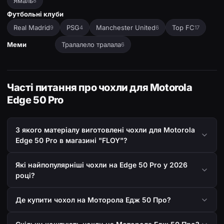
Ямаль
8
Футбольні клуби
Real Madrid
PSG
Manchester United
Top FC
9
4
6
17
Меми
Тралалело тралала
6
Часті питання про чохли для Motorola
Edge 50 Pro
З якого матеріалу виготовлені чохли для Motorola
Edge 50 Pro в магазині "FLOY"?
Які найпопулярніші чохли на Edge 50 Pro у 2026
році?
Де купити чохол на Моторола Едж 50 Про?