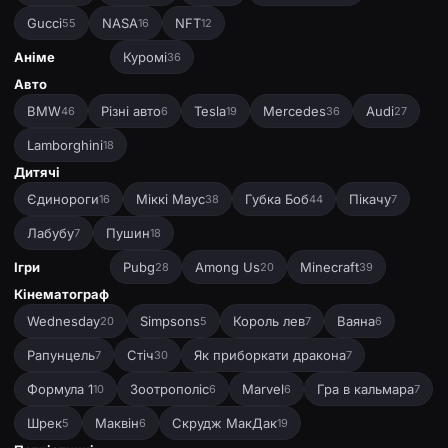
Gucci
NASA
NFT
55
16
12
Аніме
Куромі
36
Авто
BMW
Різні авто
Tesla
Mercedes
Audi
46
6
19
36
27
Lamborghini
18
Дитячі
Єдинороги
Міккі Маус
Губка Боб
Пікачу
16
38
44
7
Лабубу
Пушин
7
18
Ігри
Pubg
Among Us
Minecraft
28
20
39
Кінематограф
Wednesday
Simpsons
Король лев
Ваяна
20
5
7
6
Рапунцель
Стіч
Як приборкати дракона
7
30
7
Формула 1
Зоотрополіс
Marvel
Гра в кальмара
10
6
6
7
Шрек
Маквін
Скрудж МакДак
5
6
19