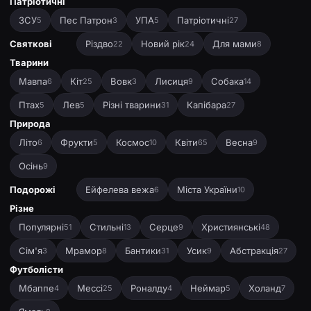
Патріотичні
ЗСУ
Пес Патрон
УПА
Патріотичні
5
3
5
27
Святкові
Різдво
Новий рік
Для мами
22
24
8
Тварини
Мавпа
Кіт
Вовк
Лисиця
Собака
6
25
3
9
14
Птах
Лев
Різні тварини
Капібара
5
5
31
27
Природа
Літо
Фрукти
Космос
Квіти
Весна
6
5
10
65
9
Осінь
9
Подорожі
Ейфелева вежа
Міста України
6
10
Різне
Популярні
Стильні
Серце
Християнські
51
13
9
48
Сім'я
Мрамор
Бантики
Усик
Абстракція
3
8
31
9
27
Футболісти
Мбаппе
Мессі
Роналду
Неймар
Холанд
4
25
4
5
7