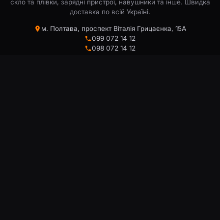
скло та плівки, зарядні пристрої, навушники та інше. Швидка
доставка по всій Україні.
м. Полтава, проспект Віталія Грицаєнка, 15А
099 072 14 12
098 072 14 12
093 072 14 12
info@floy.com.ua
КОРИСНА ІНФОРМАЦІЯ:
ПОКУПЦЯМ
Про нас
Кошик
Доставка
Список бажаного
Обмін та повернення
Порівняння товарів
Відгуки клієнтів
Відстежити замовлення
Блог
Конструктор чохлів
ГРАФІК РОБОТИ
МИ В СОЦМЕРЕЖАХ
Пн – Сб:
9:00 – 18:00