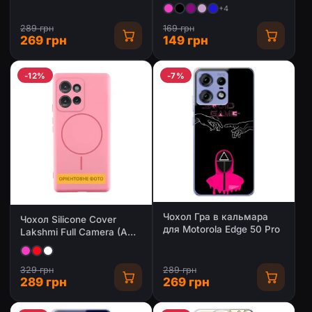
Motorola Edge 50 Pro
+4
289 грн
169 грн
269 грн
149 грн
-12%
-7%
Чохол Гра в кальмара
Чохол Silicone Cover
для Motorola Edge 50 Pro
Lakshmi Full Camera (AA)
with Magnetic Fit для
Motorola Edge 50 Pro
329 грн
289 грн
289 грн
269 грн