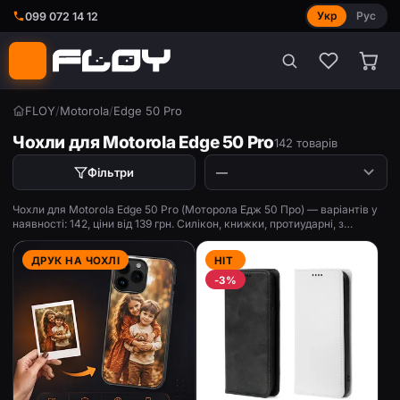
Укр
Рус
099 072 14 12
FLOY
/
Motorola
/
Edge 50 Pro
Чохли для Motorola Edge 50 Pro
142 товарів
Фільтри
Чохли для Motorola Edge 50 Pro (Моторола Едж 50 Про) — варіантів у
наявності: 142, ціни від 139 грн. Силікон, книжки, протиударні, з
принтом.
ДРУК НА ЧОХЛІ
HIT
-3%