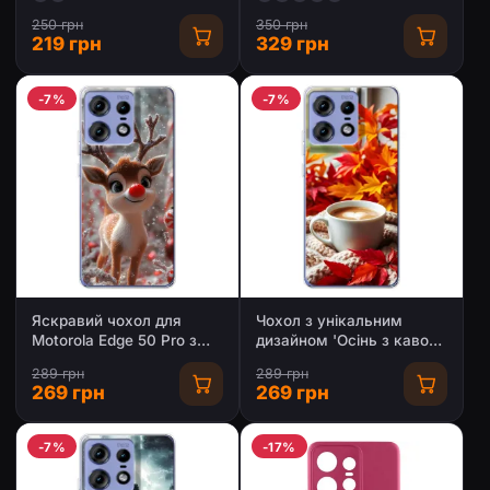
250 грн
350 грн
219 грн
329 грн
-7%
-7%
Яскравий чохол для
Чохол з унікальним
Motorola Edge 50 Pro з
дизайном 'Осінь з кавою'
Зимові Оленята
для Motorola Edge 50 Pro
289 грн
289 грн
269 грн
269 грн
-7%
-17%