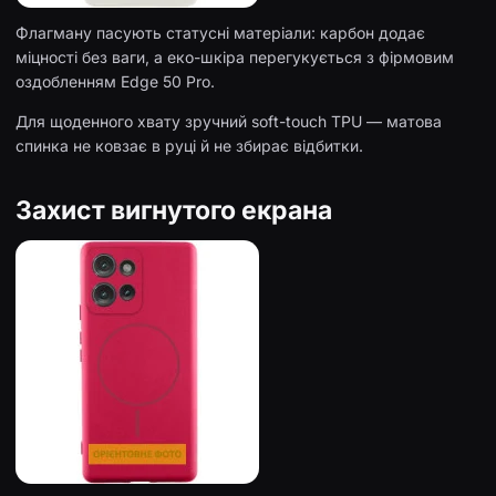
Флагману пасують статусні матеріали: карбон додає
міцності без ваги, а еко-шкіра перегукується з фірмовим
оздобленням Edge 50 Pro.
Для щоденного хвату зручний soft-touch TPU — матова
спинка не ковзає в руці й не збирає відбитки.
Захист вигнутого екрана