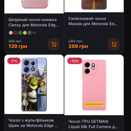
Силіконовий чохол
Шкіряний чохол-книжка
Маквін для Motorola Edge
Classy для Motorola Edge
50 Pro
50 Pro
+3
169 грн
289 грн
139 грн
269 грн
-7%
-12%
Чохол з мультфільмом
Чохол TPU GETMAN
Шрек на Motorola Edge 50
Liquid Silk Full Camera для
Pro