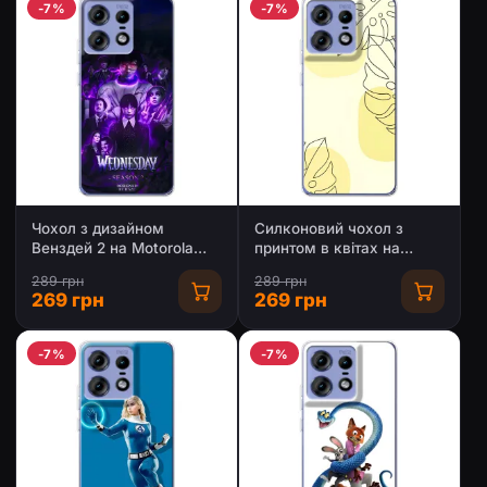
-7%
-7%
Чохол з дизайном
Силконовий чохол з
Венздей 2 на Motorola
принтом в квітах на
Edge 50 Pro
Motorola Edge 50 Pro
289 грн
289 грн
269 грн
269 грн
-7%
-7%