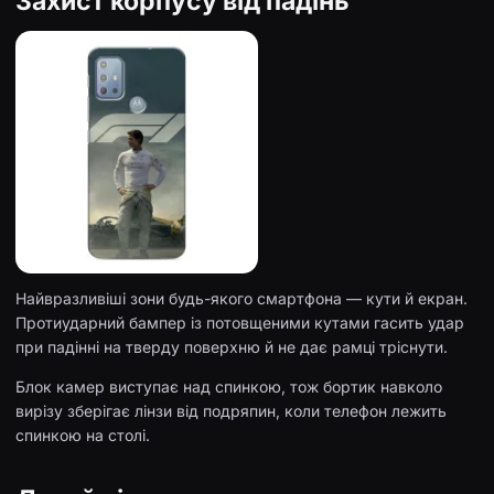
Захист корпусу від падінь
Найвразливіші зони будь-якого смартфона — кути й екран.
Протиударний бампер із потовщеними кутами гасить удар
при падінні на тверду поверхню й не дає рамці тріснути.
Блок камер виступає над спинкою, тож бортик навколо
вирізу зберігає лінзи від подряпин, коли телефон лежить
спинкою на столі.