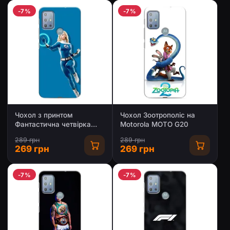
-7%
-7%
Чохол з принтом
Чохол Зоотрополіс на
Фантастична четвірка
Motorola MOTO G20
для Motorola MOTO G20
289 грн
289 грн
269 грн
269 грн
-7%
-7%