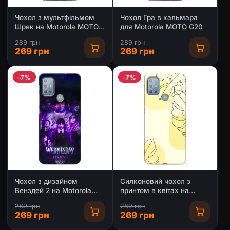
Чохол з мультфільмом
Чохол Гра в кальмара
Шрек на Motorola MOTO
для Motorola MOTO G20
G20
289 грн
289 грн
269 грн
269 грн
-7%
-7%
Чохол з дизайном
Силконовий чохол з
Венздей 2 на Motorola
принтом в квітах на
MOTO G20
Motorola MOTO G20
289 грн
289 грн
269 грн
269 грн