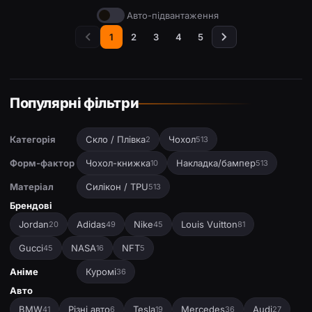
Авто-підвантаження
1
2
3
4
5
Популярні фільтри
Категорія
Скло / Плівка
Чохол
2
513
Форм-фактор
Чохол-книжка
Накладка/бампер
10
513
Матеріал
Силікон / TPU
513
Брендові
Jordan
Adidas
Nike
Louis Vuitton
20
49
45
81
Gucci
NASA
NFT
45
16
5
Аніме
Куромі
36
Авто
BMW
Різні авто
Tesla
Mercedes
Audi
41
6
19
36
27