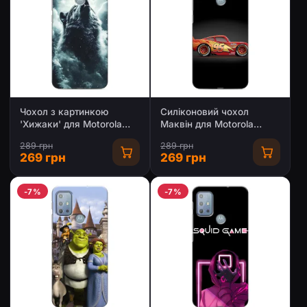
Чохол з картинкою
Силіконовий чохол
'Хижаки' для Motorola
Маквін для Motorola
MOTO G20
MOTO G20
289 грн
289 грн
269 грн
269 грн
-7%
-7%