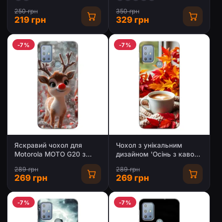
250 грн
350 грн
219 грн
329 грн
-7%
-7%
Яскравий чохол для
Чохол з унікальним
Motorola MOTO G20 з
дизайном 'Осінь з кавою'
Зимові Оленята
для Motorola MOTO G20
289 грн
289 грн
269 грн
269 грн
-7%
-7%