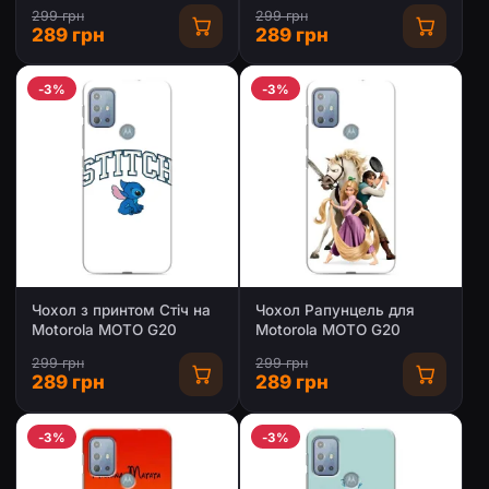
MOTO G20
299 грн
299 грн
289 грн
289 грн
-3%
-3%
Чохол з принтом Стіч на
Чохол Рапунцель для
Motorola MOTO G20
Motorola MOTO G20
299 грн
299 грн
289 грн
289 грн
-3%
-3%