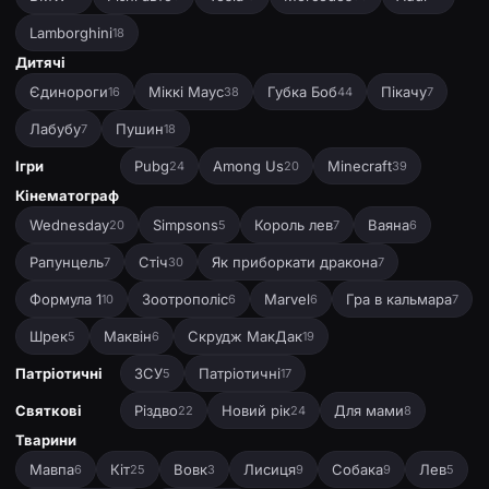
Lamborghini
18
Дитячі
Єдинороги
Міккі Маус
Губка Боб
Пікачу
16
38
44
7
Лабубу
Пушин
7
18
Ігри
Pubg
Among Us
Minecraft
24
20
39
Кінематограф
Wednesday
Simpsons
Король лев
Ваяна
20
5
7
6
Рапунцель
Стіч
Як приборкати дракона
7
30
7
Формула 1
Зоотрополіс
Marvel
Гра в кальмара
10
6
6
7
Шрек
Маквін
Скрудж МакДак
5
6
19
Патріотичні
ЗСУ
Патріотичні
5
17
Святкові
Різдво
Новий рік
Для мами
22
24
8
Тварини
Мавпа
Кіт
Вовк
Лисиця
Собака
Лев
6
25
3
9
9
5