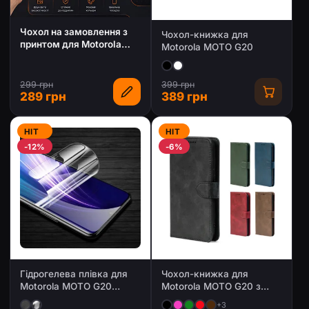
Чохол на замовлення з
Чохол-книжка для
принтом для Motorola
Motorola MOTO G20
MOTO G20
299 грн
399 грн
289 грн
389 грн
HIT
HIT
-12%
-6%
Гідрогелева плівка для
Чохол-книжка для
Motorola MOTO G20
Motorola MOTO G20 з
(Глянцева / Матова)
магнітною застібкою
+3