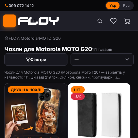
Укр
Рус
099 072 14 12
FLOY
/
Motorola
/
MOTO G20
Чохли для Motorola MOTO G20
111 товарів
Фільтри
Чохли для Motorola MOTO G20 (Моторола Мото Г20) — варіантів у
наявності: 111, ціни від 219 грн. Силікон, книжки, протиударні, з
принтом.
ДРУК НА ЧОХЛІ
HIT
-3%