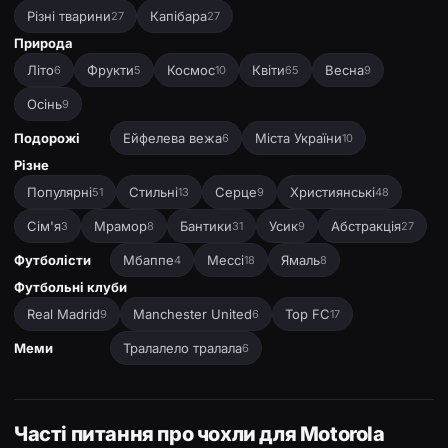
Різні тварини
Капібара
27
27
Природа
Літо
Фрукти
Космос
Квіти
Весна
6
5
10
65
9
Осінь
9
Подорожі
Ейфелева вежа
Міста України
6
10
Різне
Популярні
Стильні
Серце
Християнські
51
13
9
48
Сім'я
Мрамор
Бантики
Усик
Абстракція
3
8
31
9
27
Футболісти
Мбаппе
Мессі
Ямаль
4
18
8
Футбольні клуби
Real Madrid
Manchester United
Top FC
9
6
17
Меми
Тралалело тралала
6
Часті питання про чохли для Motorola