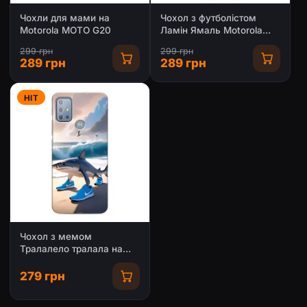
Чохли для мами на
Чохол з футболістом
Motorola MOTO G20
Ламін Ямаль Motorola
MOTO G20
299 грн
299 грн
289 грн
289 грн
HIT
Чохол з мемом
Тралалело тралала на
Motorola MOTO G20
279 грн