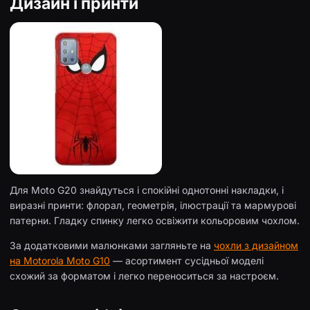
Дизайн і принти
Для Moto G20 знайдуться і спокійні однотонні накладки, і
виразні принти: флорал, геометрія, ілюстрації та мармурові
патерни. Гладку спинку легко освіжити кольоровим чохлом.
За додатковими малюнками загляньте на
чохли з дизайном
на Motorola Moto G10
— асортимент сусідньої моделі
схожий за форматом і легко переноситься за настроєм.