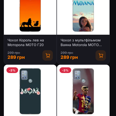
Чохол Король лев на
Чохол з мультфільмом
Моторола МОТО Г20
Ваяна Motorola MOTO
G20
299 грн
299 грн
289 грн
289 грн
-3%
-3%