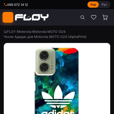
Укр
Рус
099 072 14 12
FLOY
/
Motorola
/
Motorola MOTO G24
/
Чохли Адидас для Motorola MOTO G24 (AlphaPrint)