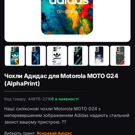
Чохол з принтом «Яскравий Адідас» для Motorola MOTO 
Чо
Чохли Адидас для Motorola MOTO G24
(AlphaPrint)
Код товару: 448115-2216
Є в наявності
Наші силіконові чохли Motorola MOTO G24 з
неперевершеним зображенням Adidas надають стильний
захист вашому пристрою. ??
Виберіть принт:
Яскравий Адідас