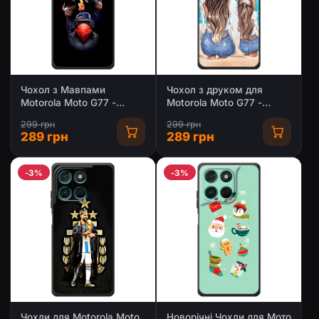
Чохол з Мавпами
Чохол з друком для
Motorola Moto G77 -
Motorola Moto G77 -
(AlphaPrint)
(Мама з дитинкою)
299 грн
299 грн
(AlphaPrint)
289 грн
289 грн
-3%
-3%
Чохли для Motorola Moto
Новорічні Чохли для Мото