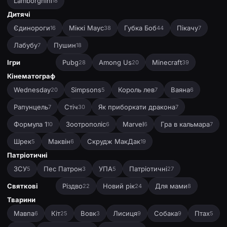
Lamborghini
18
Дитячі
Єдинороги
Міккі Маус
Губка Боб
Пікачу
16
38
44
7
Лабубу
Пушин
7
18
Ігри
Pubg
Among Us
Minecraft
28
20
39
Кінематограф
Wednesday
Simpsons
Король лев
Ваяна
20
5
7
6
Рапунцель
Стіч
Як приборкати дракона
7
30
7
Формула 1
Зоотрополіс
Marvel
Гра в кальмара
10
6
6
7
Шрек
Маквін
Скрудж МакДак
5
6
19
Патріотичні
ЗСУ
Пес Патрон
УПА
Патріотичні
5
3
5
27
Святкові
Різдво
Новий рік
Для мами
22
24
8
Тварини
Мавпа
Кіт
Вовк
Лисиця
Собака
Птах
6
25
3
9
9
5