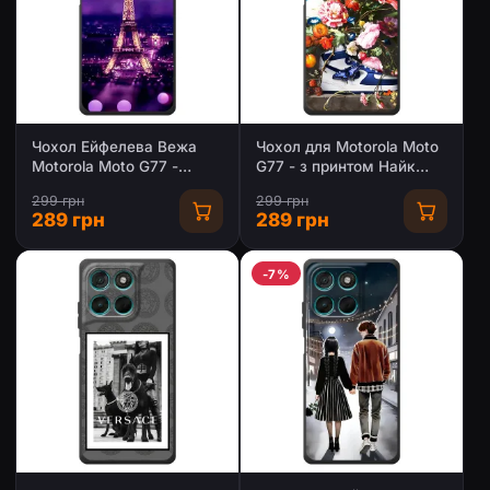
Чохол Ейфелева Вежа
Чохол для Motorola Moto
Motorola Moto G77 -
G77 - з принтом Найк
(AlphaPrint)
(AlphaPrint)
299 грн
299 грн
289 грн
289 грн
-7%