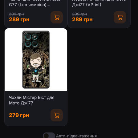
G77 (Leo чемпіон)
Джі77 (VPrint)
(AlphaPrint)
299 грн
299 грн
289 грн
289 грн
Чохли Містер Біст для
Мото Джі77
279 грн
Авто-підвантаження