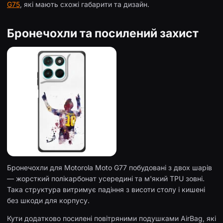
G75
, які мають схожі габарити та дизайн.
Бронечохли та посилений захист
Бронечохли для Motorola Moto G77 побудовані з двох шарів
— жорсткий полікарбонат усередині та м'який TPU зовні.
Така структура витримує падіння з висоти столу і кишені
без шкоди для корпусу.
Кути додатково посилені повітряними подушками AirBag, які