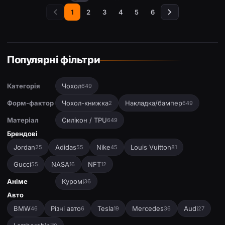
1
2
3
4
5
6
Популярні фільтри
Категорія
Чохол
649
Форм-фактор
Чохол-книжка
Накладка/бампер
2
649
Матеріал
Силікон / TPU
649
Брендові
Jordan
Adidas
Nike
Louis Vuitton
25
55
45
81
Gucci
NASA
NFT
55
16
12
Аніме
Куромі
36
Авто
BMW
Різні авто
Tesla
Mercedes
Audi
46
6
19
36
27