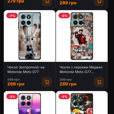
279 грн
289 грн
-7%
-3%
Чохол Зоотрополіс на
Чохли з героями Марвел
Motorola Moto G77
Motorola Moto G77
(VPrint)
289 грн
299 грн
269 грн
289 грн
-3%
-3%