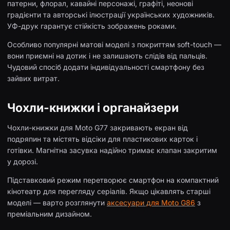
патерни, флорал, кавайні персонажі, графіті, неонові
градієнти та авторські ілюстрації українських художників.
УФ-друк гарантує стійкість зображень роками.
Особливо популярні матові моделі з покриттям soft-touch —
вони приємні на дотик і не залишають слідів від пальців.
Чудовий спосіб додати індивідуальності смартфону без
зайвих витрат.
Чохли-книжки і органайзери
Чохли-книжки для Moto G77 закривають екран від
подряпин та містять відсіки для пластикових карток і
готівки. Магнітна засувка надійно тримає клапан закритим
у дорозі.
Підставковий режим перетворює смартфон на компактний
кінотеатр для перегляду серіалів. Якщо цікавлять старші
моделі — варто розглянути
аксесуари для Moto G86
з
преміальним дизайном.