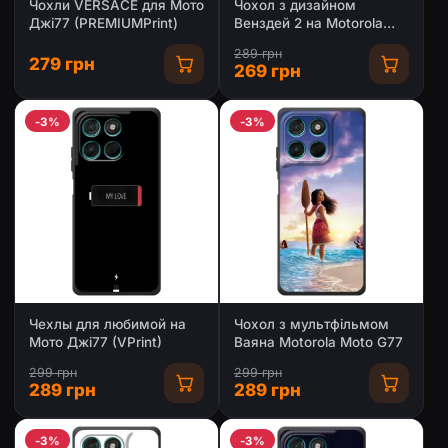
Чохли VERSACE для Мото
Чохол з дизайном
Джі77 (PREMIUMPrint)
Венздей 2 на Motorola
Moto G77
289 грн
279 грн
269 грн
-3%
-3%
Чехлы для любимой на
Чохол з мультфільмом
Мото Джі77 (VPrint)
Ваяна Motorola Moto G77
299 грн
299 грн
289 грн
289 грн
-3%
-3%