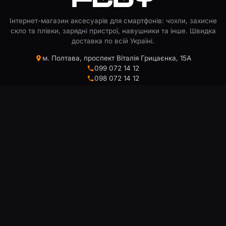
Інтернет-магазин аксесуарів для смартфонів: чохли, захисне
скло та плівки, зарядні пристрої, навушники та інше. Швидка
доставка по всій Україні.
м. Полтава, проспект Віталія Грицаєнка, 15А
099 072 14 12
098 072 14 12
093 072 14 12
info@floy.com.ua
КОРИСНА ІНФОРМАЦІЯ:
ПОКУПЦЯМ
Про нас
Кошик
Доставка
Список бажаного
Обмін та повернення
Порівняння товарів
Відгуки клієнтів
Відстежити замовлення
Блог
Конструктор чохлів