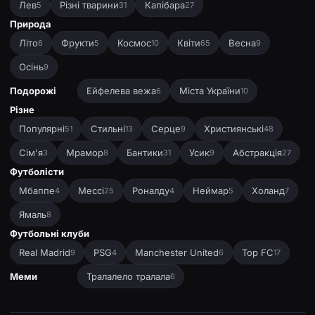
Лев
Різні тварини
Капібара
5
31
27
Природа
Літо
Фрукти
Космос
Квіти
Весна
6
5
10
65
9
Осінь
9
Подорожі
Ейфелева вежа
Міста України
6
10
Різне
Популярні
Стильні
Серце
Християнські
51
13
9
48
Сім'я
Мрамор
Бантики
Усик
Абстракція
3
8
31
9
27
Футболісти
Мбаппе
Мессі
Роналду
Неймар
Холанд
4
25
4
5
7
Ямаль
8
Футбольні клуби
Real Madrid
PSG
Manchester United
Top FC
9
4
6
17
Меми
Тралалело тралала
6