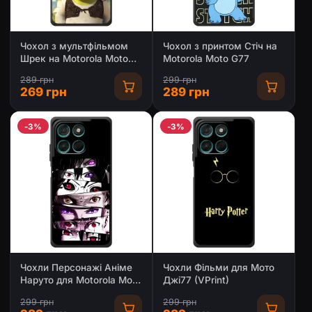
Чохол з мультфільмом
Чохол з принтом Стіч на
Шрек на Motorola Moto
Motorola Moto G77
G77
289 грн
299 грн
269 грн
289 грн
-3%
-3%
Чохли Персонажі Аніме
Чохли Фільми для Мото
Наруто для Motorola Moto
Джі77 (VPrint)
G77 (AlphaPrint)
299 грн
299 грн