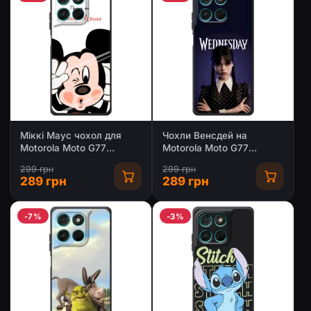
Міккі Маус чохол для
Чохли Венсдей на
Motorola Moto G77
Motorola Moto G77
(AlphaPrint - Мультяшні)
Уенсдей (AlphaPrint)
299 грн
299 грн
289 грн
289 грн
-7%
-3%