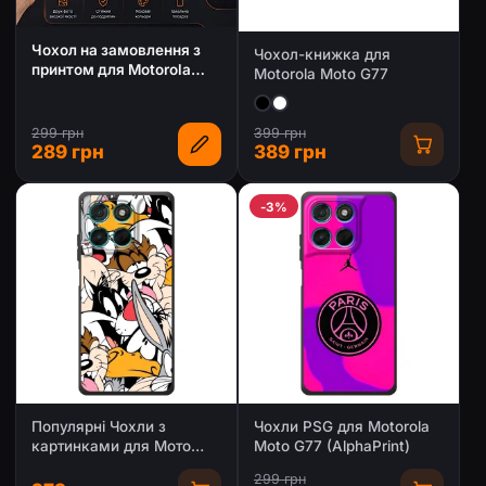
Чохол на замовлення з
Чохол-книжка для
принтом для Motorola
Motorola Moto G77
Moto G77
299 грн
399 грн
289 грн
389 грн
-3%
Популярні Чохли з
Чохли PSG для Motorola
картинками для Мото
Moto G77 (AlphaPrint)
Джі77
299 грн