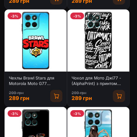
289 грн
289 грн
-3%
-3%
Чехлы Brawl Stars для
Чохол для Мото Джі77 -
Motorola Moto G77
(AlphaPrint) з принтом
(AlphaPrint)
(ТОП продажів)
299 грн
299 грн
289 грн
289 грн
-3%
-3%