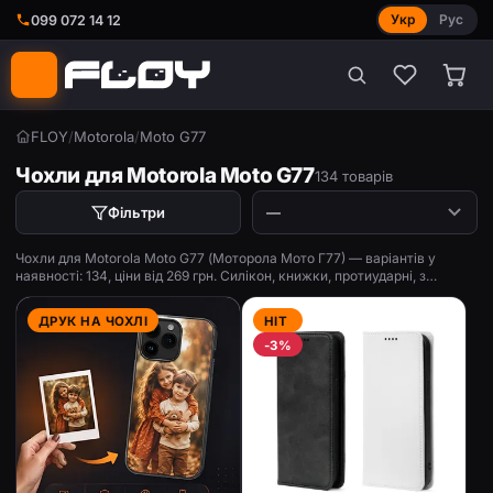
Укр
Рус
099 072 14 12
FLOY
/
Motorola
/
Moto G77
Чохли для Motorola Moto G77
134 товарів
Фільтри
Чохли для Motorola Moto G77 (Моторола Мото Г77) — варіантів у
наявності: 134, ціни від 269 грн. Силікон, книжки, протиударні, з
принтом.
ДРУК НА ЧОХЛІ
HIT
-3%