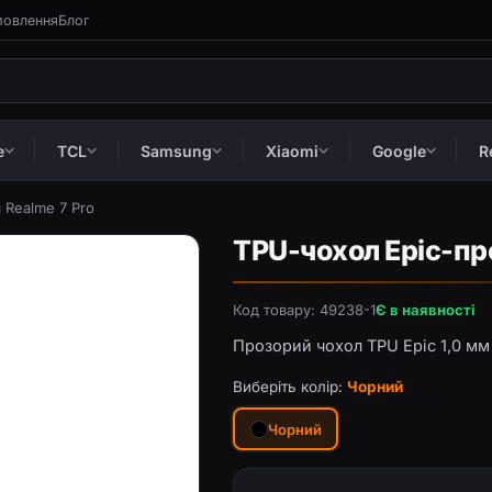
мовлення
Блог
e
TCL
Samsung
Xiaomi
Google
R
 Realme 7 Pro
TPU-чохол Epic-про
Код товару: 49238-1
Є в наявності
Прозорий чохол TPU Epic 1,0 мм 
Виберіть колір:
Чорний
Чорний