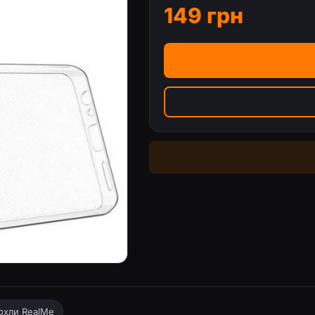
149 грн
рний
охли RealMe