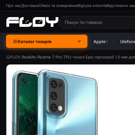
Про нас
Доставка
Обмін та повернення
Відгуки клієнтів
Відстежити за
Каталог товарів
Apple
Ulefon
FLOY
/
RealMe
/
Realme 7 Pro
/
TPU-чохол Epic-прозорий 1,0 мм для