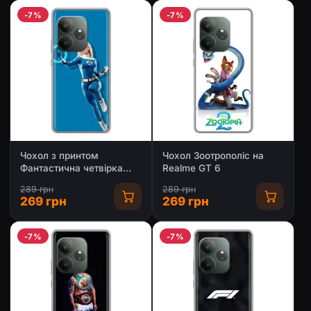
-7%
-7%
Чохол з принтом
Чохол Зоотрополіс на
Фантастична четвірка
Realme GT 6
для Realme GT 6
289 грн
289 грн
269 грн
269 грн
-7%
-7%