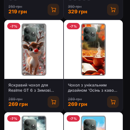
250 грн
350 грн
219 грн
329 грн
-7%
-7%
Яскравий чохол для
Чохол з унікальним
Realme GT 6 з Зимові
дизайном 'Осінь з кавою'
Оленята
для Realme GT 6
289 грн
289 грн
269 грн
269 грн
-7%
-7%