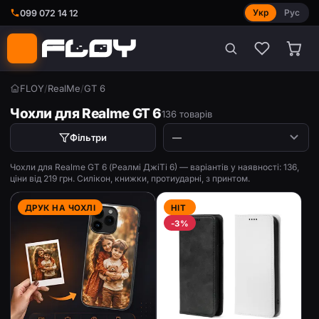
Укр
Рус
099 072 14 12
FLOY
/
RealMe
/
GT 6
Чохли для Realme GT 6
136 товарів
Фільтри
Чохли для Realme GT 6 (Реалмі ДжіТі 6) — варіантів у наявності: 136,
ціни від 219 грн. Силікон, книжки, протиударні, з принтом.
ДРУК НА ЧОХЛІ
HIT
-3%