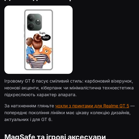
Ігровому GT 6 пасує сміливий стиль: карбоновий візерунок,
неонові акценти, кіберпанк чи мінімалістична техноестетика
підкреслюють характер апарата.
За натхненням гляньте
чохли з принтами для Realme GT 5
—
попереднє покоління лінійки має цікаву колекцію дизайнів,
актуальних і для GT 6.
MagSafe та ігрові аксесуари