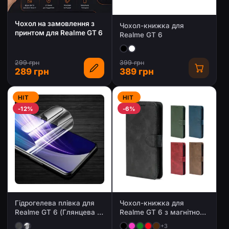
Чохол на замовлення з
Чохол-книжка для
принтом для Realme GT 6
Realme GT 6
299 грн
399 грн
289 грн
389 грн
HIT
HIT
-12%
-6%
Гідрогелева плівка для
Чохол-книжка для
Realme GT 6 (Глянцева /
Realme GT 6 з магнітною
Матова)
застібкою
+3