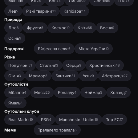
Мавпа
Кіт
Вовк
Лисиця
Собака
Птах
6
25
3
9
9
5
Лев
Різні тварини
Капібара
5
31
27
Природа
Літо
Фрукти
Космос
Квіти
Весна
6
5
10
65
9
Осінь
9
Подорожі
Ейфелева вежа
Міста України
6
10
Різне
Популярні
Стильні
Серце
Християнські
51
13
9
48
Сім'я
Мрамор
Бантики
Усик
Абстракція
3
8
31
9
27
Футболісти
Мбаппе
Мессі
Роналду
Неймар
Холанд
4
25
4
5
7
Ямаль
8
Футбольні клуби
Real Madrid
PSG
Manchester United
Top FC
9
4
6
17
Меми
Тралалело тралала
6