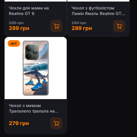
Чохли для мами на
Чохол з футболістом
Realme GT 6
Ламін Ямаль Realme GT
6
299 грн
299 грн
289 грн
289 грн
HIT
Чохол з мемом
Тралалело тралала на
Realme GT 6
279 грн