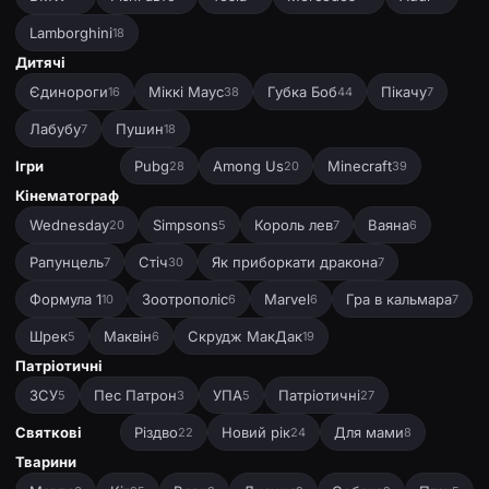
Lamborghini
18
Дитячі
Єдинороги
Міккі Маус
Губка Боб
Пікачу
16
38
44
7
Лабубу
Пушин
7
18
Ігри
Pubg
Among Us
Minecraft
28
20
39
Кінематограф
Wednesday
Simpsons
Король лев
Ваяна
20
5
7
6
Рапунцель
Стіч
Як приборкати дракона
7
30
7
Формула 1
Зоотрополіс
Marvel
Гра в кальмара
10
6
6
7
Шрек
Маквін
Скрудж МакДак
5
6
19
Патріотичні
ЗСУ
Пес Патрон
УПА
Патріотичні
5
3
5
27
Святкові
Різдво
Новий рік
Для мами
22
24
8
Тварини