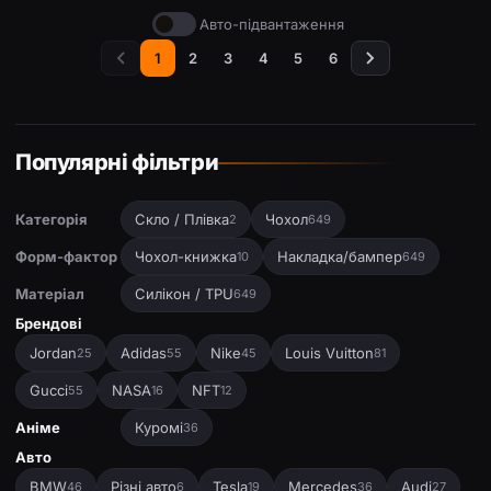
Авто-підвантаження
1
2
3
4
5
6
Популярні фільтри
Категорія
Скло / Плівка
Чохол
2
649
Форм-фактор
Чохол-книжка
Накладка/бампер
10
649
Матеріал
Силікон / TPU
649
Брендові
Jordan
Adidas
Nike
Louis Vuitton
25
55
45
81
Gucci
NASA
NFT
55
16
12
Аніме
Куромі
36
Авто
BMW
Різні авто
Tesla
Mercedes
Audi
46
6
19
36
27