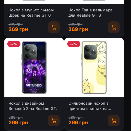
Чохол з мультфільмом
Чохол Гра в кальмара
Шрек на Realme GT 6
для Realme GT 6
289 грн
289 грн
269 грн
269 грн
-7%
-7%
Чохол з дизайном
Силконовий чохол з
Венздей 2 на Realme GT
принтом в квітах на
6
Realme GT 6
289 грн
289 грн
269 грн
269 грн