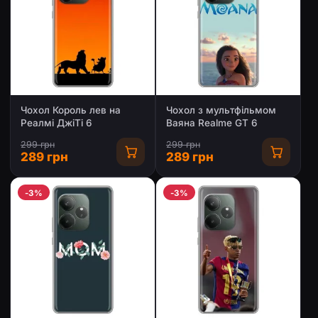
Чохол Король лев на
Чохол з мультфільмом
Реалмі ДжіТі 6
Ваяна Realme GT 6
299 грн
299 грн
289 грн
289 грн
-3%
-3%