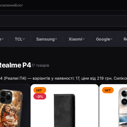
мовлення
Блог
e
TCL
Samsung
Xiaomi
Google
R
Realme P4
17 товарів
 (Реалмі П4) — варіантів у наявності: 17, ціни від 219 грн. Силік
HIT
HIT
-3%