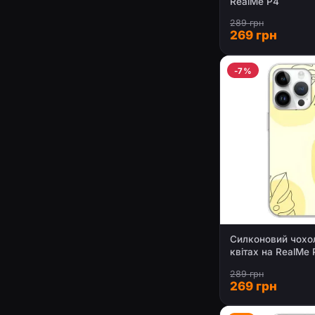
RealMe P4
289 грн
269 грн
-7%
Силконовий чохол
квітах на RealMe 
289 грн
269 грн