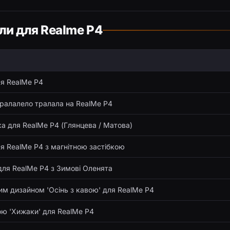
хли для Realme P4
я RealMe P4
ралалело тралала на RealMe P4
ка для RealMe P4 (Глянцева / Матова)
я RealMe P4 з магнітною застібкою
для RealMe P4 з Зимові Оленята
им дизайном 'Осінь з кавою' для RealMe P4
ою 'Хижаки' для RealMe P4