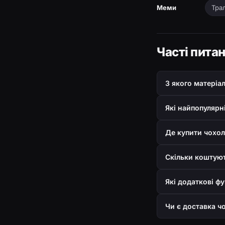
Меми
Тра
Часті пита
З якого матеріа
Які найпопулярн
Де купити чохол
Скільки коштуют
Які додаткові ф
Чи є доставка чо