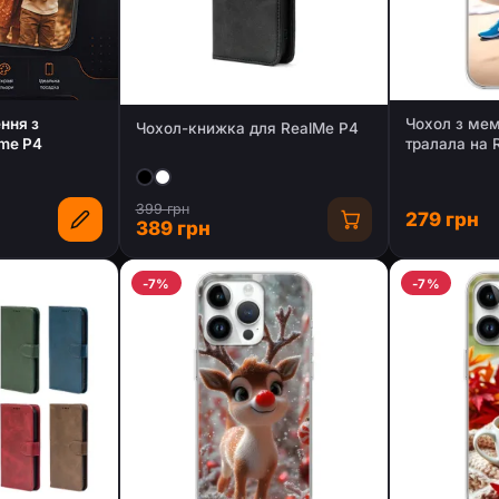
ння з
Чохол з ме
Чохол-книжка для RealMe P4
lme P4
тралала на 
399 грн
279 грн
389 грн
-7%
-7%