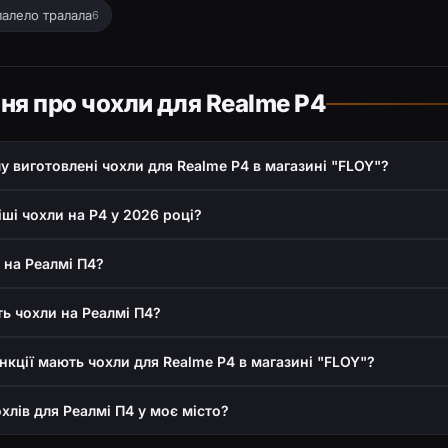
лалело тралала
6
ння про чохли для Realme P4
лу виготовлені чохли для Realme P4 в магазині "FLOY"?
іші чохли на P4 у 2026 році?
 на Реалмі П4?
ь чохли на Реалмі П4?
ункції мають чохли для Realme P4 в магазині "FLOY"?
хлів для Реалмі П4 у моє місто?