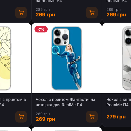
на RealMe P4
RealMe P4
289 грн
289 грн
269 грн
269 грн
-7%
 з принтом в
Чохол з принтом Фантастична
Чохол з кві
P4
четвірка для RealMe P4
РеалМе П4
289 грн
279 грн
269 грн