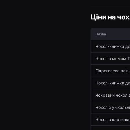
Ціни на чо
Назва
Чохол-книжка дл
Чохол з мемом Т
Гідрогелева плів
Чохол-книжка дл
Яскравий чохол 
Чохол з унікальн
Чохол з картинк