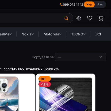
Укр
Рус
099 072 14 12
ealMe
Nokia
Motorola
TECNO
ВСІ
Сортувати за:
он, книжки, протиударні, з принтом.
HIT
-12%