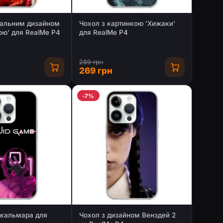
кальним дизайном
Чохол з картинкою 'Хижаки'
вою' для RealMe P4
для RealMe P4
289 грн
269 грн
-7%
 кальмара для
Чохол з дизайном Венздей 2