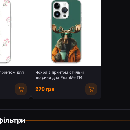
принтом для
Чохол з принтом стильні
тварини для РеалМе П4
279 грн
фільтри