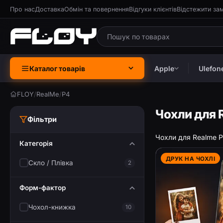
Про нас
Доставка
Обмін та повернення
Відгуки клієнтів
Відстежити за
Каталог товарів
Apple
Ulefon
FLOY
/
RealMe
/
P4
Чохли для 
Фільтри
Чохли для Realme P4
Категорія
ДРУК НА ЧОХЛІ
Скло / Плівка
2
Форм-фактор
Чохол-книжка
10