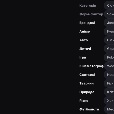
Категорія
Скло
Форм-фактор
Чох
Брендові
Jor
Аніме
Кур
Авто
BM
Дитячі
Єди
Ігри
Pub
Кінематограф
Wed
Святкові
Нов
Тварини
Різн
Природа
Квіт
Різне
Хри
Футболісти
Мес