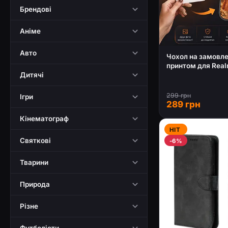
Брендові
Аніме
Авто
Чохол на замовле
принтом для Rea
Дитячі
299 грн
Ігри
289 грн
Кінематограф
HIT
Святкові
-6%
Тварини
Природа
Різне