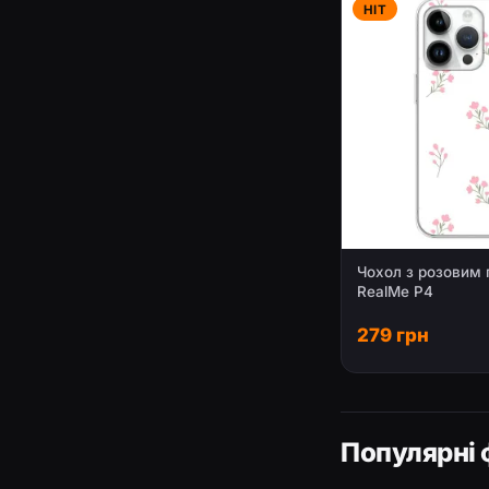
HIT
Чохол з розовим 
RealMe P4
279 грн
Популярні 