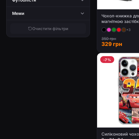
Футболісти
Меми
Чохол-книжка для
магнітною застіб
Очистити фільтри
+3
350 грн
329 грн
-7%
Силіконовий чохо