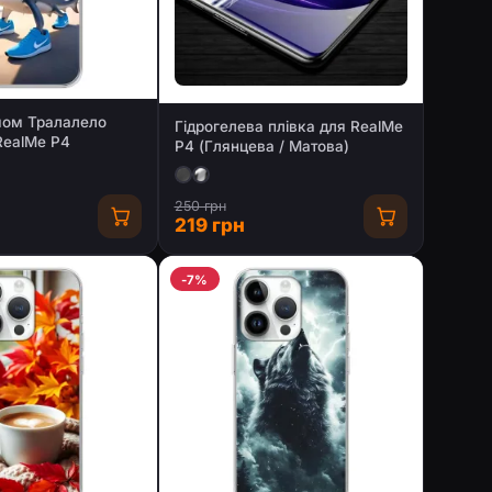
мом Тралалело
Гідрогелева плівка для RealMe
RealMe P4
P4 (Глянцева / Матова)
250 грн
219 грн
-7%