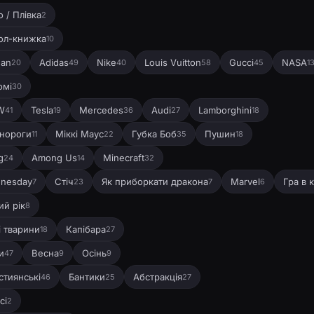
 / Плівка
2
ол-книжка
10
dan
Adidas
Nike
Louis Vuitton
Gucci
NASA
20
49
40
58
45
1
омі
30
W
Tesla
Mercedes
Audi
Lamborghini
41
19
36
27
18
нороги
Міккі Маус
Губка Боб
Пушин
11
22
35
18
g
Among Us
Minecraft
24
14
32
nesday
Стіч
Як приборкати дракона
Marvel
Гра в 
7
23
7
6
ий рік
8
і тварини
Капібара
18
27
и
Весна
Осінь
47
9
9
стиянські
Бантики
Абстракція
46
25
27
сі
2