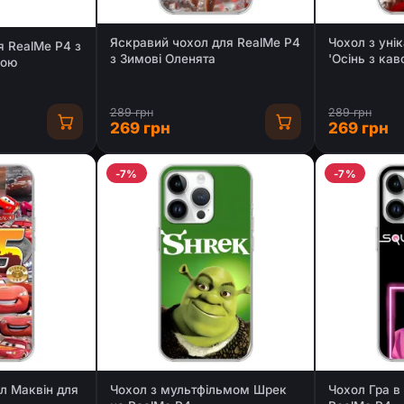
Яскравий чохол для RealMe P4
Чохол з уні
 RealMe P4 з
з Зимові Оленята
'Осінь з ка
кою
289 грн
289 грн
269 грн
269 грн
-7%
-7%
л Маквін для
Чохол з мультфільмом Шрек
Чохол Гра в