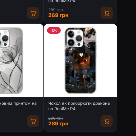
на RealMe P4
289 грн
269 грн
-3%
тковим принтом на
Чохол як приборкати дракона
на RealMe P4
299 грн
289 грн