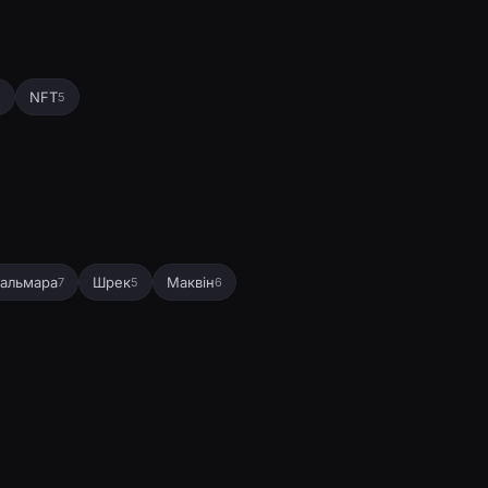
NFT
3
5
кальмара
Шрек
Маквін
7
5
6