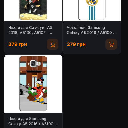
Чехли для Самсунг A5
Чохол для Samsung
2016, A5100, A510F -
Galaxy A5 2016 / A5100 /
Scrooge MagDag
A510F з принтом
(PREMIUMPrint)
279 грн
279 грн
Чехли для Samsung
Galaxy A5 2016 / A5100 /