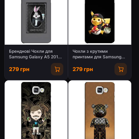
Бренднові Чохли для
Чохли з крутими
Samsung Galaxy A5 2016
принтами для Samsung
/ A5100 / A510F -
Galaxy A5 2016 / A5100 /
(PREMIUMPrint)
A510F - (PREMIUMPrint)
279 грн
279 грн