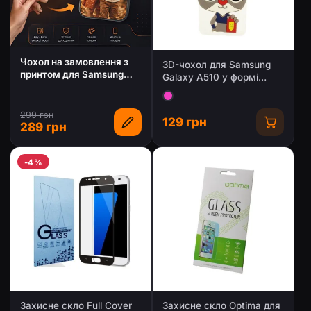
Чохол на замовлення з
3D-чохол для Samsung
принтом для Samsung
Galaxy A510 у формі
Galaxy A5 2016 (A5100,
крольчихи Джуді Гопс
A510F)
299 грн
129 грн
289 грн
-4%
Захисне скло Full Cover
Захисне скло Optima для