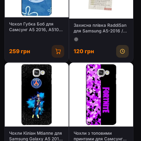
Чохол Губка Боб для
Захисна плівка RaddiSan
Самсунг A5 2016, A5100,
для Samsung A5-2016 /
A510F
A5100 / A510F (матова на
задню панель)
259 грн
120 грн
Чохли Кіліан Мбаппе для
Чохли з топовими
Samsung Galaxy A5 2016
принтами для Самсунг