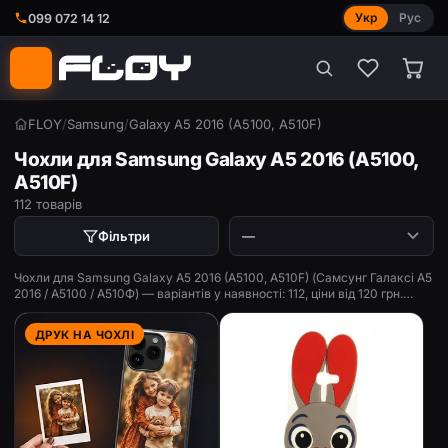
Укр
Рус
099 072 14 12
FLOY
/
Samsung
/
Galaxy A5 2016 (A5100, A510F)
Чохли для Samsung Galaxy A5 2016 (A5100,
A510F)
112 товарів
Фільтри
Чохли для Samsung Galaxy A5 2016 (A5100, A510F) (Самсунг Галаксі А5
2016 / А5100 / А510Ф) — варіантів у наявності: 112, ціни від 120 грн.
Силікон, книжки, протиударні, з принтом.
ДРУК НА ЧОХЛІ