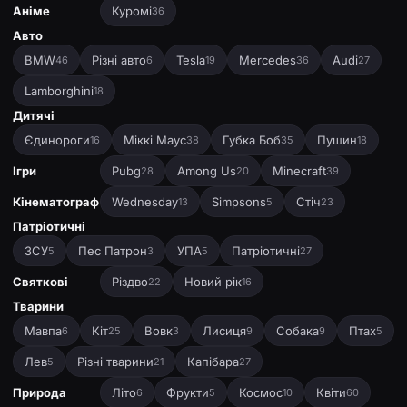
Аніме
Куромі
36
Авто
BMW
Різні авто
Tesla
Mercedes
Audi
46
6
19
36
27
Lamborghini
18
Дитячі
Єдинороги
Міккі Маус
Губка Боб
Пушин
16
38
35
18
Ігри
Pubg
Among Us
Minecraft
28
20
39
Кінематограф
Wednesday
Simpsons
Стіч
13
5
23
Патріотичні
ЗСУ
Пес Патрон
УПА
Патріотичні
5
3
5
27
Святкові
Різдво
Новий рік
22
16
Тварини
Мавпа
Кіт
Вовк
Лисиця
Собака
Птах
6
25
3
9
9
5
Лев
Різні тварини
Капібара
5
21
27
Природа
Літо
Фрукти
Космос
Квіти
6
5
10
60