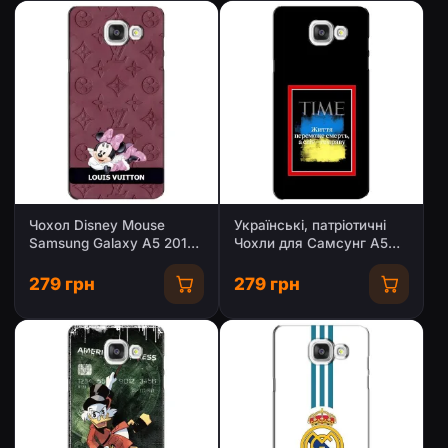
Чохол Disney Mouse
Українські, патріотичні
Samsung Galaxy A5 2016
Чохли для Самсунг A5
/ A5100 / A510F
2016, A5100, A510F
(PREMIUMPrint)
279 грн
279 грн