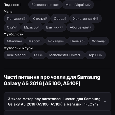
Подорожі
Ейфелева вежа
Міста України
6
10
Різне
Популярні
Стильні
Серце
Християнські
51
7
9
48
Сім'я
Мрамор
Бантики
Абстракція
3
8
25
27
Футболісти
Мбаппе
Мессі
Роналду
Неймар
Холанд
4
25
4
5
7
Футбольні клуби
Real Madrid
PSG
Manchester United
Top FC
9
4
6
17
Часті питання про чохли для Samsung
Galaxy A5 2016 (A5100, A510F)
З якого матеріалу виготовлені чохли для Samsung
Galaxy A5 2016 (A5100, A510F) в магазині "FLOY"?