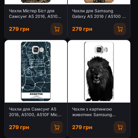
Чохли Містер Біст для
Чохли для Samsung
Самсунг A5 2016, A5100,
Galaxy A5 2016 / A5100 /
A510F
A510F - Bearbrick Louis
Vuitton (PREMIUMPrint)
279 грн
279 грн
Чохли для Самсунг A5
Чохли з картинкою
2016, A5100, A510F Міста
животних Samsung
України
Galaxy A5 2016 / A5100 /
A510F
279 грн
279 грн