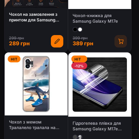
Чохол на замовлення з
Чохол-книжка для
принтом для Samsung
Samsung Galaxy M17e
Galaxy M17e
299 грн
399 грн
289 грн
389 грн
HIT
HIT
-12%
Чохол з мемом
Гідрогелева плівка для
Тралалело тралала на
Samsung Galaxy M17e
Samsung Galaxy M17e
(Глянцева / Матова)