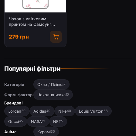
Чохол з квітковим
принтом на Самсунг
Гелаксі М17е
279 грн
Популярні фільтри
Категорія
Скло / Плівка
2
Форм-фактор
Чохол-книжка
10
Брендові
Jordan
Adidas
Nike
Louis Vuitton
20
49
40
58
Gucci
NASA
NFT
45
13
5
Аніме
Куромі
30