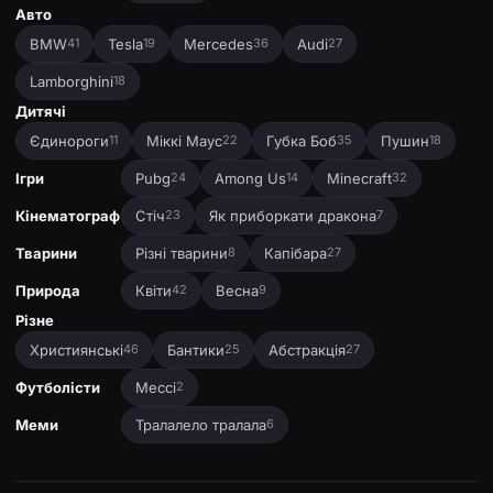
Авто
BMW
Tesla
Mercedes
Audi
41
19
36
27
Lamborghini
18
Дитячі
Єдинороги
Міккі Маус
Губка Боб
Пушин
11
22
35
18
Ігри
Pubg
Among Us
Minecraft
24
14
32
Кінематограф
Стіч
Як приборкати дракона
23
7
Тварини
Різні тварини
Капібара
8
27
Природа
Квіти
Весна
42
9
Різне
Християнські
Бантики
Абстракція
46
25
27
Футболісти
Мессі
2
Меми
Тралалело тралала
6