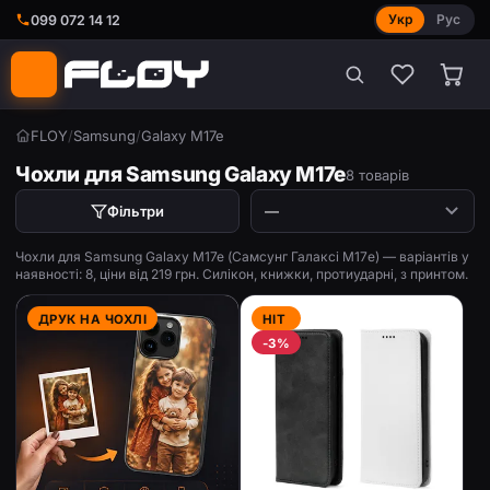
Укр
Рус
099 072 14 12
FLOY
/
Samsung
/
Galaxy M17e
Чохли для Samsung Galaxy M17e
8 товарів
Фільтри
Чохли для Samsung Galaxy M17e (Самсунг Галаксі М17е) — варіантів у
наявності: 8, ціни від 219 грн. Силікон, книжки, протиударні, з принтом.
ДРУК НА ЧОХЛІ
HIT
-3%