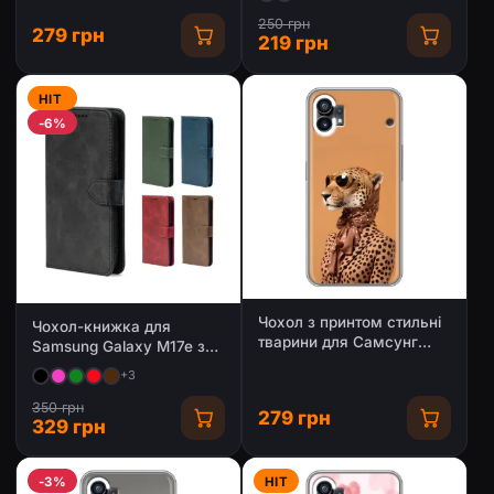
250 грн
279 грн
219 грн
HIT
-6%
Чохол з принтом стильні
Чохол-книжка для
тварини для Самсунг
Samsung Galaxy M17e з
Гелаксі М17е
магнітною застібкою
+3
350 грн
279 грн
329 грн
-3%
HIT