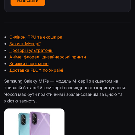
Надіслати
Силікон, TPU та екошкіра
Захист M-серії
Прозорі і ультратонкі
Аніме, флорал і дизайнерські принти
Книжки і портмоне
Доставка FLOY по Україні
Samsung Galaxy M17e — модель M-серії з акцентом на
тривалій батареї й комфорті повсякденного користування.
Чохол має бути практичним і збалансованим за ціною та
якістю захисту.