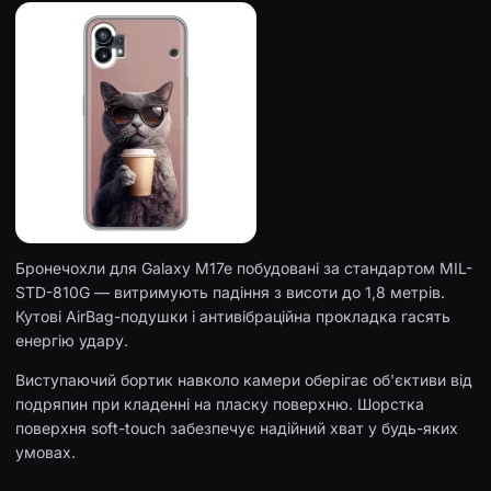
Бронечохли для Galaxy M17e побудовані за стандартом MIL-
STD-810G — витримують падіння з висоти до 1,8 метрів.
Кутові AirBag-подушки і антивібраційна прокладка гасять
енергію удару.
Виступаючий бортик навколо камери оберігає об'єктиви від
подряпин при кладенні на пласку поверхню. Шорстка
поверхня soft-touch забезпечує надійний хват у будь-яких
умовах.