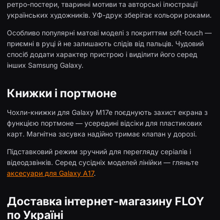
ретро-постери, тваринні мотиви та авторські ілюстрації
українських художників. УФ-друк зберігає кольори роками.
Особливо популярні матові моделі з покриттям soft-touch —
приємні в руці й не залишають слідів від пальців. Чудовий
спосіб додати характер пристрою і виділити його серед
інших Samsung Galaxy.
Книжки і портмоне
Чохли-книжки для Galaxy M17e поєднують захист екрана з
функцією портмоне — усередині відсіки для пластикових
карт. Магнітна засувка надійно тримає клапан у дорозі.
Підставковий режим зручний для перегляду серіалів і
відеодзвінків. Серед сусідніх моделей лінійки — гляньте
аксесуари для Galaxy A17
.
Доставка інтернет-магазину FLOY
по Україні