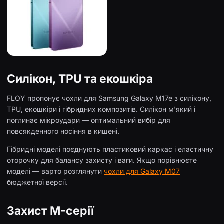
Силікон, TPU та екошкіра
FLOY пропонує чохли для Samsung Galaxy M17e з силікону,
TPU, екошкіри і гібридних композитів. Силікон м'який і
поглинає мікроудари — оптимальний вибір для
повсякденного носіння в кишені.
Гібридні моделі поєднують пластиковий каркас і еластичну
оторочку для балансу захисту і ваги. Якщо порівнюєте
моделі — варто розглянути
чохли для Galaxy M07
бюджетної версії.
Захист M-серії