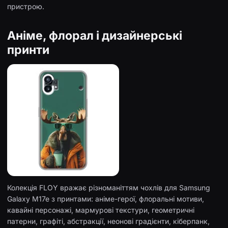
пристрою.
Аніме, флорал і дизайнерські
принти
Колекція FLOY вражає різноманіттям чохлів для Samsung
Galaxy M17e з принтами: аніме-герої, флоральні мотиви,
кавайні персонажі, мармурові текстури, геометричні
патерни, графіті, абстракції, неонові градієнти, кіберпанк,