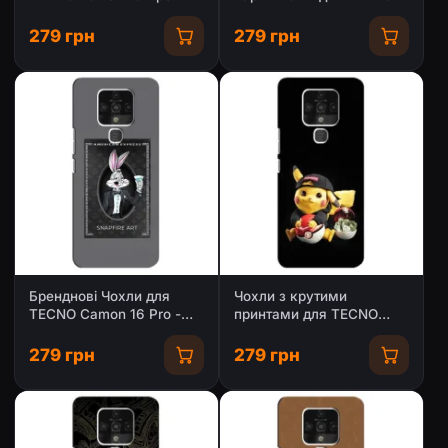
(PREMIUMPrint)
Камон 16 Про
279 грн
279 грн
Бренднові Чохли для
Чохли з крутими
TECNO Camon 16 Pro -
принтами для TECNO
(PREMIUMPrint)
Camon 16 Pro -
(PREMIUMPrint)
279 грн
279 грн