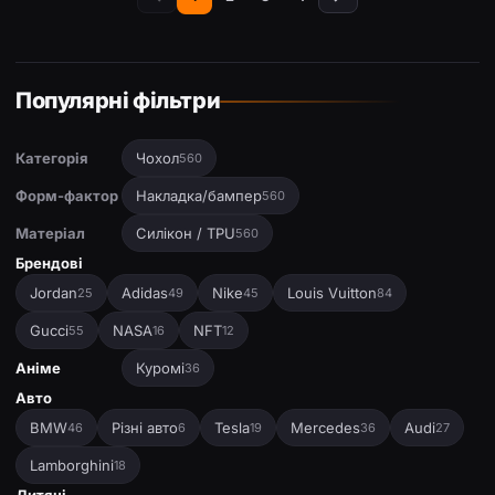
Популярні фільтри
Категорія
Чохол
560
Форм-фактор
Накладка/бампер
560
Матеріал
Силікон / TPU
560
Брендові
Jordan
Adidas
Nike
Louis Vuitton
25
49
45
84
Gucci
NASA
NFT
55
16
12
Аніме
Куромі
36
Авто
BMW
Різні авто
Tesla
Mercedes
Audi
46
6
19
36
27
Lamborghini
18