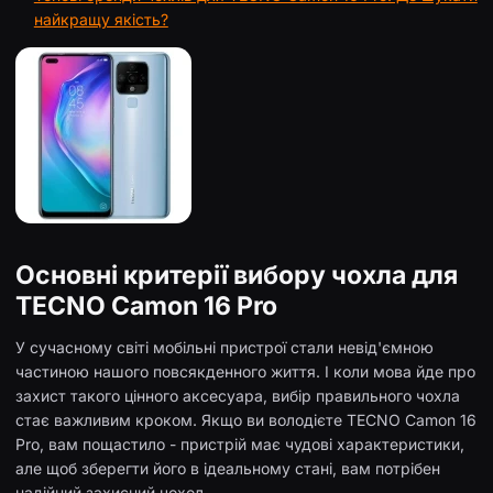
найкращу якість?
Основні критерії вибору чохла для
TECNO Camon 16 Pro
У сучасному світі мобільні пристрої стали невід'ємною
частиною нашого повсякденного життя. І коли мова йде про
захист такого цінного аксесуара, вибір правильного чохла
стає важливим кроком. Якщо ви володієте TECNO Camon 16
Pro, вам пощастило - пристрій має чудові характеристики,
але щоб зберегти його в ідеальному стані, вам потрібен
надійний захисний чохол.