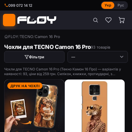
Укр
Рус
099 072 14 12
FLOY
/
TECNO
/
Camon 16 Pro
Чохли для TECNO Camon 16 Pro
93 товарів
Фільтри
Чохли для TECNO Camon 16 Pro (Текно Камон 16 Про) — варіантів у
наявності: 93, ціни від 259 грн. Силікон, книжки, протиударні, з
принтом.
ДРУК НА ЧОХЛІ