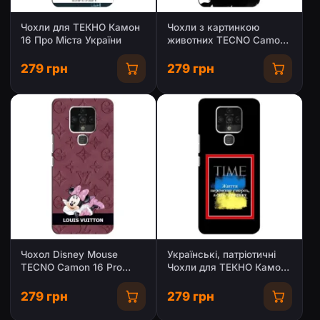
Чохли для ТЕКНО Камон
Чохли з картинкою
16 Про Міста України
животних TECNO Camon
16 Pro
279 грн
279 грн
Чохол Disney Mouse
Українські, патріотичні
TECNO Camon 16 Pro
Чохли для ТЕКНО Камон
(PREMIUMPrint)
16 Про
279 грн
279 грн