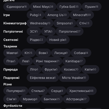
Дитячі
Єдинороги
Міккі Маус
Губка Боб
Пушин
16
38
35
18
Ігри
Pubg
Among Us
Minecraft
24
20
39
Кінематограф
Wednesday
Simpsons
Стіч
13
5
23
Патріотичні
ЗСУ
УПА
Патріотичні
5
5
27
Святкові
Різдво
Новий рік
22
8
Тварини
Мавпа
Кіт
Вовк
Лисиця
Собака
6
25
3
9
14
Птах
Лев
Різні тварини
Капібара
5
5
21
27
Природа
Літо
Фрукти
Космос
Квіти
6
5
10
60
Подорожі
Ейфелева вежа
Міста України
6
10
Різне
Популярні
Стильні
Серце
Християнські
51
7
9
48
Сім'я
Мрамор
Бантики
Абстракція
3
8
25
27
Футболісти