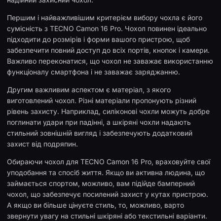
Першим і найважливішим критерієм вибору чохла є його
сумісність з TECNO Camon 16 Pro. Чохол повинен ідеально
підходити до розмірів і форми вашого пристрою, щоб
забезпечити повний доступ до всіх портів, кнопок і камери.
Важливо переконатися, що чохол не заважає використанню
функціоналу смартфона і не заважає заряджанню.
Другим важливим аспектом є матеріал, з якого
виготовлений чохол. Різні матеріали пропонують різний
рівень захисту. Наприклад, силіконові чохли можуть добре
поглинати удари при падінні, а шкіряні чохли надають
стильний зовнішній вигляд і забезпечують додатковий
захист від подряпин.
Обираючи чохол для TECNO Camon 16 Pro, враховуйте свої
уподобання та спосіб життя. Якщо ви активна людина, що
займається спортом, можливо, вам підійде бамперний
чохол, що забезпечує посилений захист у кутах пристрою.
А якщо ви більше цінуєте стиль, то, можливо, варто
звернути увагу на стильні шкіряні або текстильні варіанти.