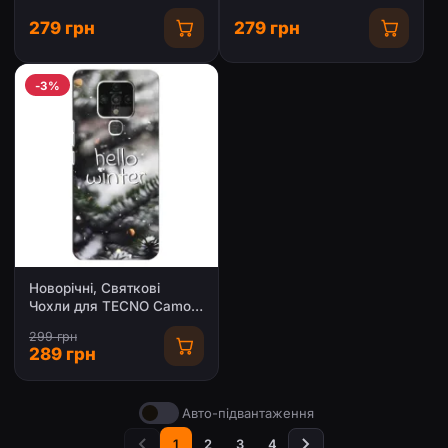
Camon 16 Pro
279 грн
279 грн
-3%
Новорічні, Святкові
Чохли для TECNO Camon
16 Pro - 2024 год
299 грн
289 грн
Авто-підвантаження
1
2
3
4