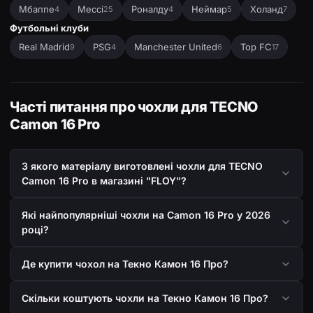
Мбаппе
Мессі
Роналду
Неймар
Холанд
4
25
4
5
7
Футбольні клуби
Real Madrid
PSG
Manchester United
Top FC
9
4
6
17
Часті питання про чохли для TECNO
Camon 16 Pro
З якого матеріалу виготовлені чохли для TECNO
Camon 16 Pro в магазині "FLOY"?
Які найпопулярніші чохли на Camon 16 Pro у 2026
році?
Де купити чохол на Текно Камон 16 Про?
Скільки коштують чохли на Текно Камон 16 Про?