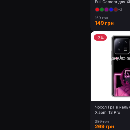
Full Camera для X
+2
169 грн
149 грн
-7%
Чохол Гра в каль
Xiaomi 13 Pro
289 грн
269 грн