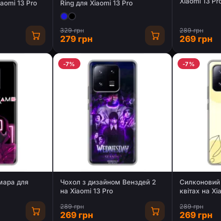
Xiaomi 13 Pr
iaomi 13 Pro
Ring для Xiaomi 13 Pro
329 грн
289 грн
279 грн
269 грн
-7%
-7%
мара для
Чохол з дизайном Венздей 2
Силконовий 
на Xiaomi 13 Pro
квітах на Xi
289 грн
289 грн
269 грн
269 грн