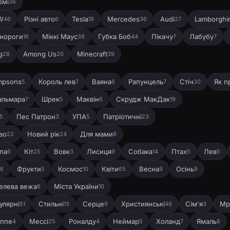
омі
36
W
Різні авто
Tesla
Mercedes
Audi
Lamborghi
46
6
19
36
27
нороги
Міккі Маус
Губка Боб
Пікачу
Лабубу
16
38
44
7
7
g
Among Us
Minecraft
28
20
39
mpsons
Король лев
Ваяна
Рапунцель
Стіч
Як п
5
7
6
7
30
кальмара
Шрек
Маквін
Скрудж МакДак
7
5
6
19
Пес Патрон
УПА
Патріотичні
5
3
5
23
во
Новий рік
Для мами
22
24
8
па
Кіт
Вовк
Лисиця
Собака
Птах
Лев
6
25
3
9
14
5
5
Фрукти
Космос
Квіти
Весна
Осінь
6
5
10
65
9
9
елева вежа
Міста України
6
10
улярні
Стильні
Серце
Християнські
Сім'я
Мр
51
13
9
48
3
ппе
Мессі
Роналду
Неймар
Холанд
Ямаль
4
25
4
5
7
8