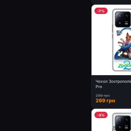
-7%
Чохол Зоотрополіс
Pro
289 грн
269 грн
-3%