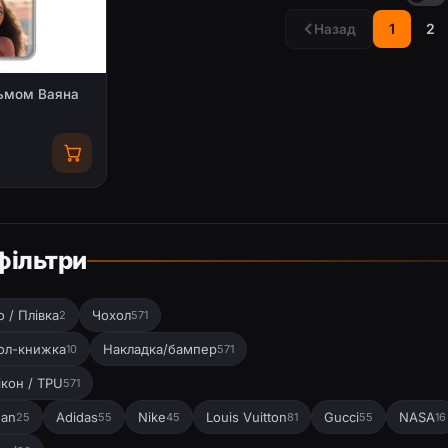
1
2
Назад
льмом Ваяна
фільтри
 / Плівка
Чохол
2
571
ол-книжка
Накладка/бампер
10
571
ікон / TPU
571
dan
Adidas
Nike
Louis Vuitton
Gucci
NASA
25
55
45
81
55
16