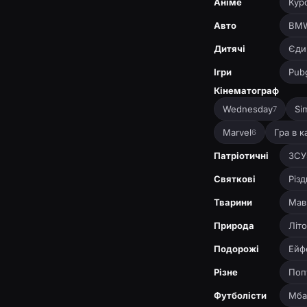
Аніме
Кур
Авто
BM
Дитячі
Єди
Ігри
Pub
Кінематограф
Wednesday
Si
7
Marvel
Гра в 
6
Патріотичні
ЗСУ
Святкові
Різд
Тварини
Мав
Природа
Літо
Подорожі
Ейф
Різне
Поп
Футболісти
Мба