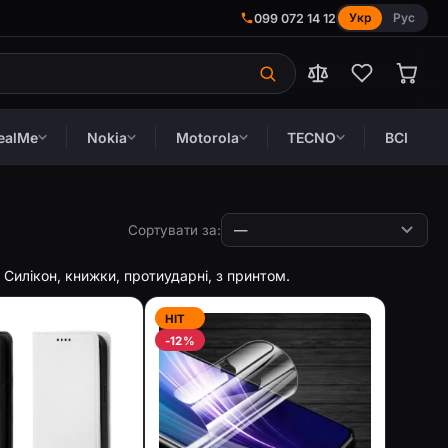
Укр
Рус
099 072 14 12
ealMe
Nokia
Motorola
TECNO
ВСІ
Сортувати за:
н. Силікон, книжки, протиударні, з принтом.
HIT
-12%