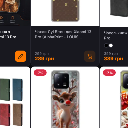
ння з
Чохли Луі Вітон для Xiaomi 13
Чохол-книжк
mi 13 Pro
Pro (AlphaPrint - LOUIS
Pro
VUITTON)
299 грн
399 грн
289 грн
389 грн
-7%
-7%