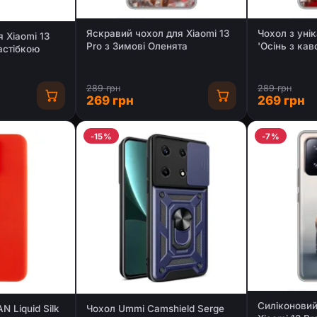
Яскравий чохол для Xiaomi 13
Чохол з уні
 Xiaomi 13
Pro з Зимові Оленята
'Осінь з кав
астібкою
Pro
289 грн
289 грн
269 грн
269 грн
-15%
-7%
Силіконовий
 Liquid Silk
Чохол Ummi Camshield Serge