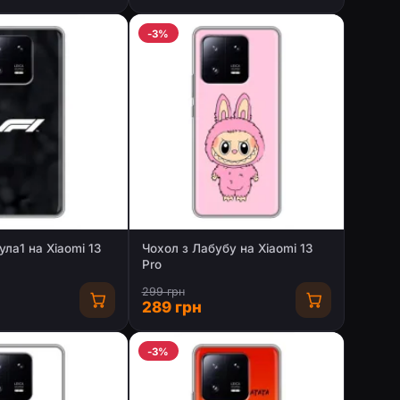
-3%
ла1 на Xiaomi 13
Чохол з Лабубу на Xiaomi 13
Pro
299 грн
289 грн
-3%