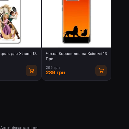
цель для Xiaomi 13
Чохол Король лев на Ксіяомі 13
Про
299 грн
289 грн
Авто-підвантаження