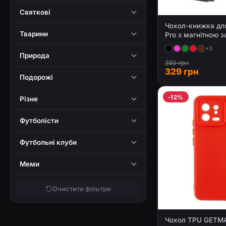
Святкові
Чохол-книжка для
Тварини
Pro з магнітною з
+3
Природа
350 грн
329 грн
Подорожі
-12%
Різне
Футболісти
Футбольні клуби
Меми
Очистити фільтри
Чохол TPU GETMAN