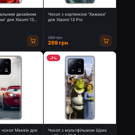
кальним дизайном
Чохол з картинкою 'Хижаки'
ою' для Xiaomi 13
для Xiaomi 13 Pro
289 грн
269 грн
-7%
 чохол Маквін для
Чохол з мультфільмом Шрек