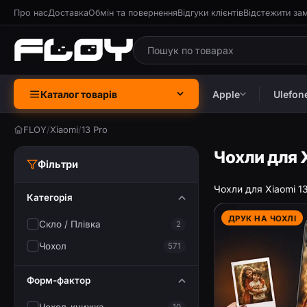
Про нас
Доставка
Обмін та повернення
Відгуки клієнтів
Відстежити за
Каталог товарів
Apple
Ulefon
FLOY
/
Xiaomi
/
13 Pro
Чохли для X
Фільтри
Чохли для Xiaomi 13
Категорія
ДРУК НА ЧОХЛІ
Скло / Плівка
2
Чохол
571
Форм-фактор
10