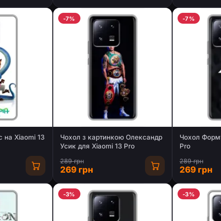
-7%
-7%
 на Xiaomi 13
Чохол з картинкою Олександр
Чохол Форму
Усик для Xiaomi 13 Pro
Pro
289 грн
289 грн
269 грн
269 грн
-3%
-3%