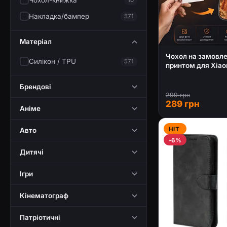
Чохол-книжка
Накладка/бампер
571
Матеріал
Чохол на замовле
Силікон / TPU
571
принтом для Xiao
Брендові
299 грн
289 грн
Аніме
HIT
Авто
-6%
Дитячі
Ігри
Кінематограф
Патріотичні