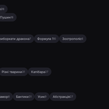
ni
18
Пушин
18
риборкати дракона
Формула 1
Зоотрополіс
7
10
6
Різні тварини
Капібара
31
27
амор
Бантики
Усик
Абстракція
8
31
9
27