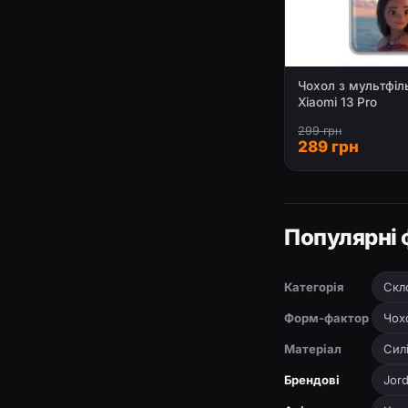
Чохол з мультфі
Xiaomi 13 Pro
299 грн
289 грн
Популярні 
Категорія
Скло
Форм-фактор
Чох
Матеріал
Сил
Брендові
Jor