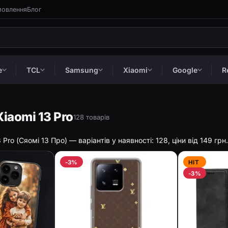
мовлення
Блог
e
TCL
Samsung
Xiaomi
Google
R
iaomi 13 Pro
128 товарів
 Pro (Сяомі 13 Про) — варіантів у наявності: 128, ціни від 149 гр
-3%
HIT
-3%