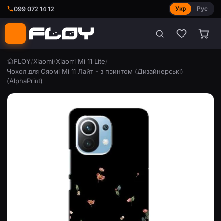
Укр
Рус
099 072 14 12
FLOY
/
Xiaomi
/
Xiaomi Mi 11 Lite
/
Чохол для Сяомі Мі 11 Лайт - з принтом (Дизайнерські)
(AlphaPrint)