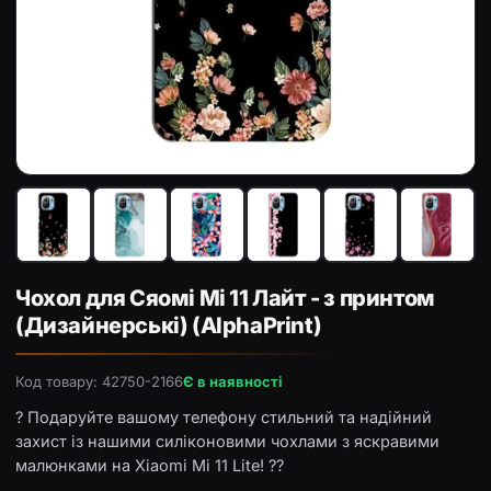
Чохол з принтом «Маленькі квіти» для Xiaomi Mi 11 Lite
Чо
Чохол для Сяомі Мі 11 Лайт - з принтом
(Дизайнерські) (AlphaPrint)
Код товару: 42750-2166
Є в наявності
? Подаруйте вашому телефону стильний та надійний
захист із нашими силіконовими чохлами з яскравими
малюнками на Xiaomi Mi 11 Lite! ??