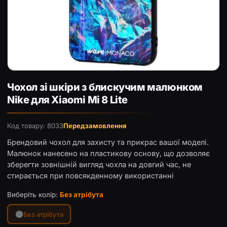
Чохол зі шкіри з блискучим малюнком Nike для Xiaomi Mi 
Чохол зі шкіри з блискучим малюнком
Nike для Xiaomi Mi 8 Lite
Код товару: 8033
Передзамовлення
Брендовий чохол для захисту та прикрас вашої моделі.
Малюнок нанесено на пластикову основу, що дозволяє
зберегти зовнішній вигляд чохла на довгий час, не
стирається при повсякденному використанні
Виберіть колір:
Без атрібута
Без атрібута