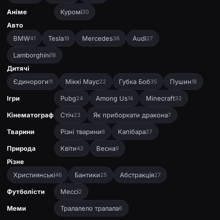
Аніме
Куромі
30
Авто
BMW
Tesla
Mercedes
Audi
41
19
36
27
Lamborghini
18
Дитячі
Єдинороги
Міккі Маус
Губка Боб
Пушин
11
22
35
18
Ігри
Pubg
Among Us
Minecraft
24
14
32
Кінематограф
Стіч
Як приборкати дракона
23
7
Тварини
Різні тварини
Капібара
8
27
Природа
Квіти
Весна
42
9
Різне
Християнські
Бантики
Абстракція
46
25
27
Футболісти
Мессі
2
Меми
Тралалело тралала
6