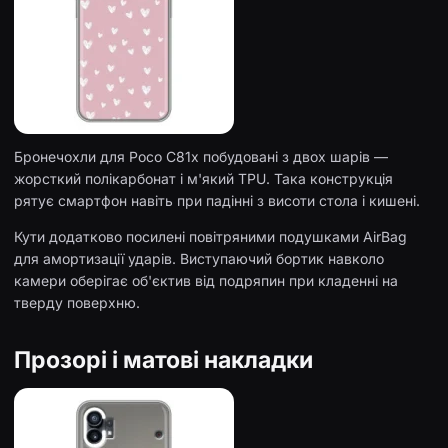
Бронечохли для Poco C81x побудовані з двох шарів —
жорсткий полікарбонат і м'який TPU. Така конструкція
рятує смартфон навіть при падінні з висоти стола і кишені.
Кути додатково посилені повітряними подушками AirBag
для амортизації ударів. Виступаючий бортик навколо
камери оберігає об'єктив від подряпин при кладенні на
тверду поверхню.
Прозорі і матові накладки