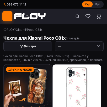
Укр
Рус
099 072 14 12
FLOY
/
Xiaomi
/
Poco C81x
Чохли для Xiaomi Poco C81x
6 товарів
Фільтри
Чохли для Xiaomi Poco C81x (Сяомі Поко С81х) — варіантів у
наявності: 6, ціни від 279 грн. Силікон, книжки, протиударні, з принтом.
ДРУК НА ЧОХЛІ