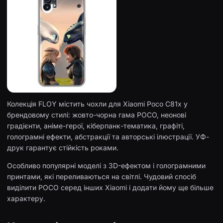
Колекція FLOY містить чохли для Xiaomi Poco C81x у
брендовому стилі: жовто-чорна гама POCO, неонові
градієнти, аніме-герої, кіберпанк-тематика, графіті,
голограмні ефекти, абстракції та авторські ілюстрації. УФ-
друк гарантує стійкість роками.
Особливо популярні моделі з 3D-ефектом і голограмними
принтами, які переливаються на світлі. Чудовий спосіб
виділити POCO серед інших Xiaomi і додати йому ще більше
характеру.