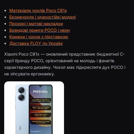
Матеріали чохлів Poco C81x
Бронечохли і ударостійкі моделі
Прозорі і матові накладки
Брендові принти POCO і неон
Книжки і чохли з підставкою
Доставка FLOY по Україні
Xiaomi Poco C81x — оновлений представник бюджетної C-
серії бренду POCO, орієнтований на молодь і фанатів
характерного дизайну. Чохол має підкреслити дух POCO і
не зіпсувати ергономіку.