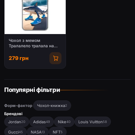
Чохол з мемом
Тралалело тралала на
Xiaomi Poco C81x
279 грн
Популярні фільтри
Форм-фактор
Чохол-книжка
2
Брендові
Jordan
Adidas
Nike
Louis Vuitton
20
49
40
58
Gucci
NASA
NFT
45
13
5