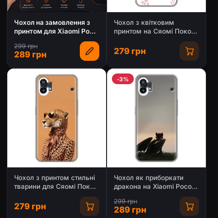
Чохол на замовлення з
Чохол з квітковим
принтом для Xiaomi Poco
принтом на Сяомі Поко
C81x
С81х
299 грн
279 грн
289 грн
-3%
Чохол з принтом стильні
Чохол як приборкати
тварини для Сяомі Поко
дракона на Xiaomi Poco
С81х
C81x
299 грн
279 грн
289 грн