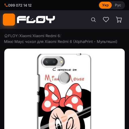
Укр
Рус
099 072 14 12
FLOY
/
Xiaomi
/
Xiaomi Redmi 6
/
Міккі Маус чохол для Xiaomi Redmi 6 (AlphaPrint - Мультяшні)