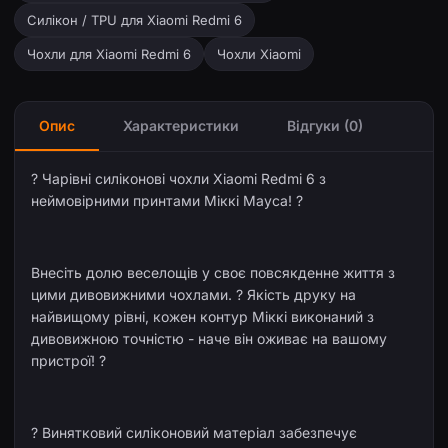
Силікон / TPU для Xiaomi Redmi 6
Чохли для Xiaomi Redmi 6
Чохли Xiaomi
Опис
Характеристики
Відгуки (0)
? Чарівні силіконові чохли Xiaomi Redmi 6 з
неймовірними принтами Міккі Мауса! ?
Внесіть долю веселощів у своє повсякденне життя з
цими дивовижними чохлами. ? Якість друку на
найвищому рівні, кожен контур Міккі виконаний з
дивовижною точністю - наче він оживає на вашому
пристрої! ?️
?️ Винятковий силіконовий матеріал забезпечує