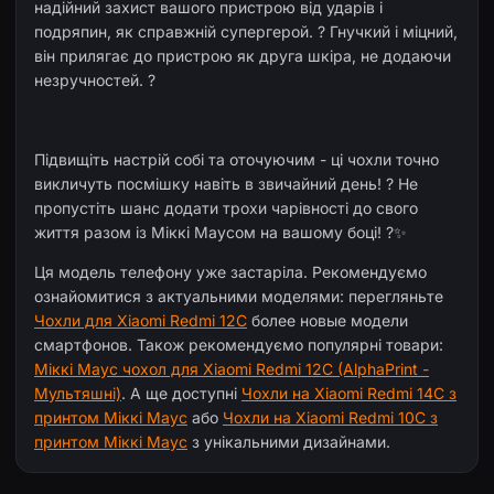
надійний захист вашого пристрою від ударів і
подряпин, як справжній супергерой. ? Гнучкий і міцний,
він прилягає до пристрою як друга шкіра, не додаючи
незручностей. ?
Підвищіть настрій собі та оточуючим - ці чохли точно
викличуть посмішку навіть в звичайний день! ? Не
пропустіть шанс додати трохи чарівності до свого
життя разом із Міккі Маусом на вашому боці! ?✨
Ця модель телефону уже застаріла. Рекомендуємо
ознайомитися з актуальними моделями: перегляньте
Чохли для Xiaomi Redmi 12C
более новые модели
смартфонов. Також рекомендуємо популярні товари:
Міккі Маус чохол для Xiaomi Redmi 12C (AlphaPrint -
Мультяшні)
. А ще доступні
Чохли на Xiaomi Redmi 14C з
принтом Міккі Маус
або
Чохли на Xiaomi Redmi 10C з
принтом Міккі Маус
з унікальними дизайнами.