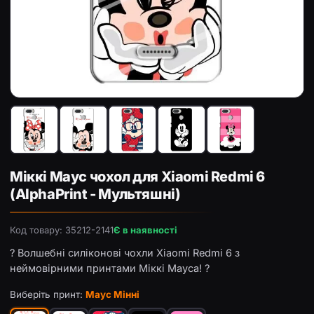
Чохол з принтом «Маус Мінні» для Xiaomi Redmi 6
Чо
Міккі Маус чохол для Xiaomi Redmi 6
(AlphaPrint - Мультяшні)
Код товару: 35212-2141
Є в наявності
? Волшебні силіконові чохли Xiaomi Redmi 6 з
неймовірними принтами Міккі Мауса! ?
Виберіть принт:
Маус Мінні