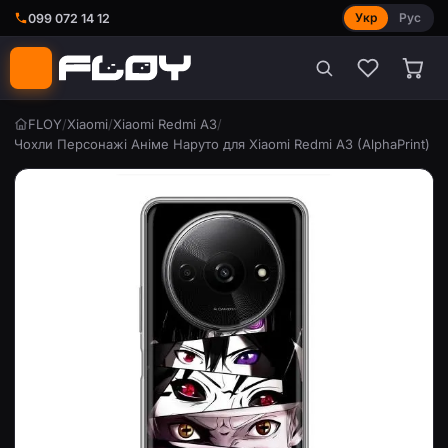
Укр
Рус
099 072 14 12
FLOY
/
Xiaomi
/
Xiaomi Redmi A3
/
Чохли Персонажі Аніме Наруто для Xiaomi Redmi A3 (AlphaPrint)