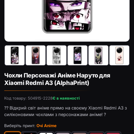
Чохол з принтом «Очі Anime» для Xiaomi Redmi A3
Чо
Чохли Персонажі Аніме Наруто для
Xiaomi Redmi A3 (AlphaPrint)
Код товару: 504915-2228
Є в наявності
?? Відкрий світ аніме прямо на своєму Xiaomi Redmi A3 з
силіконовими чохлами з персонажами аніме! ?
Виберіть принт:
Очі Anime