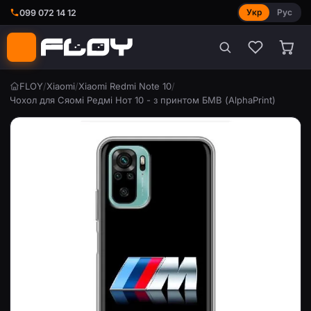
Укр
Рус
099 072 14 12
FLOY
/
Xiaomi
/
Xiaomi Redmi Note 10
/
Чохол для Сяомі Редмі Нот 10 - з принтом БМВ (AlphaPrint)