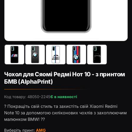
Чохол з принтом «AMG» для Xiaomi Redmi Note 10
Чо
Чохол для Сяомі Редмі Нот 10 - з принтом
БМВ (AlphaPrint)
Код товару: 48050-2245
Є в наявності
? Покращіть свій стиль та захистіть свій Xiaomi Redmi
Note 10 за допомогою силіконових чохлів з захоплюючим
малюнком BMW! ??
Виберіть принт:
AMG