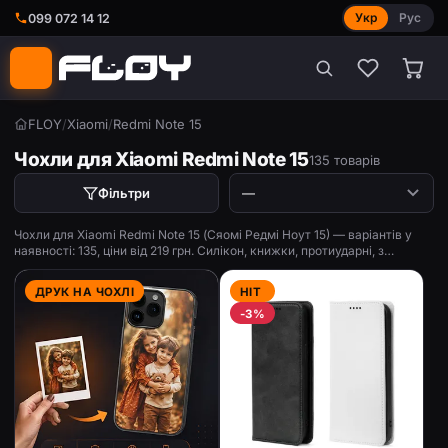
Укр
Рус
099 072 14 12
FLOY
/
Xiaomi
/
Redmi Note 15
Чохли для Xiaomi Redmi Note 15
135 товарів
Фільтри
Чохли для Xiaomi Redmi Note 15 (Сяомі Редмі Ноут 15) — варіантів у
наявності: 135, ціни від 219 грн. Силікон, книжки, протиударні, з
принтом.
ДРУК НА ЧОХЛІ
HIT
-3%