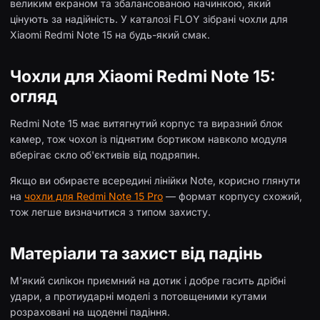
великим екраном та збалансованою начинкою, який
цінують за надійність. У каталозі FLOY зібрані чохли для
Xiaomi Redmi Note 15 на будь-який смак.
Чохли для Xiaomi Redmi Note 15:
огляд
Redmi Note 15 має витягнутий корпус та виразний блок
камер, тож чохол із піднятим бортиком навколо модуля
вберігає скло об'єктивів від подряпин.
Якщо ви обираєте всередині лінійки Note, корисно глянути
на
чохли для Redmi Note 15 Pro
— формат корпусу схожий,
тож легше визначитися з типом захисту.
Матеріали та захист від падінь
М'який силікон приємний на дотик і добре гасить дрібні
удари, а протиударні моделі з потовщеними кутами
розраховані на щоденні падіння.