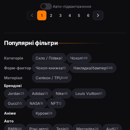
Авто-підвантаження
1
2
3
4
5
6
Популярні фільтри
Категорія
Скло / Плівка
Чохол
2
649
Форм-фактор
Чохол-книжка
Накладка/бампер
10
649
Матеріал
Силікон / TPU
649
Брендові
Jordan
Adidas
Nike
Louis Vuitton
25
55
45
81
Gucci
NASA
NFT
55
16
12
Аніме
Куромі
36
Авто
BMW
Різні авто
Tesla
Mercedes
Audi
46
6
19
36
27