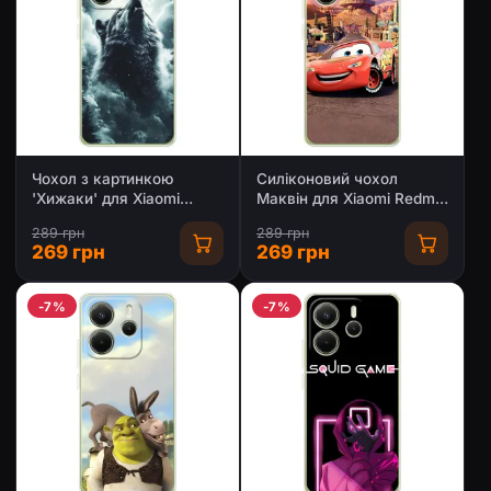
Чохол з картинкою
Силіконовий чохол
'Хижаки' для Xiaomi
Маквін для Xiaomi Redmi
Redmi Note 15
Note 15
289 грн
289 грн
269 грн
269 грн
-7%
-7%