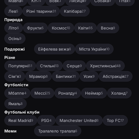
Мавпа
Кіт
Вовк
Лисиця
Собака
Птах
6
25
3
9
9
5
Лев
Різні тварини
Капібара
5
31
27
Природа
Літо
Фрукти
Космос
Квіти
Весна
6
5
10
65
9
Осінь
9
Подорожі
Ейфелева вежа
Міста України
6
10
Різне
Популярні
Стильні
Серце
Християнські
51
13
9
48
Сім'я
Мрамор
Бантики
Усик
Абстракція
3
8
31
9
27
Футболісти
Мбаппе
Мессі
Роналду
Неймар
Холанд
4
25
4
5
7
Ямаль
8
Футбольні клуби
Real Madrid
PSG
Manchester United
Top FC
9
4
6
17
Меми
Тралалело тралала
6