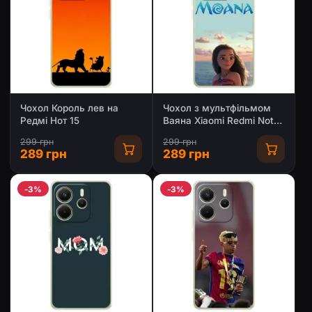
Чохол Король лев на
Чохол з мультфільмом
Редмі Нот 15
Ваяна Xiaomi Redmi Note
15
299 грн
299 грн
289 грн
289 грн
-3%
-3%