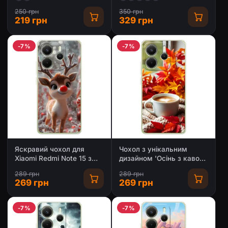
250 грн
350 грн
219 грн
329 грн
-7%
-7%
Яскравий чохол для
Чохол з унікальним
Xiaomi Redmi Note 15 з
дизайном 'Осінь з кавою'
Зимові Оленята
для Xiaomi Redmi Note 15
289 грн
289 грн
269 грн
269 грн
-7%
-7%