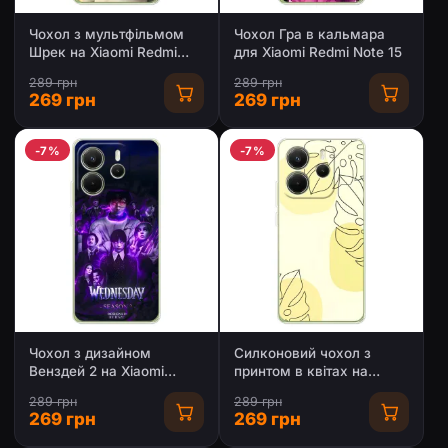
Чохол з мультфільмом
Чохол Гра в кальмара
Шрек на Xiaomi Redmi
для Xiaomi Redmi Note 15
Note 15
289 грн
289 грн
269 грн
269 грн
-7%
-7%
Чохол з дизайном
Силконовий чохол з
Венздей 2 на Xiaomi
принтом в квітах на
Redmi Note 15
Xiaomi Redmi Note 15
289 грн
289 грн
269 грн
269 грн