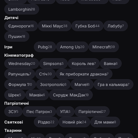
Lamborghini
18
Дитячі
Єдинороги
Міккі Маус
Губка Боб
Лабубу
16
38
44
7
Пушин
18
Ігри
Pubg
Among Us
Minecraft
28
20
39
Кінематограф
Wednesday
Simpsons
Король лев
Ваяна
20
5
7
6
Рапунцель
Стіч
Як приборкати дракона
7
30
7
Формула 1
Зоотрополіс
Marvel
Гра в кальмара
10
6
6
7
Шрек
Маквін
Скрудж МакДак
5
6
19
Патріотичні
ЗСУ
Пес Патрон
УПА
Патріотичні
5
3
5
27
Святкові
Різдво
Новий рік
Для мами
22
24
8
Тварини