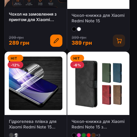
Чохол на замовлення з
Чохол-книжка для Xiaomi
принтом для Xiaomi
Redmi Note 15
Redmi Note 15
299 грн
399 грн
289 грн
389 грн
HIT
HIT
-12%
-6%
Гідрогелева плівка для
Чохол-книжка для Xiaomi
Xiaomi Redmi Note 15
Redmi Note 15 з
(Глянцева / Матова)
магнітною застібкою
+3