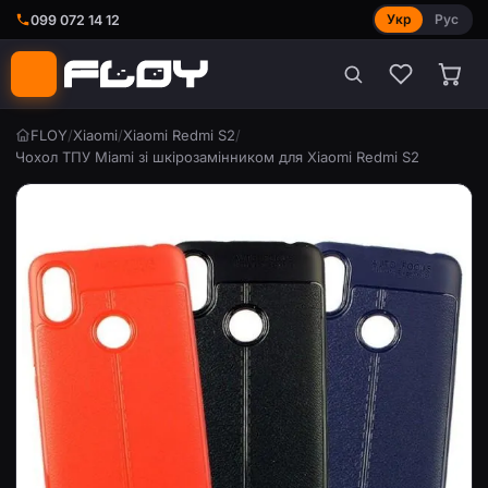
Укр
Рус
099 072 14 12
FLOY
/
Xiaomi
/
Xiaomi Redmi S2
/
Чохол ТПУ Miami зі шкірозамінником для Xiaomi Redmi S2