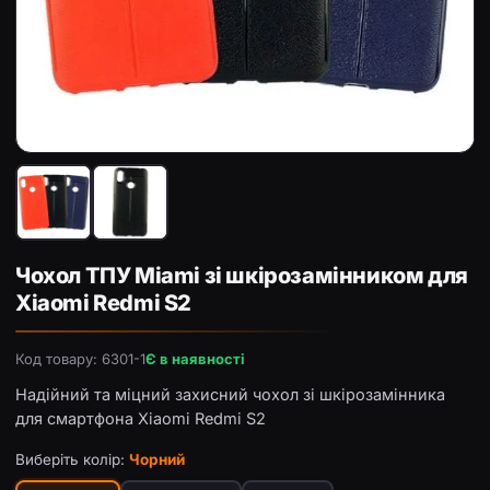
Чохол ТПУ Miami зі шкірозамінником для Xiaomi Redmi S
Чо
Чохол ТПУ Miami зі шкірозамінником для
Xiaomi Redmi S2
Код товару: 6301-1
Є в наявності
Надійний та міцний захисний чохол зі шкірозамінника
для смартфона Xiaomi Redmi S2
Виберіть колір:
Чорний