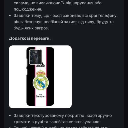
склами, не викликаючи їх відшарування або
пошкодження.
Завдяки тому, що чохол закриває всі краї телефону,
він забезпечує всебічний захист від пилу, бруду та
будь-яких загроз.
Додаткові переваги:
Завдяки текстурованому покриттю чохол зручно
тримати в руці та запобігає висковзуванню.
Тонкий і легкий дизайн не додає зайвого об'єму