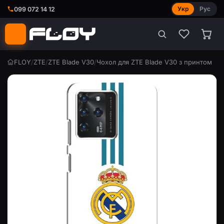
Укр
Рус
099 072 14 12
FLOY
/
ZTE
/
ZTE Blade V30
/
Чохол для ZTE Blade V30 з принтом