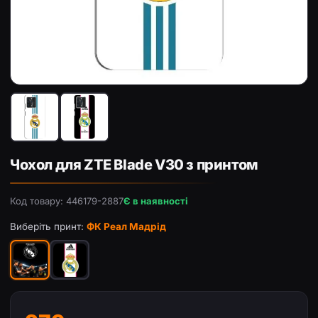
Чохол з принтом «ФК Реал Мадрід» для ZTE Blade V30
Чо
Чохол для ZTE Blade V30 з принтом
Код товару: 446179-2887
Є в наявності
Виберіть принт:
ФК Реал Мадрід