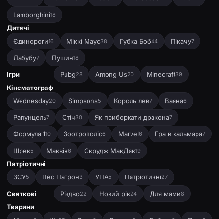
Lamborghini
18
Дитячі
Єдинороги
Міккі Маус
Губка Боб
Пікачу
16
38
44
7
Лабубу
Пушин
7
18
Ігри
Pubg
Among Us
Minecraft
28
20
39
Кінематограф
Wednesday
Simpsons
Король лев
Ваяна
20
5
7
6
Рапунцель
Стіч
Як приборкати дракона
7
30
7
Формула 1
Зоотрополіс
Marvel
Гра в кальмара
10
6
6
7
Шрек
Маквін
Скрудж МакДак
5
6
19
Патріотичні
ЗСУ
Пес Патрон
УПА
Патріотичні
5
3
5
27
Святкові
Різдво
Новий рік
Для мами
22
24
8
Тварини