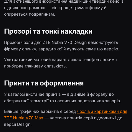
Для активнішого використання надійніший твердий кейс із
підсиленою рамкою — він краще тримає форму й
опирається подряпинам.
Прозорі та тонкі накладки
Прозорі чохли для ZTE Nubia V70 Design демонструють
фірмову спинку, заради якої й купують саме цю версію.
Ультратонкий матовий варіант лишає телефон легким і
прибирає глянцеву слизькість.
Принти та оформлення
У каталозі вистачає принтів — від аніме й флоралу до
абстрактної геометрії та насичених однотонних кольорів.
Більше графічних варіантів є серед
чохлів з картинками для
ZTE Nubia V70 Max
— частина принтів серії підходить і до
версії Design.