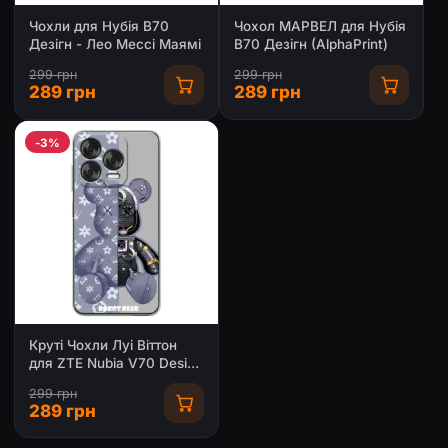
Чохли для Нубія В70
Чохол МАРВЕЛ для Нубія
Дезігн - Лео Мессі Маямі
В70 Дезігн (AlphaPrint)
299 грн
299 грн
289 грн
289 грн
-3%
Круті Чохли Луі Віттон
для ZTE Nubia V70 Design
(AlphaPrint)
299 грн
289 грн