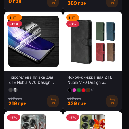
0 грн
389 грн
HIT
HIT
-12%
-6%
Гідрогелева плівка для
Чохол-книжка для ZTE
ZTE Nubia V70 Design
Nubia V70 Design з
(Глянцева / Матова)
магнітною застібкою
+3
250 грн
350 грн
219 грн
329 грн
-7%
-7%