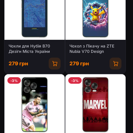
Чохли для Нубія В70
Чохол з Пікачу на ZTE
Дезігн Міста України
Nubia V70 Design
279 грн
279 грн
-3%
-3%