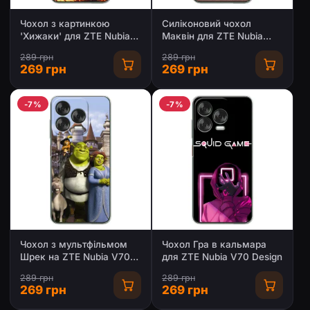
Чохол з картинкою
Силіконовий чохол
'Хижаки' для ZTE Nubia
Маквін для ZTE Nubia
V70 Design
V70 Design
289 грн
289 грн
269 грн
269 грн
-7%
-7%
Чохол з мультфільмом
Чохол Гра в кальмара
Шрек на ZTE Nubia V70
для ZTE Nubia V70 Design
Design
289 грн
289 грн
269 грн
269 грн