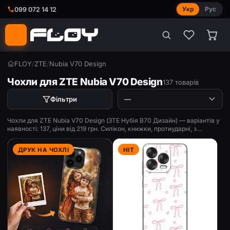
Укр
Рус
099 072 14 12
FLOY
/
ZTE
/
Nubia V70 Design
Чохли для ZTE Nubia V70 Design
137 товарів
Фільтри
Чохли для ZTE Nubia V70 Design (ЗТЕ Нубія В70 Дизайн) — варіантів у
наявності: 137, ціни від 219 грн. Силікон, книжки, протиударні, з
принтом.
ДРУК НА ЧОХЛІ
HIT