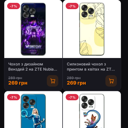
-7%
-7%
Чохол з дизайном
Силконовий чохол з
Венздей 2 на ZTE Nubia
принтом в квітах на ZTE
V70 Design
Nubia V70 Design
289 грн
289 грн
269 грн
269 грн
-7%
-7%