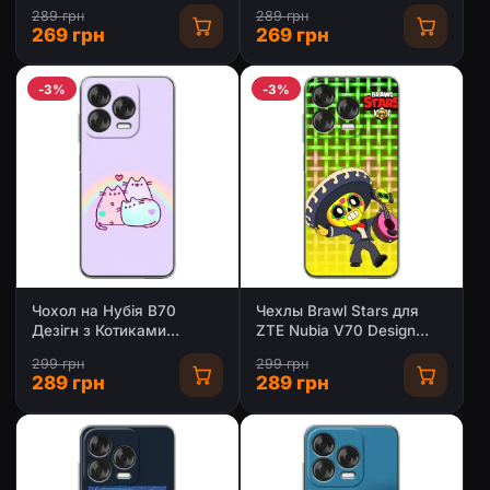
Nubia V70 Design
289 грн
289 грн
269 грн
269 грн
-3%
-3%
Чохол на Нубія В70
Чехлы Brawl Stars для
Дезігн з Котиками
ZTE Nubia V70 Design
(VPrint)
(AlphaPrint)
299 грн
299 грн
289 грн
289 грн