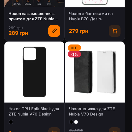
Чохол на замовлення з
Чохол з бантиками на
принтом для ZTE Nubia
Нубія В70 Дезігн
V70 Design
299 грн
279 грн
289 грн
HIT
-3%
Чохол TPU Epik Black для
Чохол-книжка для ZTE
ZTE Nubia V70 Design
Nubia V70 Design
399 грн