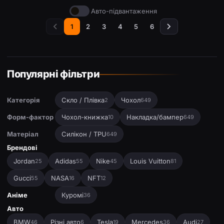
Авто-підвантаження
1
2
3
4
5
6
Популярні фільтри
Категорія
Скло / Плівка
Чохол
2
649
Форм-фактор
Чохол-книжка
Накладка/бампер
10
649
Матеріал
Силікон / TPU
649
Брендові
Jordan
Adidas
Nike
Louis Vuitton
25
55
45
81
Gucci
NASA
NFT
55
16
12
Аніме
Куромі
36
Авто
BMW
Різні авто
Tesla
Mercedes
Audi
46
6
19
36
27