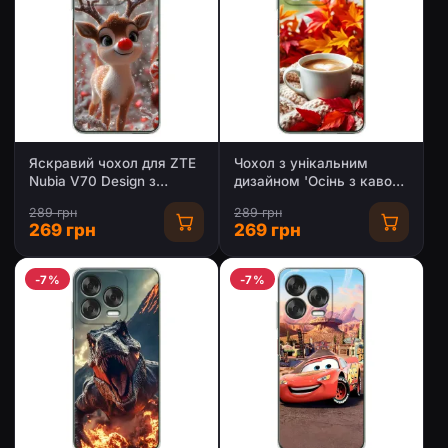
Яскравий чохол для ZTE
Чохол з унікальним
Nubia V70 Design з
дизайном 'Осінь з кавою'
Зимові Оленята
для ZTE Nubia V70 Design
289 грн
289 грн
269 грн
269 грн
-7%
-7%