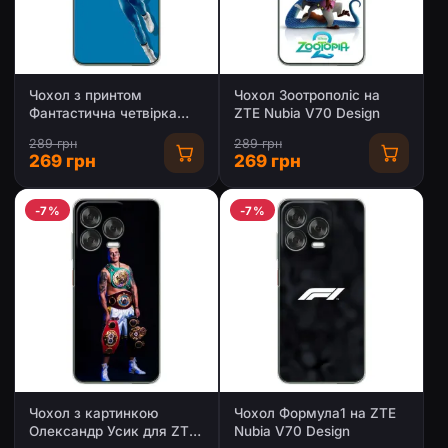
Чохол з принтом
Чохол Зоотрополіс на
Фантастична четвірка
ZTE Nubia V70 Design
для ZTE Nubia V70 Design
289 грн
289 грн
269 грн
269 грн
-7%
-7%
Чохол з картинкою
Чохол Формула1 на ZTE
Олександр Усик для ZTE
Nubia V70 Design