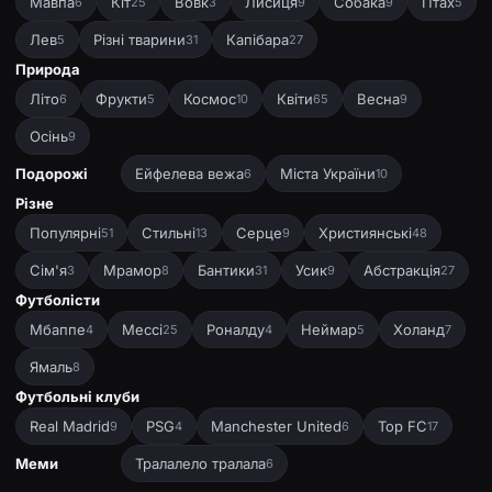
Мавпа
Кіт
Вовк
Лисиця
Собака
Птах
6
25
3
9
9
5
Лев
Різні тварини
Капібара
5
31
27
Природа
Літо
Фрукти
Космос
Квіти
Весна
6
5
10
65
9
Осінь
9
Подорожі
Ейфелева вежа
Міста України
6
10
Різне
Популярні
Стильні
Серце
Християнські
51
13
9
48
Сім'я
Мрамор
Бантики
Усик
Абстракція
3
8
31
9
27
Футболісти
Мбаппе
Мессі
Роналду
Неймар
Холанд
4
25
4
5
7
Ямаль
8
Футбольні клуби
Real Madrid
PSG
Manchester United
Top FC
9
4
6
17
Меми
Тралалело тралала
6