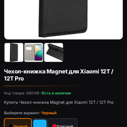
Чехол-книжка Magnet для Xiaomi 12T / 12T Pro — Черный
Че
Чехол-книжка Magnet для Xiaomi 12T /
12T Pro
Код товара: 690148-1
Есть в наличии
Купить Чехол-книжка Magnet для Xiaomi 12T / 12T Pro
Выберите вариант:
Черный
Черный
Красный