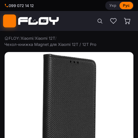
Укр
Рус
099 072 14 12
FLOY
/
Xiaomi
/
Xiaomi 12T
/
Чехол-книжка Magnet для Xiaomi 12T / 12T Pro