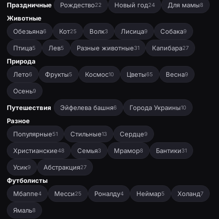
Праздничные
Рождество
Новый год
Для мамы
22
24
8
Животные
Обезьяна
Кот
Волк
Лисица
Собака
6
25
3
9
9
Птица
Лев
Разные животные
Капибара
5
5
31
27
Природа
Лето
Фрукты
Космос
Цветы
Весна
6
5
10
65
9
Осень
9
Путешествия
Эйфелева башня
Города Украины
6
10
Разное
Популярные
Стильные
Сердце
51
13
9
Христианские
Семья
Мрамор
Бантики
48
3
8
31
Усик
Абстракция
9
27
Футболисты
Мбаппе
Месси
Роналду
Неймар
Холанд
4
25
4
5
7
Ямаль
8