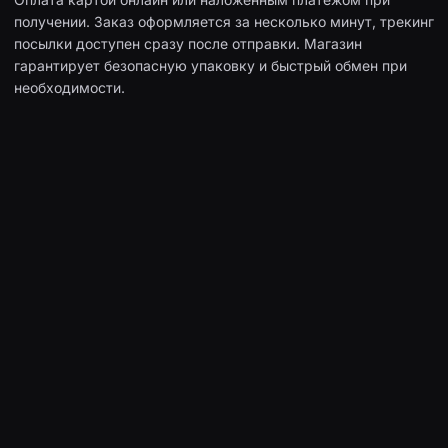
получении. Заказ оформляется за несколько минут, трекинг
посылки доступен сразу после отправки. Магазин
гарантирует безопасную упаковку и быстрый обмен при
необходимости.
Интернет-магазин аксессуаров для смартфонов: чехлы,
защитное стекло и пленки, зарядные устройства, наушники и
другое. Быстрая доставка по всей Украине.
м. Полтава, проспект Віталія Грицаєнка, 15А
099 072 14 12
098 072 14 12
093 072 14 12
info@floy.com.ua