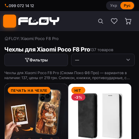
Укр
Рус
099 072 14 12
FLOY
/
Xiaomi
/
Poco F8 Pro
Чехлы для Xiaomi Poco F8 Pro
137 товаров
Фильтры
Чехлы для Xiaomi Poco F8 Pro (Сяоми Поко Ф8 Про) — вариантов в
наличии: 137, цены от 219 грн. Силикон, книжки, противоударные, с
принтом.
ПЕЧАТЬ НА ЧЕХЛЕ
HIT
-3%