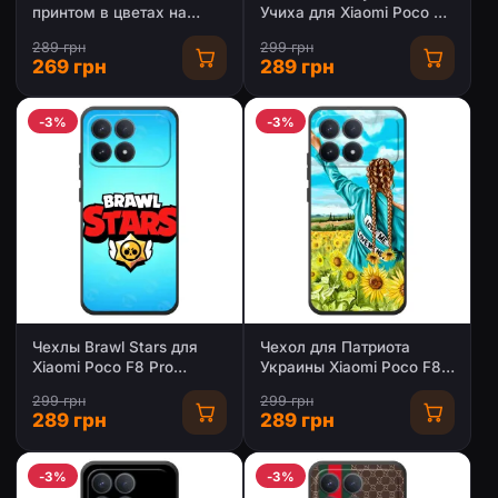
принтом в цветах на
Учиха для Xiaomi Poco F8
Xiaomi Poco F8 Pro
Pro (AlphaPrint)
289 грн
299 грн
269 грн
289 грн
-3%
-3%
Чехлы Brawl Stars для
Чехол для Патриота
Xiaomi Poco F8 Pro
Украины Xiaomi Poco F8
(AlphaPrint)
Pro - (AlphaPrint)
299 грн
299 грн
289 грн
289 грн
-3%
-3%