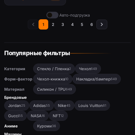
Авто-подгрузка
1
2
3
4
5
6
Популярные фильтры
Категория
Стекло / Пленка
Чехол
2
649
Форм-фактор
Чехол-книжка
Накладка/бампер
10
649
Материал
Силикон / TPU
649
Брендовые
Jordan
Adidas
Nike
Louis Vuitton
25
55
45
81
Gucci
NASA
NFT
55
16
12
Аниме
Куроми
36
Машины