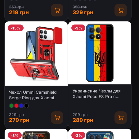
250 грн
350 грн
219 грн
329 грн
-15%
-3%
Украинские Чехлы для
Чехол Ummi Camshield
Xiaomi Poco F8 Pro с
Serge Ring для Xiaomi
картинкой УПА
Poco F8 Pro
(AlphaPrint)
329 грн
299 грн
279 грн
289 грн
-3%
-3%