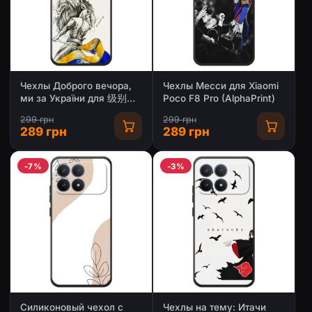
Чехлы Доброго вечора,
Чехлы Месси для Xiaomi
ми за України для 级别
Poco F8 Pro (AlphaPrint)
профессиональным
299 грн
299 грн
набор щителямиमोксибой
289 грн
289 грн
норм F8 Pro (AlphaPrint)
-7%
-3%
Силиконовый чехол с
Чехлы на тему: Итачи