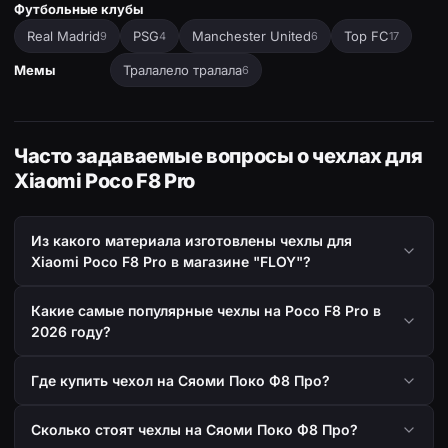
Футбольные клубы
Real Madrid
PSG
Manchester United
Top FC
9
4
6
17
Мемы
Тралалело тралала
6
Часто задаваемые вопросы о чехлах для
Xiaomi Poco F8 Pro
Из какого материала изготовлены чехлы для
Xiaomi Poco F8 Pro в магазине "FLOY"?
Какие самые популярные чехлы на Poco F8 Pro в
2026 году?
Где купить чехол на Сяоми Поко Ф8 Про?
Сколько стоят чехлы на Сяоми Поко Ф8 Про?