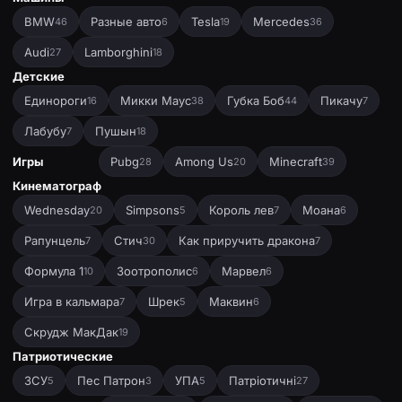
BMW
Разные авто
Tesla
Mercedes
46
6
19
36
Audi
Lamborghini
27
18
Детские
Единороги
Микки Маус
Губка Боб
Пикачу
16
38
44
7
Лабубу
Пушын
7
18
Игры
Pubg
Among Us
Minecraft
28
20
39
Кинематограф
Wednesday
Simpsons
Король лев
Моана
20
5
7
6
Рапунцель
Стич
Как приручить дракона
7
30
7
Формула 1
Зоотрополис
Марвел
10
6
6
Игра в кальмара
Шрек
Маквин
7
5
6
Скрудж МакДак
19
Патриотические
ЗСУ
Пес Патрон
УПА
Патріотичні
5
3
5
27