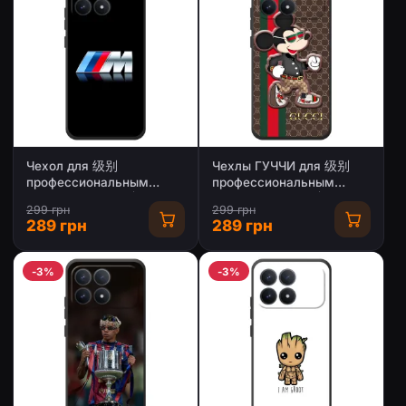
Чехол для 级别
Чехлы ГУЧЧИ для 级别
профессиональным
профессиональным
набор щителямиमोксибой
набор щителямиमोксибой
299 грн
299 грн
норм F8 Pro - с принтом
норм F8 Pro (AlphaPrint)
289 грн
289 грн
БМВ (AlphaPrint)
-3%
-3%