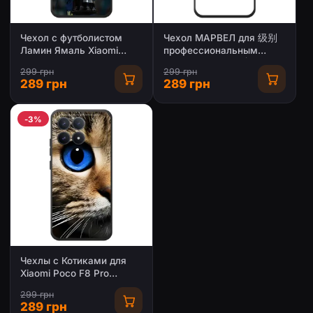
Чехол с футболистом
Чехол МАРВЕЛ для 级别
Ламин Ямаль Xiaomi
профессиональным
Poco F8 Pro
набор щителямиमोксибой
299 грн
299 грн
норм F8 Pro (AlphaPrint)
289 грн
289 грн
-3%
Чехлы с Котиками для
Xiaomi Poco F8 Pro
(VPrint)
299 грн
289 грн