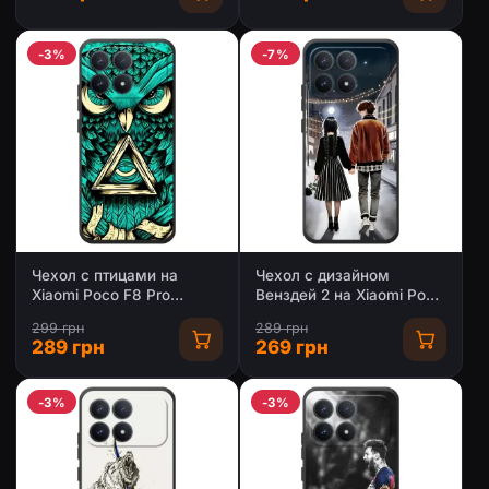
-3%
-7%
Чехол с птицами на
Чехол с дизайном
Xiaomi Poco F8 Pro
Венздей 2 на Xiaomi Poco
(VPrint)
F8 Pro
299 грн
289 грн
289 грн
269 грн
-3%
-3%