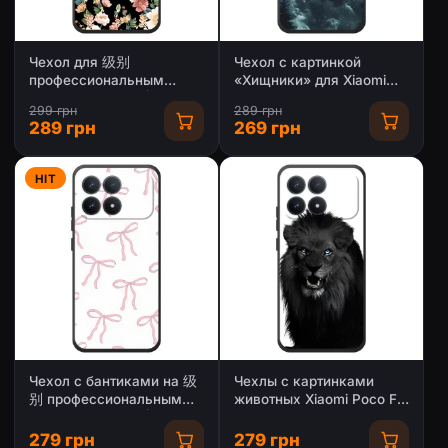
Чехол для 级别
Чехол с картинкой
профессиональным
«Хищники» для Xiaomi
набор щителямиमोксибой
Poco F8 Pro
299 грн
289 грн
норм F8 Pro - с принтом
289 грн
269 грн
(Дизайнерские)
(AlphaPrint)
HIT
Чехол с бантиками на 级
Чехлы с картинками
别 профессиональным
животных Xiaomi Poco F8
набор щителямиमोксибой
Pro
норм F8 Pro
279 грн
279 грн