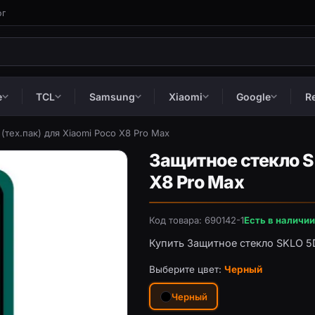
ог
e
TCL
Samsung
Xiaomi
Google
R
(тех.пак) для Xiaomi Poco X8 Pro Max
Защитное стекло SK
X8 Pro Max
Код товара: 690142-1
Есть в наличии
Купить Защитное стекло SKLO 5D
Выберите цвет:
Черный
Черный