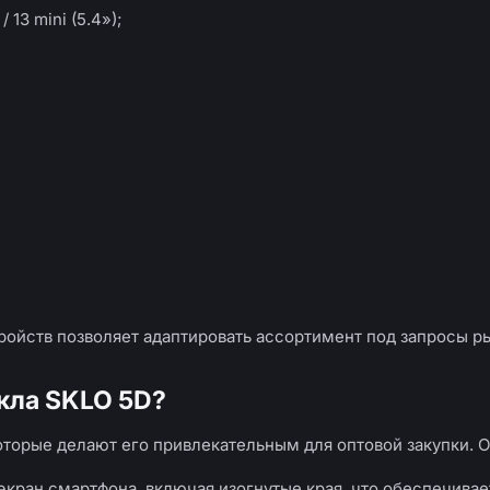
 / 13 mini (5.4»);
ойств позволяет адаптировать ассортимент под запросы ры
кла SKLO 5D?
торые делают его привлекательным для оптовой закупки. 
экран смартфона, включая изогнутые края, что обеспечива