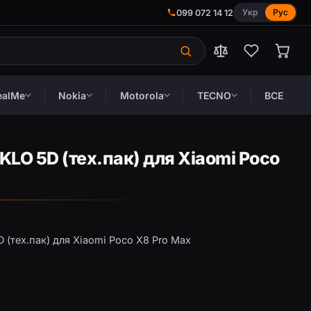
Укр
Рус
099 072 14 12
ealMe
Nokia
Motorola
TECNO
ВСЕ
LO 5D (тех.пак) для Xiaomi Poco
 (тех.пак) для Xiaomi Poco X8 Pro Max