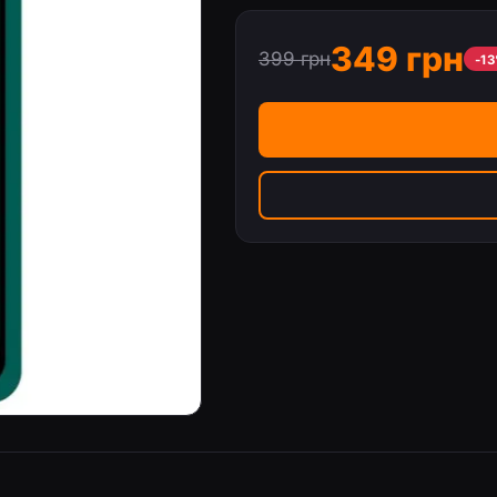
349 грн
399 грн
-1
 Pro Max — Черный