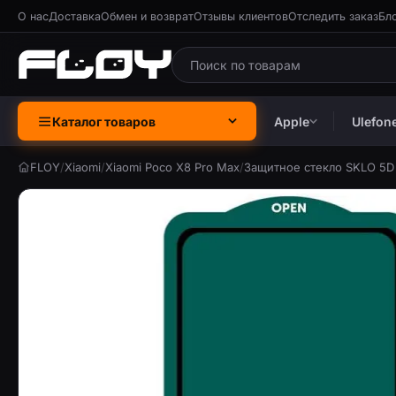
О нас
Доставка
Обмен и возврат
Отзывы клиентов
Отследить заказ
Бл
Каталог товаров
Apple
Ulefon
FLOY
/
Xiaomi
/
Xiaomi Poco X8 Pro Max
/
Защитное стекло SKLO 5D 