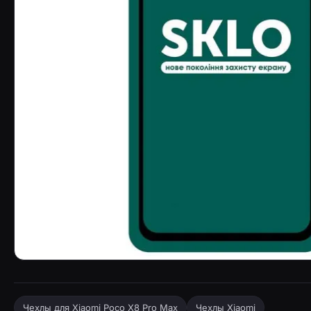
Защитное стекло SKLO 5D (тех.пак) для Xiaomi Poco X8
Чехлы для Xiaomi Poco X8 Pro Max
Чехлы Xiaomi