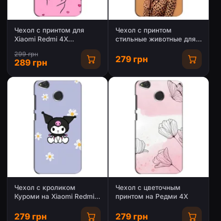
Чехол с принтом для
Чехол с принтом
Xiaomi Redmi 4X
стильные животные для
(AlphaPrint - Знак
Редми 4Х
299 грн
сердечка)
279 грн
289 грн
Чехол с кроликом
Чехол с цветочным
Куроми на Xiaomi Redmi
принтом на Редми 4Х
4X
279 грн
279 грн