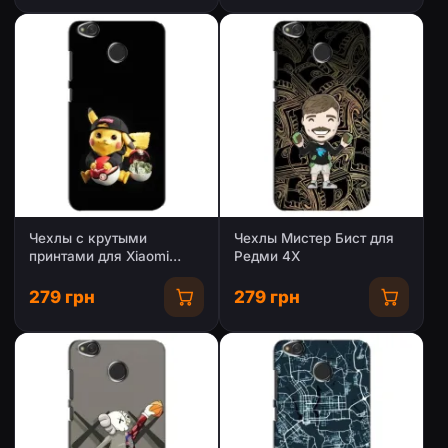
Чехлы с крутыми
Чехлы Мистер Бист для
принтами для Xiaomi
Редми 4Х
Redmi 4X -
(PREMIUMPrint)
279 грн
279 грн