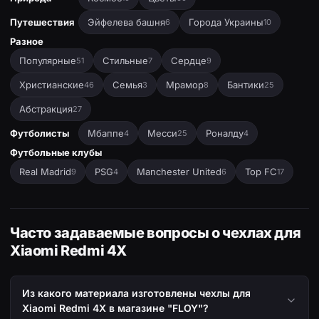
Путешествия
Эйфелева башня
Города Украины
6
10
Разное
Популярные
Стильные
Сердце
51
7
9
Христианские
Семья
Мрамор
Бантики
46
3
8
25
Абстракция
27
Футболисты
Мбаппе
Месси
Роналду
4
25
4
Футбольные клубы
Real Madrid
PSG
Manchester United
Top FC
9
4
6
17
Часто задаваемые вопросы о чехлах для
Xiaomi Redmi 4X
Из какого материала изготовлены чехлы для
Xiaomi Redmi 4X в магазине "FLOY"?