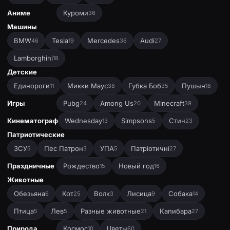
Аниме
Куроми
36
Машины
BMW
Tesla
Mercedes
Audi
46
19
36
27
Lamborghini
18
Детские
Единороги
Микки Маус
Губка Боб
Пушын
11
38
35
18
Игры
Pubg
Among Us
Minecraft
24
20
39
Кинематограф
Wednesday
Simpsons
Стич
13
5
23
Патриотические
ЗСУ
Пес Патрон
УПА
Патріотичні
5
3
5
27
Праздничные
Рождество
Новый год
15
16
Животные
Обезьяна
Кот
Волк
Лисица
Собака
6
25
3
9
14
Птица
Лев
Разные животные
Капибара
5
5
21
27
Природа
Космос
Цветы
10
60