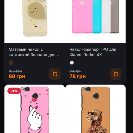
Матовый чехол с
Чехол-бампер TPU для
картинкой Зоопарк для
Xiaomi Redmi 4X
Xiaomi Redmi 4X
106 грн
94 грн
88 грн
78 грн
-3%