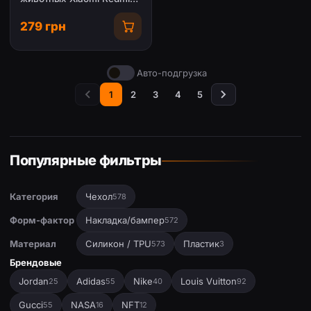
4X
279 грн
Авто-подгрузка
1
2
3
4
5
Популярные фильтры
Категория
Чехол
578
Форм-фактор
Накладка/бампер
572
Материал
Силикон / TPU
Пластик
573
3
Брендовые
Jordan
Adidas
Nike
Louis Vuitton
25
55
40
92
Gucci
NASA
NFT
55
16
12