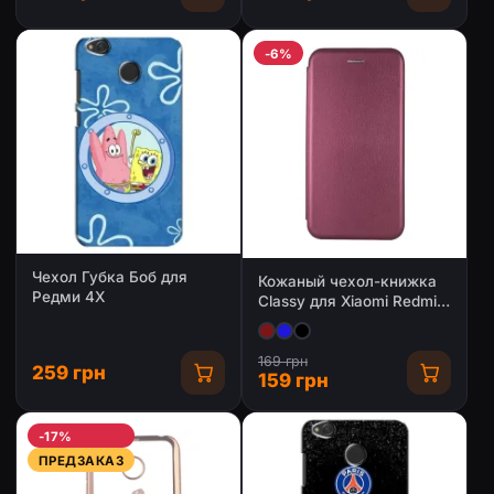
-6%
Чехол Губка Боб для
Кожаный чехол-книжка
Редми 4Х
Classy для Xiaomi Redmi
4X
169 грн
259 грн
159 грн
-17%
ПРЕДЗАКАЗ