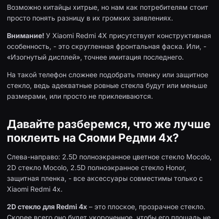
Возможно китайцы хитрые, но нам как потребителям стоит
просто понять разницу в их громких заявлениях.
Внимание!
У Xiaomi Redmi 4X присутствует конструктивная
особенность, - это скругленная фронтальная фаска. Или, -
«Изогнутый дисплей», точнее имитация последнего.
На такой телефон сложнее подобрать пленку или защитное
стекло, ведь адекватные ровные стекла будут или меньше
размерами, или просто не приклеиваются.
Давайте разберемся, что же лучше
поклеить на Сяоми Редми 4х?
Слева-направо: 2.5D полноэкранное цветное стекло Mocolo,
2D стекло Mocolo, 2.5D полноэкранное стекло Honor,
защитная пленка, - все аксессуары совместимы только с
Xiaomi Redmi 4x.
2D стекло для Redmi 4x
– это плоское, прозрачное стекло.
Скорее всего оно будет укороченное, чтобы его площадь не