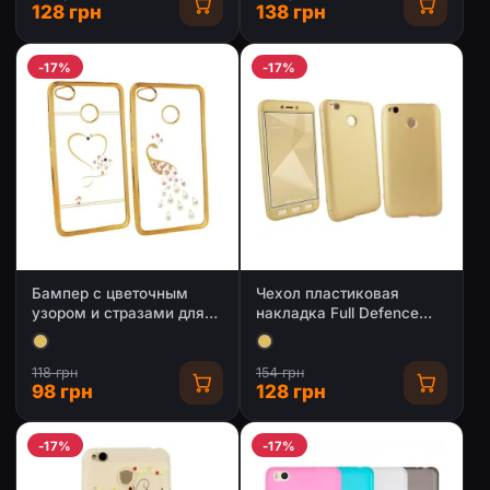
128 грн
138 грн
-17%
-17%
Бампер с цветочным
Чехол пластиковая
узором и стразами для
накладка Full Defence
Xiaomi Redmi 4X
360' для Xiaomi Redmi 4X
118 грн
154 грн
98 грн
128 грн
-17%
-17%